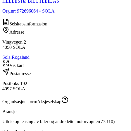
HELLESTØ BILUTLEIE AS
Org.nr:
972696064
• SOLA
Selskapsinformasjon
Adresse
Vingvegen 2
4050
SOLA
Sola
,
Rogaland
Vis kart
Postadresse
Postboks 192
4097
SOLA
Organisasjonsform
Aksjeselskap
Bransje
Utleie og leasing av biler og andre lette motorvogner
(
77.110
)