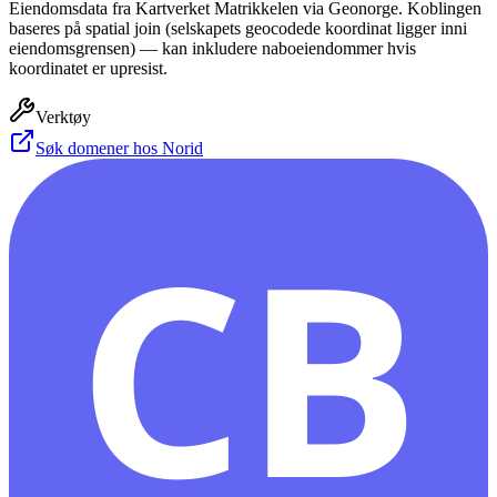
Eiendomsdata fra Kartverket Matrikkelen via Geonorge. Koblingen
baseres på spatial join (selskapets geocodede koordinat ligger inni
eiendomsgrensen) — kan inkludere naboeiendommer hvis
koordinatet er upresist.
Verktøy
Søk domener hos Norid
CB