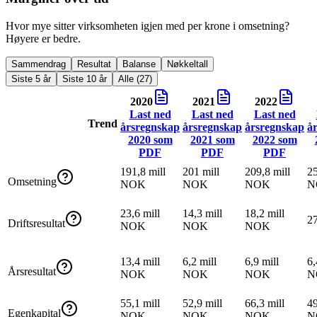
Hvor mye sitter virksomheten igjen med per krone i omsetning?
Høyere er bedre.
Sammendrag
Resultat
Balanse
Nøkkeltall
Siste 5 år
Siste 10 år
Alle (27)
2020
2021
2022
Last ned
Last ned
Last ned
Trend
årsregnskap
årsregnskap
årsregnskap
å
2020
som
2021
som
2022
som
PDF
PDF
PDF
191,8 mill
201 mill
209,8 mill
25
Omsetning
NOK
NOK
NOK
N
23,6 mill
14,3 mill
18,2 mill
2
Driftsresultat
NOK
NOK
NOK
13,4 mill
6,2 mill
6,9 mill
6,
Årsresultat
NOK
NOK
NOK
N
55,1 mill
52,9 mill
66,3 mill
49
Egenkapital
NOK
NOK
NOK
N