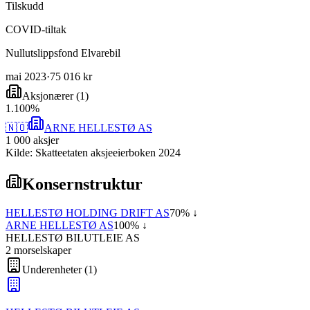
Tilskudd
COVID-tiltak
Nullutslippsfond Elvarebil
mai 2023
·
75 016 kr
Aksjonærer
(
1
)
1
.
100
%
🇳🇴
ARNE HELLESTØ AS
1 000
aksjer
Kilde: Skatteetaten aksjeeierboken 2024
Konsernstruktur
HELLESTØ HOLDING DRIFT AS
70
% ↓
ARNE HELLESTØ AS
100
% ↓
HELLESTØ BILUTLEIE AS
2
morselskap
er
Underenheter
(
1
)