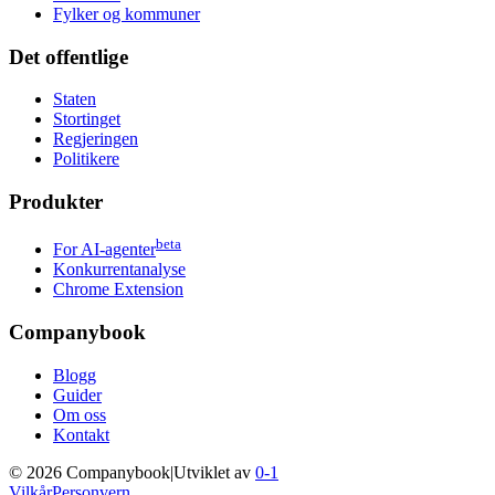
Fylker og kommuner
Det offentlige
Staten
Stortinget
Regjeringen
Politikere
Produkter
beta
For AI-agenter
Konkurrentanalyse
Chrome Extension
Companybook
Blogg
Guider
Om oss
Kontakt
©
2026
Companybook
|
Utviklet av
0-1
Vilkår
Personvern