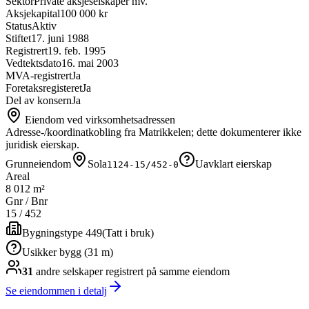
Sektor
Private aksjeselskaper mv.
Aksjekapital
100 000 kr
Status
Aktiv
Stiftet
17. juni 1988
Registrert
19. feb. 1995
Vedtektsdato
16. mai 2003
MVA-registrert
Ja
Foretaksregisteret
Ja
Del av konsern
Ja
Eiendom ved virksomhetsadressen
Adresse-/koordinatkobling fra Matrikkelen; dette dokumenterer ikke
juridisk eierskap.
Grunneiendom
Sola
Uavklart eierskap
1124-15/452-0
Areal
8 012 m²
Gnr / Bnr
15
/
452
Bygningstype 449
(
Tatt i bruk
)
Usikker bygg (31 m)
31
andre selskap
er
registrert på samme eiendom
Se eiendommen i detalj