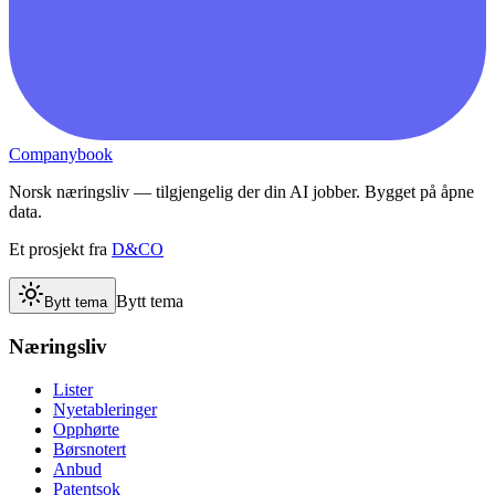
Companybook
Norsk næringsliv — tilgjengelig der din AI jobber. Bygget på åpne
data.
Et prosjekt fra
D&CO
Bytt tema
Bytt tema
Næringsliv
Lister
Nyetableringer
Opphørte
Børsnotert
Anbud
Patentsok