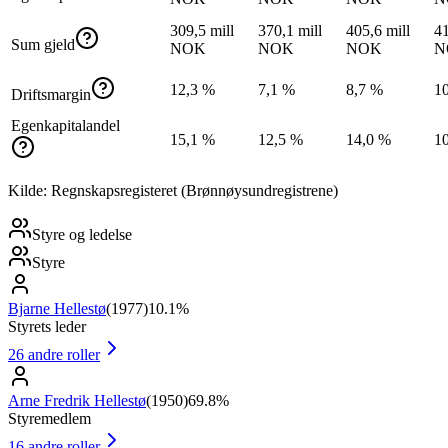
309,5 mill
370,1 mill
405,6 mill
41
Sum gjeld
NOK
NOK
NOK
N
12,3 %
7,1 %
8,7 %
1
Driftsmargin
Egenkapitalandel
15,1 %
12,5 %
14,0 %
1
Kilde: Regnskapsregisteret (Brønnøysundregistrene)
Styre og ledelse
Styre
Bjarne Hellestø
(
1977
)
10.1%
Styrets leder
26
andre roller
Arne Fredrik Hellestø
(
1950
)
69.8%
Styremedlem
16
andre roller