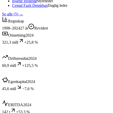
Bjarne Hellestø
Styreleder
Cemal Fazli Demirbas
Daglig leder
Se alle (5)
→
Regnskap
1998–2024
27
år
Revidert
Omsetning
2024
321,3 mill
+25,8 %
Driftsresultat
2024
60,9 mill
+125,5 %
Egenkapital
2024
45,6 mill
−7,6 %
EBITDA
2024
142 t
+53,3 %