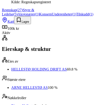
Kilde:
Regnskapsregisteret
Regnskap
(
27
)
Styre &
Ledelse
(
5
)
Aksjonærer
(
1
)
Konsern
Underenheter
(
1
)
Tilskudd
(
1
)
Kart
Lagre
100k kr
Aktiv
Eierskap & struktur
Eies av
HELLESTØ HOLDING DRIFT AS
69.8 %
Største eiere
ARNE HELLESTØ AS
100 %
Nøkkelroller