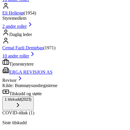
Eli Hellestø
(
1954
)
Styremedlem
2
andre roller
Daglig leder
Cemal Fazli Demirbas
(
1971
)
10
andre roller
Tjenesteytere
ERGA REVISJON AS
Revisor
Kilde: Brønnøysundregistrene
Tilskudd og støtte
1
tilskudd
(
2023
)
COVID-tiltak
(
1
)
Siste tilskudd