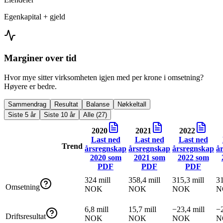
Egenkapital + gjeld
Marginer over tid
Hvor mye sitter virksomheten igjen med per krone i omsetning?
Høyere er bedre.
Sammendrag
Resultat
Balanse
Nøkkeltall
Siste 5 år
Siste 10 år
Alle (27)
2020
2021
2022
Last ned
Last ned
Last ned
Trend
årsregnskap
årsregnskap
årsregnskap
å
2020
som
2021
som
2022
som
PDF
PDF
PDF
324 mill
358,4 mill
315,3 mill
31
Omsetning
NOK
NOK
NOK
N
6,8 mill
15,7 mill
−23,4 mill
−2
Driftsresultat
NOK
NOK
NOK
N