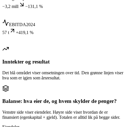
−3,2 mill
−131,1 %
EBITDA
2024
57 t
+419,1 %
Inntekter og resultat
Det blå området viser omsetningen over tid. Den grønne linjen viser
hva som er igjen som årsresultat.
Balanse: hva eier de, og hvem skylder de penger?
Venstre side viser eiendeler. Høyre side viser hvordan de er
finansiert (egenkapital + gjeld). Totalen er alltid lik på begge sider.
Eiendeler