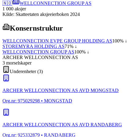
🇳🇴
WELLCONNECTION GROUP AS
1 000
aksjer
Kilde: Skatteetaten aksjeeierboken 2024
Konsernstruktur
WELLCONNECTION EVPE GROUP HOLDING AS
100
% ↓
STOREMYRA HOLDING AS
71
% ↓
WELLCONNECTION GROUP AS
100
% ↓
ARCHER WELLCONNECTION AS
3
morselskap
er
Underenheter
(
3
)
ARCHER WELLCONNECTION AS AVD MONGSTAD
Org.nr:
975029298
• MONGSTAD
ARCHER WELLCONNECTION AS AVD RANDABERG
Org.nr:
925332879
• RANDABERG