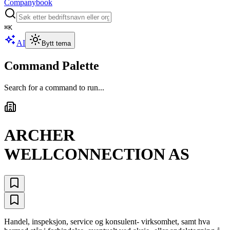
Companybook
⌘
K
AI
Bytt tema
Command Palette
Search for a command to run...
ARCHER
WELLCONNECTION AS
Handel, inspeksjon, service og konsulent- virksomhet, samt hva