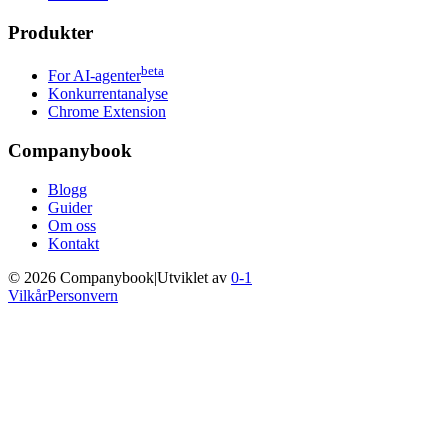
Produkter
beta
For AI-agenter
Konkurrentanalyse
Chrome Extension
Companybook
Blogg
Guider
Om oss
Kontakt
©
2026
Companybook
|
Utviklet av
0-1
Vilkår
Personvern