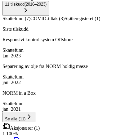
11
tilskudd
(
2016–2023
)
Skattefunn
(
7
)
COVID-tiltak
(
3
)
Støtteregisteret
(
1
)
Siste tilskudd
Responsivt kontrollsystem Offshore
Skattefunn
jan. 2023
Separering av olje fra NORM-holdig masse
Skattefunn
jan. 2022
NORM in a Box
Skattefunn
jan. 2021
Se alle
(
11
)
Aksjonærer
(
1
)
1
.
100
%