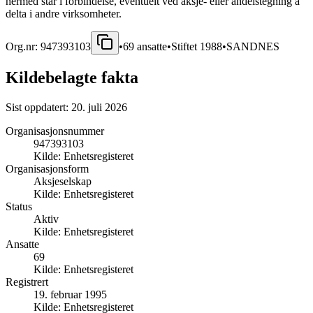
hermed står i forbindelse, eventuelt ved aksje- eller andelstegning å
delta i andre virksomheter.
Org.nr:
947393103
•
69
ansatte
•
Stiftet
1988
•
SANDNES
Kildebelagte fakta
Sist oppdatert:
20. juli 2026
Organisasjonsnummer
947393103
Kilde:
Enhetsregisteret
Organisasjonsform
Aksjeselskap
Kilde:
Enhetsregisteret
Status
Aktiv
Kilde:
Enhetsregisteret
Ansatte
69
Kilde:
Enhetsregisteret
Registrert
19. februar 1995
Kilde:
Enhetsregisteret