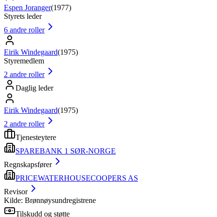
Espen Joranger
(
1977
)
Styrets leder
6
andre roller
Eirik Windegaard
(
1975
)
Styremedlem
2
andre roller
Daglig leder
Eirik Windegaard
(
1975
)
2
andre roller
Tjenesteytere
SPAREBANK 1 SØR-NORGE
Regnskapsfører
PRICEWATERHOUSECOOPERS AS
Revisor
Kilde: Brønnøysundregistrene
Tilskudd og støtte