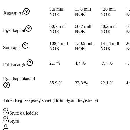
3,8 mill
11,6 mill
−20 mill
−2
Årsresultat
NOK
NOK
NOK
N
60,7 mill
60,2 mill
40,2 mill
10
Egenkapital
NOK
NOK
NOK
N
108,4 mill
120,5 mill
141,4 mill
20
Sum gjeld
NOK
NOK
NOK
N
2,1 %
4,4 %
-7,4 %
-8
Driftsmargin
Egenkapitalandel
35,9 %
33,3 %
22,1 %
4
Kilde: Regnskapsregisteret (Brønnøysundregistrene)
Styre og ledelse
Styre