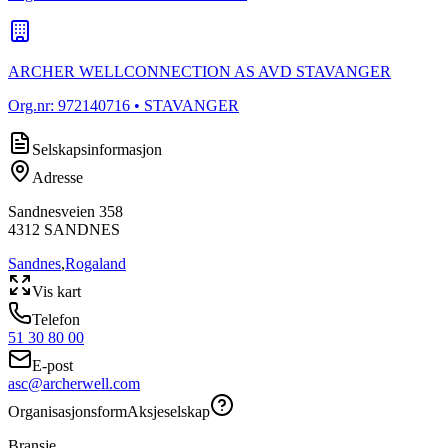
ARCHER WELLCONNECTION AS AVD STAVANGER
Org.nr:
972140716
• STAVANGER
Selskapsinformasjon
Adresse
Sandnesveien 358
4312
SANDNES
Sandnes
,
Rogaland
Vis kart
Telefon
51 30 80 00
E-post
asc@archerwell.com
Organisasjonsform
Aksjeselskap
Bransje