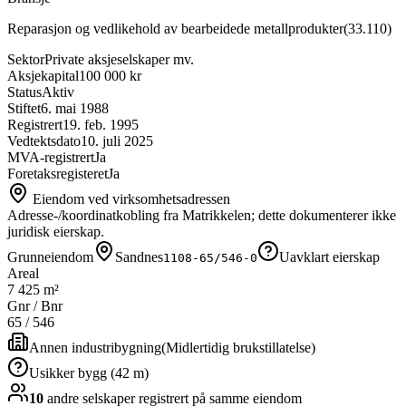
Reparasjon og vedlikehold av bearbeidede metallprodukter
(
33.110
)
Sektor
Private aksjeselskaper mv.
Aksjekapital
100 000 kr
Status
Aktiv
Stiftet
6. mai 1988
Registrert
19. feb. 1995
Vedtektsdato
10. juli 2025
MVA-registrert
Ja
Foretaksregisteret
Ja
Eiendom ved virksomhetsadressen
Adresse-/koordinatkobling fra Matrikkelen; dette dokumenterer ikke
juridisk eierskap.
Grunneiendom
Sandnes
Uavklart eierskap
1108-65/546-0
Areal
7 425 m²
Gnr / Bnr
65
/
546
Annen industribygning
(
Midlertidig brukstillatelse
)
Usikker bygg (42 m)
10
andre selskap
er
registrert på samme eiendom