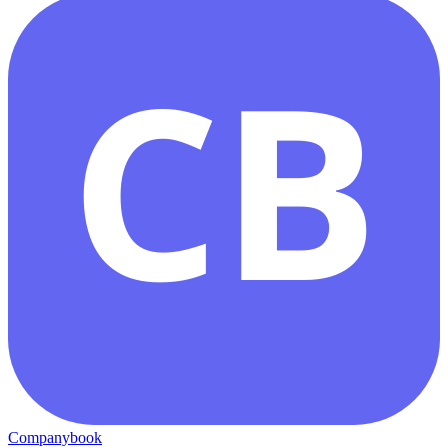
CB
Companybook