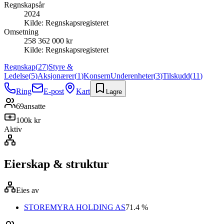
Regnskapsår
2024
Kilde:
Regnskapsregisteret
Omsetning
258 362 000 kr
Kilde:
Regnskapsregisteret
Regnskap
(
27
)
Styre &
Ledelse
(
5
)
Aksjonærer
(
1
)
Konsern
Underenheter
(
3
)
Tilskudd
(
11
)
Ring
E-post
Kart
Lagre
69
ansatte
100k kr
Aktiv
Eierskap & struktur
Eies av
STOREMYRA HOLDING AS
71.4 %