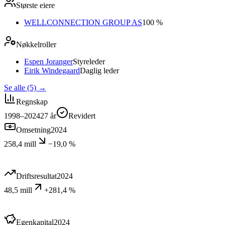
Største eiere
WELLCONNECTION GROUP AS
100 %
Nøkkelroller
Espen Joranger
Styreleder
Eirik Windegaard
Daglig leder
Se alle (5)
→
Regnskap
1998–2024
27
år
Revidert
Omsetning
2024
258,4 mill
−19,0 %
Driftsresultat
2024
48,5 mill
+281,4 %
Egenkapital
2024