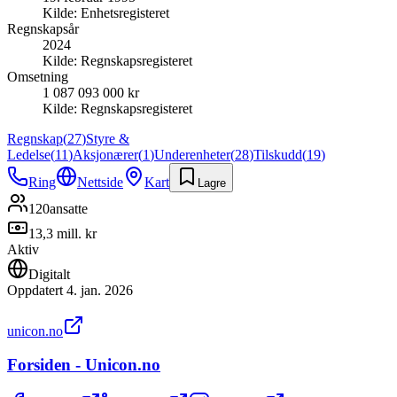
Kilde:
Enhetsregisteret
Regnskapsår
2024
Kilde:
Regnskapsregisteret
Omsetning
1 087 093 000 kr
Kilde:
Regnskapsregisteret
Regnskap
(
27
)
Styre &
Ledelse
(
11
)
Aksjonærer
(
1
)
Underenheter
(
28
)
Tilskudd
(
19
)
Ring
Nettside
Kart
Lagre
120
ansatte
13,3 mill. kr
Aktiv
Digitalt
Oppdatert
4. jan. 2026
unicon.no
Forsiden - Unicon.no