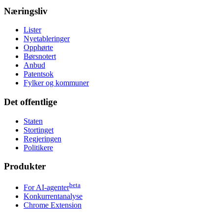
Næringsliv
Lister
Nyetableringer
Opphørte
Børsnotert
Anbud
Patentsok
Fylker og kommuner
Det offentlige
Staten
Stortinget
Regjeringen
Politikere
Produkter
beta
For AI-agenter
Konkurrentanalyse
Chrome Extension