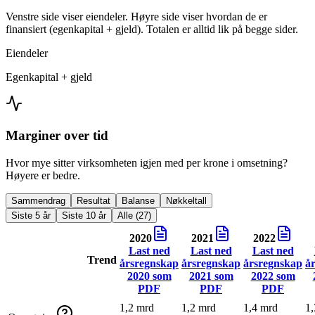
Venstre side viser eiendeler. Høyre side viser hvordan de er
finansiert (egenkapital + gjeld). Totalen er alltid lik på begge sider.
Eiendeler
Egenkapital + gjeld
Marginer over tid
Hvor mye sitter virksomheten igjen med per krone i omsetning?
Høyere er bedre.
Sammendrag
Resultat
Balanse
Nøkkeltall
Siste 5 år
Siste 10 år
Alle (27)
2020
2021
2022
Last ned
Last ned
Last ned
Trend
årsregnskap
årsregnskap
årsregnskap
å
2020
som
2021
som
2022
som
PDF
PDF
PDF
1,2 mrd
1,2 mrd
1,4 mrd
1,