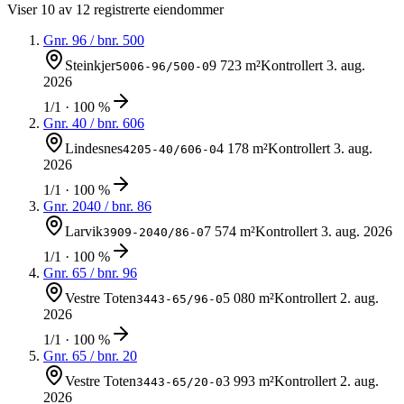
Viser
10
av
12
registrerte eiendommer
Gnr.
96
/ bnr.
500
Steinkjer
9 723 m²
Kontrollert
3. aug.
5006-96/500-0
2026
1/1 · 100 %
Gnr.
40
/ bnr.
606
Lindesnes
4 178 m²
Kontrollert
3. aug.
4205-40/606-0
2026
1/1 · 100 %
Gnr.
2040
/ bnr.
86
Larvik
7 574 m²
Kontrollert
3. aug. 2026
3909-2040/86-0
1/1 · 100 %
Gnr.
65
/ bnr.
96
Vestre Toten
5 080 m²
Kontrollert
2. aug.
3443-65/96-0
2026
1/1 · 100 %
Gnr.
65
/ bnr.
20
Vestre Toten
3 993 m²
Kontrollert
2. aug.
3443-65/20-0
2026