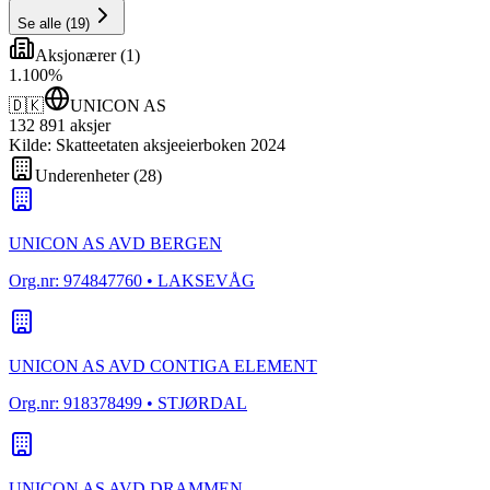
Se alle
(
19
)
Aksjonærer
(
1
)
1
.
100
%
🇩🇰
UNICON AS
132 891
aksjer
Kilde: Skatteetaten aksjeeierboken 2024
Underenheter
(
28
)
UNICON AS AVD BERGEN
Org.nr:
974847760
• LAKSEVÅG
UNICON AS AVD CONTIGA ELEMENT
Org.nr:
918378499
• STJØRDAL
UNICON AS AVD DRAMMEN