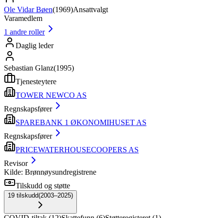
Ole Vidar Bøen
(
1969
)
Ansattvalgt
Varamedlem
1
andre roller
Daglig leder
Sebastian Glanz
(
1995
)
Tjenesteytere
TOWER NEWCO AS
Regnskapsfører
SPAREBANK 1 ØKONOMIHUSET AS
Regnskapsfører
PRICEWATERHOUSECOOPERS AS
Revisor
Kilde: Brønnøysundregistrene
Tilskudd og støtte
19
tilskudd
(
2003–2025
)
COVID-tiltak
(
12
)
Skattefunn
(
6
)
Støtteregisteret
(
1
)