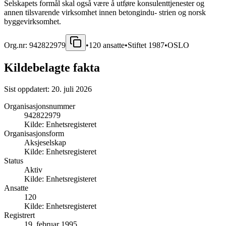
Selskapets formål skal også være å utføre konsulenttjenester og
annen tilsvarende virksomhet innen betongindu- strien og norsk
byggevirksomhet.
Org.nr:
942822979
•
120
ansatte
•
Stiftet
1987
•
OSLO
Kildebelagte fakta
Sist oppdatert:
20. juli 2026
Organisasjonsnummer
942822979
Kilde:
Enhetsregisteret
Organisasjonsform
Aksjeselskap
Kilde:
Enhetsregisteret
Status
Aktiv
Kilde:
Enhetsregisteret
Ansatte
120
Kilde:
Enhetsregisteret
Registrert
19. februar 1995