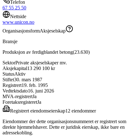
Telefon
67 55 25 50
Nettside
www.unicon.no
Organisasjonsform
Aksjeselskap
Bransje
Produksjon av ferdigblandet betong
(
23.630
)
Sektor
Private aksjeselskaper mv.
Aksjekapital
13 290 100 kr
Status
Aktiv
Stiftet
30. mars 1987
Registrert
19. feb. 1995
Vedtektsdato
16. juni 2026
MVA-registrert
Ja
Foretaksregisteret
Ja
Registrert eiendomseierskap
12
eiendom
mer
Eiendommer der dette organisasjonsnummeret er registrert som
direkte hjemmelshaver. Dette er juridisk eierskap, ikke bare en
adressekobling.