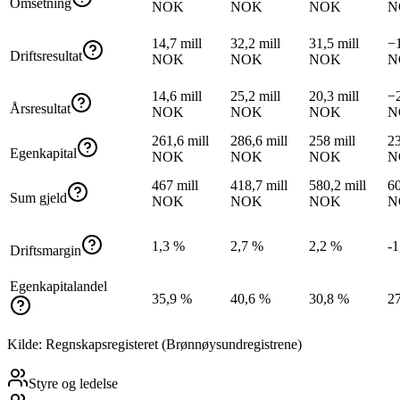
Omsetning
NOK
NOK
NOK
N
14,7 mill
32,2 mill
31,5 mill
−1
Driftsresultat
NOK
NOK
NOK
N
14,6 mill
25,2 mill
20,3 mill
−2
Årsresultat
NOK
NOK
NOK
N
261,6 mill
286,6 mill
258 mill
23
Egenkapital
NOK
NOK
NOK
N
467 mill
418,7 mill
580,2 mill
60
Sum gjeld
NOK
NOK
NOK
N
1,3 %
2,7 %
2,2 %
-1
Driftsmargin
Egenkapitalandel
35,9 %
40,6 %
30,8 %
2
Kilde: Regnskapsregisteret (Brønnøysundregistrene)
Styre og ledelse