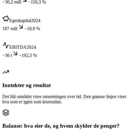
−36,2 mill
−116,3 %
Egenkapital
2024
187 mill
−18,9 %
EBITDA
2024
−36 t
−192,5 %
Inntekter og resultat
Det blå området viser omsetningen over tid. Den grønne linjen viser
hva som er igjen som årsresultat.
Balanse: hva eier de, og hvem skylder de penger?