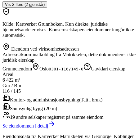
Vis
2
flere (
2
gjenstår)
Kilde: Kartverket Grunnboken. Kun direkte, juridiske
hjemmelsandeler vises. Konsernselskapers eiendommer inngår ikke
automatisk.
Eiendom ved virksomhetsadressen
Adresse-/koordinatkobling fra Matrikkelen; dette dokumenterer ikke
juridisk eierskap.
Grunneiendom
Oslo
Uavklart eierskap
0301-116/145-0
Areal
6 422 m²
Gnr / Bnr
116
/
145
Kontor- og administrasjonsbygning
(
Tatt i bruk
)
Sannsynlig bygg (20 m)
19
andre selskap
er
registrert på samme eiendom
Se eiendommen i detalj
Eiendomsdata fra Kartverket Matrikkelen via Geonorge. Koblingen