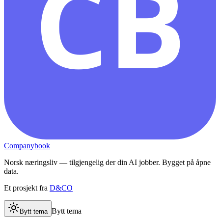
CB
Companybook
Norsk næringsliv — tilgjengelig der din AI jobber. Bygget på åpne
data.
Et prosjekt fra
D&CO
Bytt tema
Bytt tema