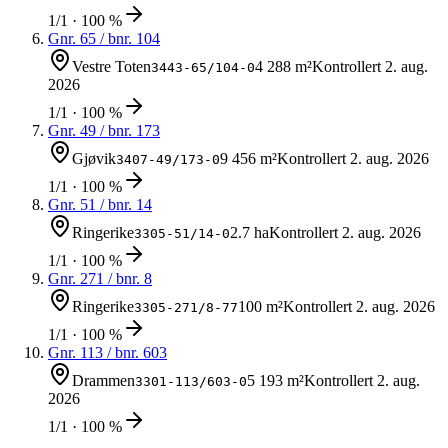
1/1 · 100 %
Gnr.
65
/ bnr.
104
Vestre Toten
4 288 m²
Kontrollert
2. aug.
3443-65/104-0
2026
1/1 · 100 %
Gnr.
49
/ bnr.
173
Gjøvik
9 456 m²
Kontrollert
2. aug. 2026
3407-49/173-0
1/1 · 100 %
Gnr.
51
/ bnr.
14
Ringerike
2.7 ha
Kontrollert
2. aug. 2026
3305-51/14-0
1/1 · 100 %
Gnr.
271
/ bnr.
8
Ringerike
100 m²
Kontrollert
2. aug. 2026
3305-271/8-77
1/1 · 100 %
Gnr.
113
/ bnr.
603
Drammen
5 193 m²
Kontrollert
2. aug.
3301-113/603-0
2026
1/1 · 100 %