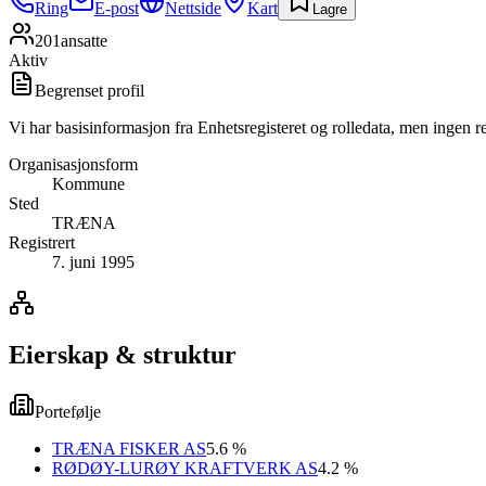
Ring
E-post
Nettside
Kart
Lagre
201
ansatte
Aktiv
Begrenset profil
Vi har basisinformasjon fra Enhetsregisteret og rolledata, men ingen r
Organisasjonsform
Kommune
Sted
TRÆNA
Registrert
7. juni 1995
Eierskap & struktur
Portefølje
TRÆNA FISKER AS
5.6 %
RØDØY-LURØY KRAFTVERK AS
4.2 %