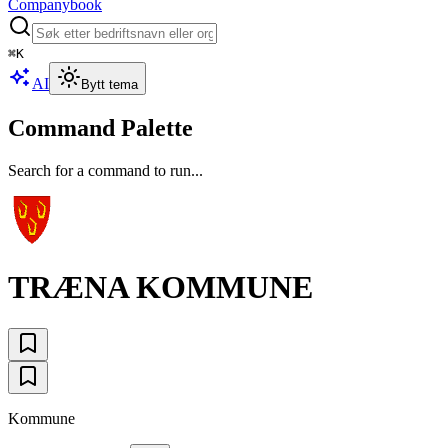
Companybook
⌘
K
AI
Bytt tema
Command Palette
Search for a command to run...
TRÆNA KOMMUNE
Kommune