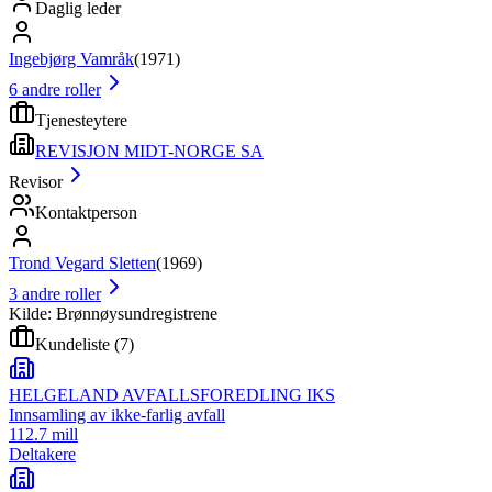
Daglig leder
Ingebjørg Vamråk
(
1971
)
6
andre roller
Tjenesteytere
REVISJON MIDT-NORGE SA
Revisor
Kontaktperson
Trond Vegard Sletten
(
1969
)
3
andre roller
Kilde: Brønnøysundregistrene
Kundeliste
(
7
)
HELGELAND AVFALLSFOREDLING IKS
Innsamling av ikke-farlig avfall
112.7 mill
Deltakere