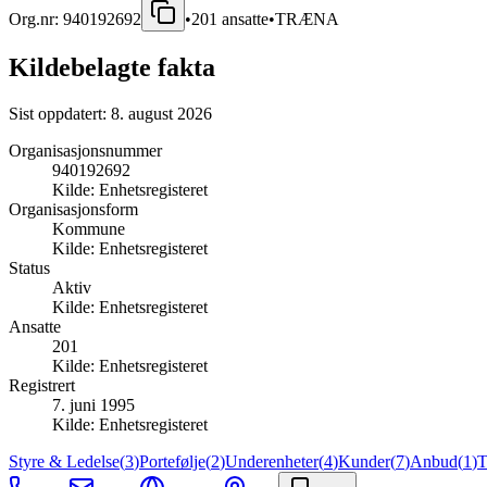
Org.nr:
940192692
•
201
ansatte
•
TRÆNA
Kildebelagte fakta
Sist oppdatert:
8. august 2026
Organisasjonsnummer
940192692
Kilde:
Enhetsregisteret
Organisasjonsform
Kommune
Kilde:
Enhetsregisteret
Status
Aktiv
Kilde:
Enhetsregisteret
Ansatte
201
Kilde:
Enhetsregisteret
Registrert
7. juni 1995
Kilde:
Enhetsregisteret
Styre & Ledelse
(
3
)
Portefølje
(
2
)
Underenheter
(
4
)
Kunder
(
7
)
Anbud
(
1
)
T