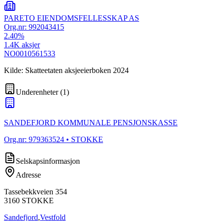
PARETO EIENDOMSFELLESSKAP AS
Org.nr:
992043415
2.40
%
1.4K
aksjer
NO0010561533
Kilde: Skatteetaten aksjeeierboken 2024
Underenheter
(
1
)
SANDEFJORD KOMMUNALE PENSJONSKASSE
Org.nr:
979363524
• STOKKE
Selskapsinformasjon
Adresse
Tassebekkveien 354
3160
STOKKE
Sandefjord
,
Vestfold