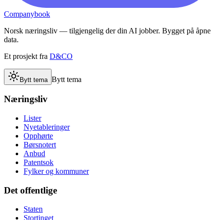
Companybook
Norsk næringsliv — tilgjengelig der din AI jobber. Bygget på åpne
data.
Et prosjekt fra
D&CO
Bytt tema
Bytt tema
Næringsliv
Lister
Nyetableringer
Opphørte
Børsnotert
Anbud
Patentsok
Fylker og kommuner
Det offentlige
Staten
Stortinget