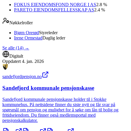
FOKUS EIENDOMSFOND NORGE I AS
2.8 %
PARETO EIENDOMSFELLESSKAP AS
2.4 %
Nøkkelroller
Bjørn Orerød
Styreleder
Irene Ormestad
Daglig leder
Se alle (14)
→
Digitalt
Oppdatert
4. jan. 2026
sandefjordpensjon.no
Sandefjord kommunale pensjonskasse
Sandefjord kommunale pensjonskasse holder til i Stokke
kommunehus. På nettsidene finner du siste nytt og får svar på
spørsmål om pensjon og mulighet for å søke om lån til bolig og
fritidseiendom. Du finner også medlemsportal med
pensjonskalkulator.