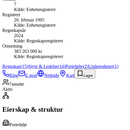
7
Kilde:
Enhetsregisteret
Registrert
20. februar 1995
Kilde:
Enhetsregisteret
Regnskapsår
2024
Kilde:
Regnskapsregisteret
Omsetning
383 263 000 kr
Kilde:
Regnskapsregisteret
Regnskap
(
15
)
Styre & Ledelse
(
14
)
Portefølje
(
2
)
Underenheter
(
1
)
Ring
E-post
Nettside
Kart
Lagre
7
ansatte
Aktiv
Eierskap & struktur
Portefølje