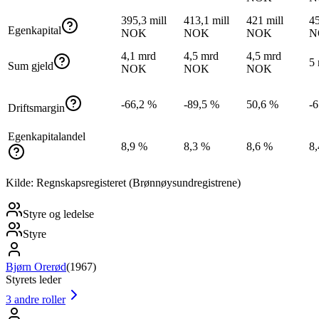
395,3 mill
413,1 mill
421 mill
45
Egenkapital
NOK
NOK
NOK
N
4,1 mrd
4,5 mrd
4,5 mrd
5
Sum gjeld
NOK
NOK
NOK
-66,2 %
-89,5 %
50,6 %
-
Driftsmargin
Egenkapitalandel
8,9 %
8,3 %
8,6 %
8
Kilde: Regnskapsregisteret (Brønnøysundregistrene)
Styre og ledelse
Styre
Bjørn Orerød
(
1967
)
Styrets leder
3
andre roller