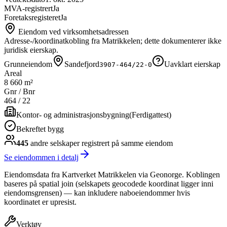
MVA-registrert
Ja
Foretaksregisteret
Ja
Eiendom ved virksomhetsadressen
Adresse-/koordinatkobling fra Matrikkelen; dette dokumenterer ikke
juridisk eierskap.
Grunneiendom
Sandefjord
Uavklart eierskap
3907-464/22-0
Areal
8 660 m²
Gnr / Bnr
464
/
22
Kontor- og administrasjonsbygning
(
Ferdigattest
)
Bekreftet bygg
445
andre selskap
er
registrert på samme eiendom
Se eiendommen i detalj
Eiendomsdata fra Kartverket Matrikkelen via Geonorge. Koblingen
baseres på spatial join (selskapets geocodede koordinat ligger inni
eiendomsgrensen) — kan inkludere naboeiendommer hvis
koordinatet er upresist.
Verktøy