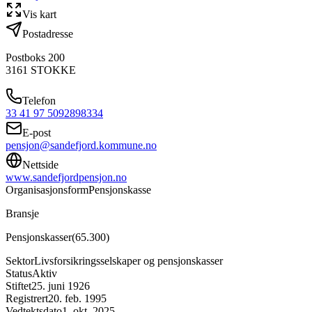
Vis kart
Postadresse
Postboks 200
3161
STOKKE
Telefon
33 41 97 50
92898334
E-post
pensjon@sandefjord.kommune.no
Nettside
www.sandefjordpensjon.no
Organisasjonsform
Pensjonskasse
Bransje
Pensjonskasser
(
65.300
)
Sektor
Livsforsikringsselskaper og pensjonskasser
Status
Aktiv
Stiftet
25. juni 1926
Registrert
20. feb. 1995
Vedtektsdato
1. okt. 2025