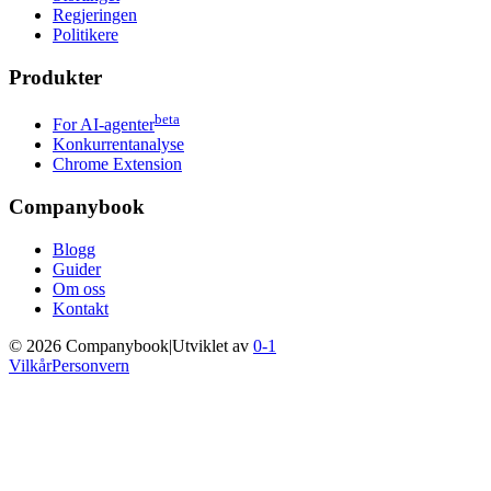
Regjeringen
Politikere
Produkter
beta
For AI-agenter
Konkurrentanalyse
Chrome Extension
Companybook
Blogg
Guider
Om oss
Kontakt
©
2026
Companybook
|
Utviklet av
0-1
Vilkår
Personvern