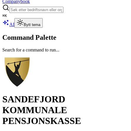
Companybook
⌘
K
AI
Bytt tema
Command Palette
Search for a command to run...
SANDEFJORD
KOMMUNALE
PENSJONSKASSE