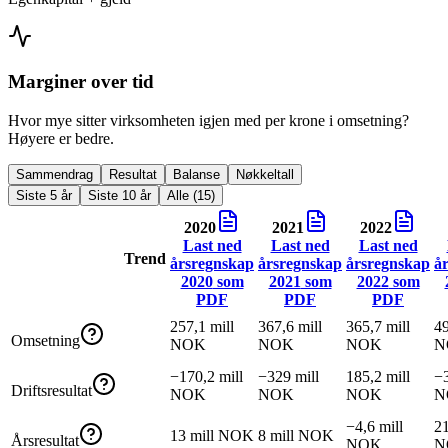
Marginer over tid
Hvor mye sitter virksomheten igjen med per krone i omsetning?
Høyere er bedre.
Sammendrag
Resultat
Balanse
Nøkkeltall
Siste 5 år
Siste 10 år
Alle (15)
2020
2021
2022
Last ned
Last ned
Last ned
Trend
årsregnskap
årsregnskap
årsregnskap
å
2020
som
2021
som
2022
som
PDF
PDF
PDF
257,1 mill
367,6 mill
365,7 mill
49
Omsetning
NOK
NOK
NOK
N
−170,2 mill
−329 mill
185,2 mill
−3
Driftsresultat
NOK
NOK
NOK
N
−4,6 mill
21
13 mill NOK
8 mill NOK
Årsresultat
NOK
N