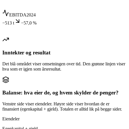
EBITDA
2024
−513 t
−57,0 %
Inntekter og resultat
Det blå området viser omsetningen over tid. Den grønne linjen viser
hva som er igjen som årsresultat.
Balanse: hva eier de, og hvem skylder de penger?
Venstre side viser eiendeler. Høyre side viser hvordan de er
finansiert (egenkapital + gjeld). Totalen er alltid lik på begge sider.
Eiendeler
Egenkapital + gjeld