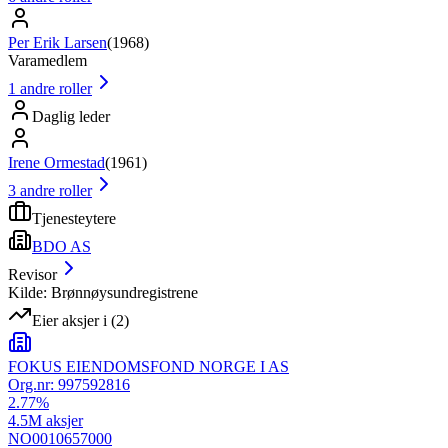
Per Erik Larsen
(
1968
)
Varamedlem
1
andre roller
Daglig leder
Irene Ormestad
(
1961
)
3
andre roller
Tjenesteytere
BDO AS
Revisor
Kilde: Brønnøysundregistrene
Eier aksjer i
(
2
)
FOKUS EIENDOMSFOND NORGE I AS
Org.nr:
997592816
2.77
%
4.5M
aksjer
NO0010657000