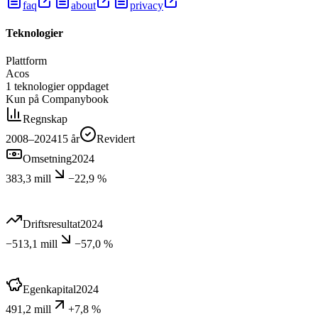
faq
about
privacy
Teknologier
Plattform
Acos
1
teknologier
oppdaget
Kun på Companybook
Regnskap
2008–2024
15
år
Revidert
Omsetning
2024
383,3 mill
−22,9 %
Driftsresultat
2024
−513,1 mill
−57,0 %
Egenkapital
2024
491,2 mill
+7,8 %