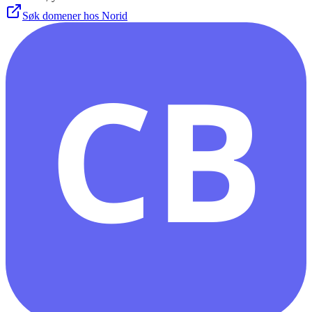
Søk domener hos Norid
CB