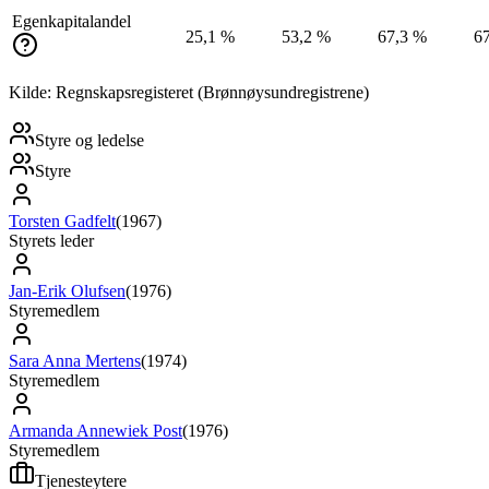
Egenkapitalandel
25,1 %
53,2 %
67,3 %
6
Kilde: Regnskapsregisteret (Brønnøysundregistrene)
Styre og ledelse
Styre
Torsten Gadfelt
(
1967
)
Styrets leder
Jan-Erik Olufsen
(
1976
)
Styremedlem
Sara Anna Mertens
(
1974
)
Styremedlem
Armanda Annewiek Post
(
1976
)
Styremedlem
Tjenesteytere