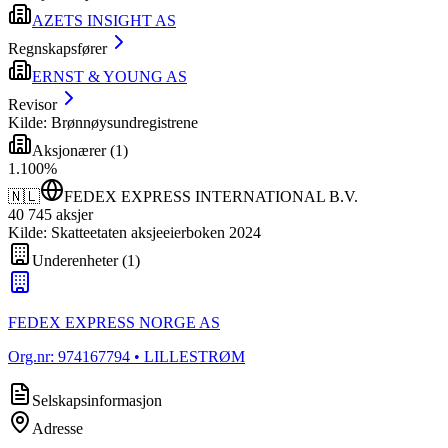
AZETS INSIGHT AS
Regnskapsfører
ERNST & YOUNG AS
Revisor
Kilde: Brønnøysundregistrene
Aksjonærer
(
1
)
1
.
100
%
🇳🇱
FEDEX EXPRESS INTERNATIONAL B.V.
40 745
aksjer
Kilde: Skatteetaten aksjeeierboken 2024
Underenheter
(
1
)
FEDEX EXPRESS NORGE AS
Org.nr:
974167794
• LILLESTRØM
Selskapsinformasjon
Adresse