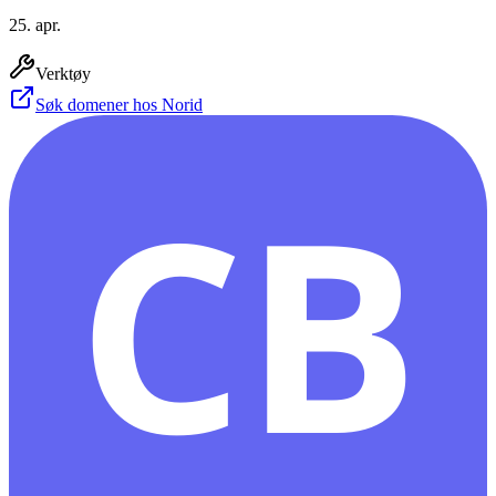
25. apr.
Verktøy
Søk domener hos Norid
CB