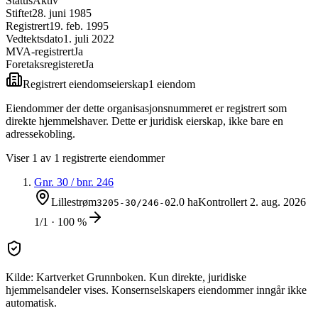
Status
Aktiv
Stiftet
28. juni 1985
Registrert
19. feb. 1995
Vedtektsdato
1. juli 2022
MVA-registrert
Ja
Foretaksregisteret
Ja
Registrert eiendomseierskap
1
eiendom
Eiendommer der dette organisasjonsnummeret er registrert som
direkte hjemmelshaver. Dette er juridisk eierskap, ikke bare en
adressekobling.
Viser
1
av
1
registrerte eiendommer
Gnr.
30
/ bnr.
246
Lillestrøm
2.0 ha
Kontrollert
2. aug. 2026
3205-30/246-0
1/1 · 100 %
Kilde: Kartverket Grunnboken. Kun direkte, juridiske
hjemmelsandeler vises. Konsernselskapers eiendommer inngår ikke
automatisk.