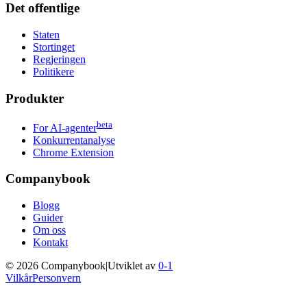
Det offentlige
Staten
Stortinget
Regjeringen
Politikere
Produkter
beta
For AI-agenter
Konkurrentanalyse
Chrome Extension
Companybook
Blogg
Guider
Om oss
Kontakt
©
2026
Companybook
|
Utviklet av
0-1
Vilkår
Personvern