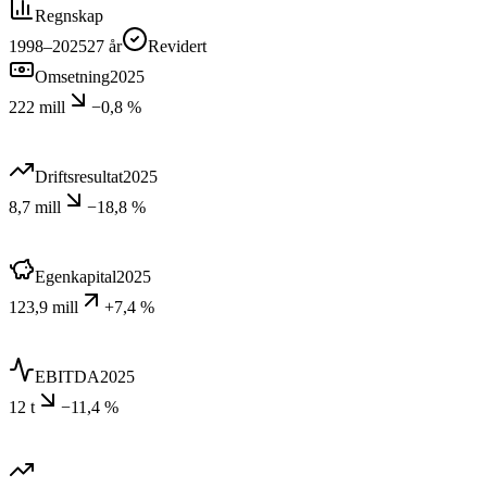
Regnskap
1998–2025
27
år
Revidert
Omsetning
2025
222 mill
−0,8 %
Driftsresultat
2025
8,7 mill
−18,8 %
Egenkapital
2025
123,9 mill
+7,4 %
EBITDA
2025
12 t
−11,4 %