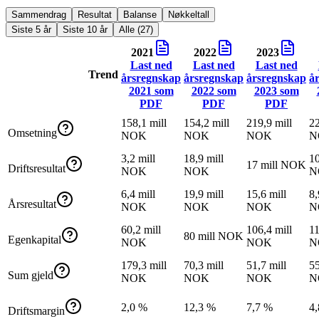
Sammendrag
Resultat
Balanse
Nøkkeltall
Siste 5 år
Siste 10 år
Alle (27)
2021
2022
2023
Last ned
Last ned
Last ned
Trend
årsregnskap
årsregnskap
årsregnskap
å
2021
som
2022
som
2023
som
PDF
PDF
PDF
158,1 mill
154,2 mill
219,9 mill
22
Omsetning
NOK
NOK
NOK
N
3,2 mill
18,9 mill
10
17 mill NOK
Driftsresultat
NOK
NOK
N
6,4 mill
19,9 mill
15,6 mill
8,
Årsresultat
NOK
NOK
NOK
N
60,2 mill
106,4 mill
11
80 mill NOK
Egenkapital
NOK
NOK
N
179,3 mill
70,3 mill
51,7 mill
55
Sum gjeld
NOK
NOK
NOK
N
2,0 %
12,3 %
7,7 %
4
Driftsmargin