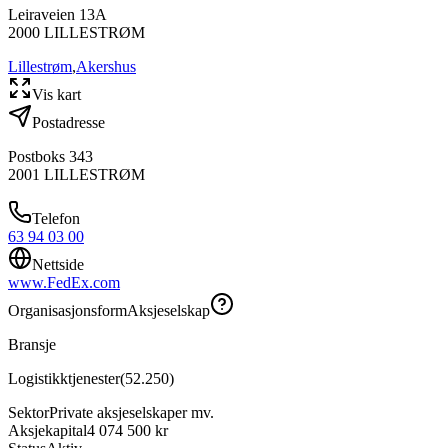
Leiraveien 13A
2000
LILLESTRØM
Lillestrøm
,
Akershus
Vis kart
Postadresse
Postboks 343
2001
LILLESTRØM
Telefon
63 94 03 00
Nettside
www.FedEx.com
Organisasjonsform
Aksjeselskap
Bransje
Logistikktjenester
(
52.250
)
Sektor
Private aksjeselskaper mv.
Aksjekapital
4 074 500 kr