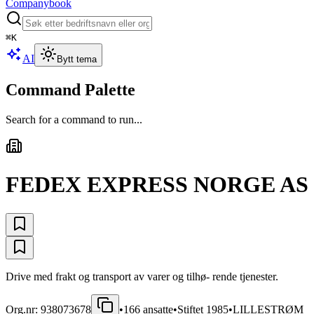
Companybook
⌘
K
AI
Bytt tema
Command Palette
Search for a command to run...
FEDEX EXPRESS NORGE AS
Drive med frakt og transport av varer og tilhø- rende tjenester.
Org.nr:
938073678
•
166
ansatte
•
Stiftet
1985
•
LILLESTRØM