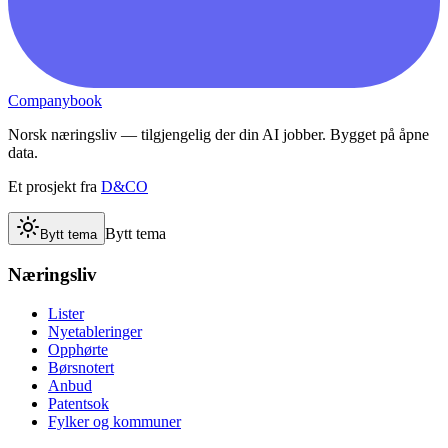
Companybook
Norsk næringsliv — tilgjengelig der din AI jobber. Bygget på åpne
data.
Et prosjekt fra
D&CO
Bytt tema
Bytt tema
Næringsliv
Lister
Nyetableringer
Opphørte
Børsnotert
Anbud
Patentsok
Fylker og kommuner