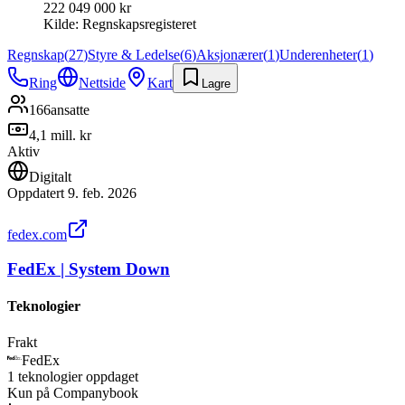
222 049 000 kr
Kilde:
Regnskapsregisteret
Regnskap
(
27
)
Styre & Ledelse
(
6
)
Aksjonærer
(
1
)
Underenheter
(
1
)
Ring
Nettside
Kart
Lagre
166
ansatte
4,1 mill. kr
Aktiv
Digitalt
Oppdatert
9. feb. 2026
fedex.com
FedEx | System Down
Teknologier
Frakt
FedEx
1
teknologier
oppdaget
Kun på Companybook