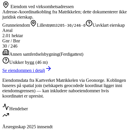
Eiendom ved virksomhetsadressen
Adresse-/koordinatkobling fra Matrikkelen; dette dokumenterer ikke
juridisk eierskap.
Grunneiendom
Lillestrøm
Uavklart eierskap
3205-30/246-0
Areal
2.01 hektar
Gnr / Bnr
30
/
246
Annen samferdselsbygning
(
Ferdigattest
)
Usikker bygg (46 m)
Se eiendommen i detalj
Eiendomsdata fra Kartverket Matrikkelen via Geonorge. Koblingen
baseres på spatial join (selskapets geocodede koordinat ligger inni
eiendomsgrensen) — kan inkludere naboeiendommer hvis
koordinatet er upresist.
Hendelser
Årsregnskap 2025 innsendt