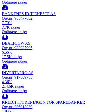
Ordinære aksjer
BANKENES ID-TJENESTE AS
Org.nr:
988477052
7.70
%
7.7K
aksjer
Ordinære aksjer
DEALFLOW AS
Org.nr:
922927995
6.56
%
17.5K
aksjer
Ordinære aksjer
INVERTAPRO AS
Org.nr:
917809755
4.36
%
214.6K
aksjer
Ordinære aksjer
KREDITTFORENINGEN FOR SPAREBANKER
Org.nr:
986918930
1.84
%