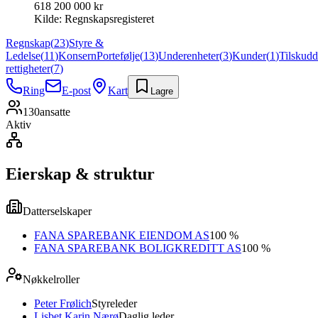
618 200 000 kr
Kilde:
Regnskapsregisteret
Regnskap
(
23
)
Styre &
Ledelse
(
11
)
Konsern
Portefølje
(
13
)
Underenheter
(
3
)
Kunder
(
1
)
Tilskudd
rettigheter
(
7
)
Ring
E-post
Kart
Lagre
130
ansatte
Aktiv
Eierskap & struktur
Datterselskaper
FANA SPAREBANK EIENDOM AS
100 %
FANA SPAREBANK BOLIGKREDITT AS
100 %
Nøkkelroller
Peter Frølich
Styreleder
Lisbet Karin Nærø
Daglig leder