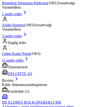
Benedicte Heggenes Pedersen
(
1981
)
Ansattvalgt
Varamedlem
1
andre roller
Andre Hornæs
(
1983
)
Ansattvalgt
Varamedlem
3
andre roller
Daglig leder
Lisbet Karin Nærø
(
1963
)
11
andre roller
Tjenesteytere
DELOITTE AS
Revisor
Kilde: Brønnøysundregistrene
Kundeliste
(
1
)
DE ELDRES BOLIGSPAREKLUBB
Aktiviteter i andre medlemsorganisasjoner ellers