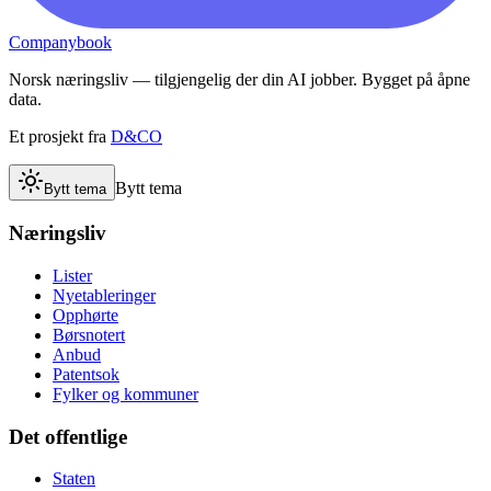
Companybook
Norsk næringsliv — tilgjengelig der din AI jobber. Bygget på åpne
data.
Et prosjekt fra
D&CO
Bytt tema
Bytt tema
Næringsliv
Lister
Nyetableringer
Opphørte
Børsnotert
Anbud
Patentsok
Fylker og kommuner
Det offentlige
Staten