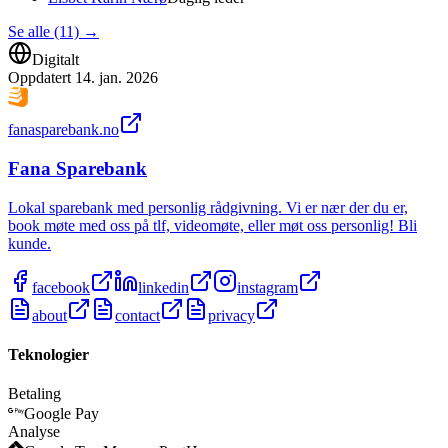
Se alle (11)
→
Digitalt
Oppdatert
14. jan. 2026
fanasparebank.no
Fana Sparebank
Lokal sparebank med personlig rådgivning. Vi er nær der du er,
book møte med oss på tlf, videomøte, eller møt oss personlig! Bli
kunde.
facebook
linkedin
instagram
about
contact
privacy
Teknologier
Betaling
Google Pay
Analyse