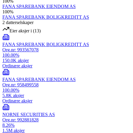
100
%
FANA SPAREBANK EIENDOM AS
100
%
FANA SPAREBANK BOLIGKREDITT AS
2
datterselskap
er
Eier aksjer i
(
13
)
FANA SPAREBANK BOLIGKREDITT AS
Org.nr:
993567078
100.00
%
150.0K
aksjer
Ordinære aksjer
FANA SPAREBANK EIENDOM AS
Org.nr:
958499558
100.00
%
5.8K
aksjer
Ordinære aksjer
NORNE SECURITIES AS
Org.nr:
992881828
8.26
%
1.5M
aksjer