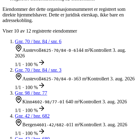
Eiendommer der dette organisasjonsnummeret er registrert som
direkte hjemmelshaver. Dette er juridisk eierskap, ikke bare en
adressekobling.
Viser
10
av
12
registrerte eiendommer
Gnr.
70
/ bnr.
84
/ snr. 6
Austevoll
144 m²
Kontrollert
3. aug.
4625-70/84-0-6
2026
1/1 · 100 %
Gnr.
70
/ bnr.
84
/ snr. 3
Austevoll
63 m²
Kontrollert
3. aug. 2026
4625-70/84-0-3
1/1 · 100 %
Gnr.
98
/ bnr.
77
Kinn
1 640 m²
Kontrollert
3. aug. 2026
4602-98/77-0
1/1 · 100 %
Gnr.
42
/ bnr.
682
Bergen
11 m²
Kontrollert
3. aug. 2026
4601-42/682-0
1/1 · 100 %
Gnr.
42
/ bnr.
680