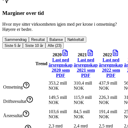
Marginer over tid
Hvor mye sitter virksomheten igjen med per krone i omsetning?
Høyere er bedre.
Sammendrag
Resultat
Balanse
Nøkkeltall
Siste 5 år
Siste 10 år
Alle (23)
2020
2021
2022
Last ned
Last ned
Last ned
Trend
årsregnskap
årsregnskap
årsregnskap
å
2020
som
2021
som
2022
som
PDF
PDF
PDF
353,2 mill
310,4 mill
437,9 mill
56
Omsetning
NOK
NOK
NOK
N
149,5 mill
115,9 mill
226,3 mill
31
Driftsresultat
NOK
NOK
NOK
N
103,6 mill
84,5 mill
191,4 mill
25
Årsresultat
NOK
NOK
NOK
N
2,3 mrd
2,4 mrd
2,5 mrd
2,