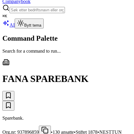
Companybook
⌘
K
AI
Bytt tema
Command Palette
Search for a command to run...
FANA SPAREBANK
Sparebank.
Org.nr:
937896859
•
130
ansatte
•
Stiftet
1878
•
NESTTUN