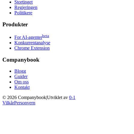
Stortinget
Regjeringen
Politikere
Produkter
beta
For AI-agenter
Konkurrentanalyse
Chrome Extension
Companybook
Blogg
Guider
Om oss
Kontakt
©
2026
Companybook
|
Utviklet av
0-1
Vilkår
Personvern