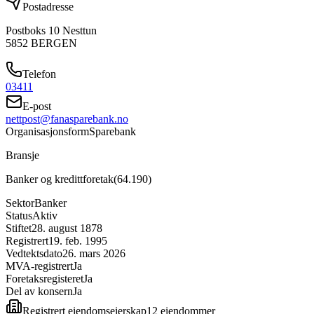
Postadresse
Postboks 10 Nesttun
5852
BERGEN
Telefon
03411
E-post
nettpost@fanasparebank.no
Organisasjonsform
Sparebank
Bransje
Banker og kredittforetak
(
64.190
)
Sektor
Banker
Status
Aktiv
Stiftet
28. august 1878
Registrert
19. feb. 1995
Vedtektsdato
26. mars 2026
MVA-registrert
Ja
Foretaksregisteret
Ja
Del av konsern
Ja
Registrert eiendomseierskap
12
eiendom
mer