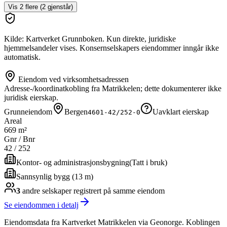
Vis
2
flere (
2
gjenstår)
Kilde: Kartverket Grunnboken. Kun direkte, juridiske
hjemmelsandeler vises. Konsernselskapers eiendommer inngår ikke
automatisk.
Eiendom ved virksomhetsadressen
Adresse-/koordinatkobling fra Matrikkelen; dette dokumenterer ikke
juridisk eierskap.
Grunneiendom
Bergen
Uavklart eierskap
4601-42/252-0
Areal
669 m²
Gnr / Bnr
42
/
252
Kontor- og administrasjonsbygning
(
Tatt i bruk
)
Sannsynlig bygg (13 m)
3
andre selskap
er
registrert på samme eiendom
Se eiendommen i detalj
Eiendomsdata fra Kartverket Matrikkelen via Geonorge. Koblingen