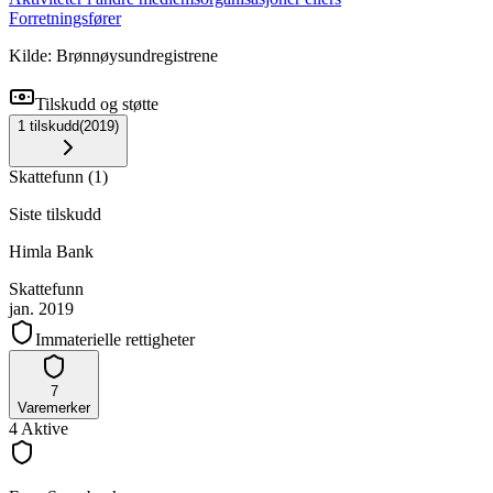
Forretningsfører
Kilde: Brønnøysundregistrene
Tilskudd og støtte
1
tilskudd
(
2019
)
Skattefunn
(
1
)
Siste tilskudd
Himla Bank
Skattefunn
jan. 2019
Immaterielle rettigheter
7
Varemerker
4
Aktive