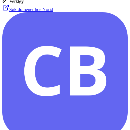
Verktøy
Søk domener hos Norid
CB