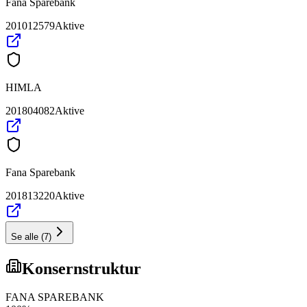
Fana Sparebank
201012579
Aktive
HIMLA
201804082
Aktive
Fana Sparebank
201813220
Aktive
Se alle
(
7
)
Konsernstruktur
FANA SPAREBANK