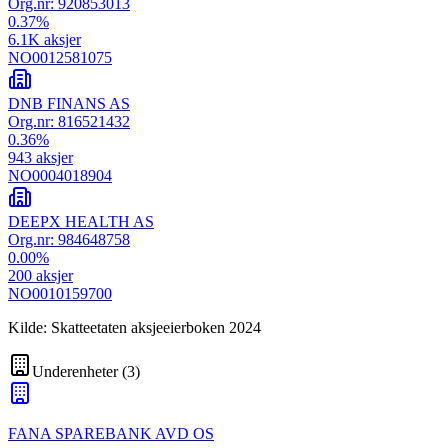
Org.nr:
920853013
0.37
%
6.1K
aksjer
NO0012581075
DNB FINANS AS
Org.nr:
816521432
0.36
%
943
aksjer
NO0004018904
DEEPX HEALTH AS
Org.nr:
984648758
0.00
%
200
aksjer
NO0010159700
Kilde: Skatteetaten aksjeeierboken 2024
Underenheter
(
3
)
FANA SPAREBANK AVD OS