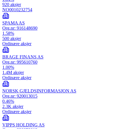
920
aksjer
NO0010232754
SPAMA AS
Org.nr:
916148690
1.58
%
500
aksjer
Ordinære aksjer
BRAGE FINANS AS
Org.nr:
995610760
1.00
%
1.4M
aksjer
Ordinære aksjer
NORSK GJELDSINFORMASJON AS
Org.nr:
920013015
0.46
%
2.3K
aksjer
Ordinære aksjer
VIPPS HOLDING AS