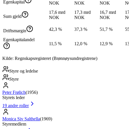
Egenkapital
NOK
NOK
NOK
N
17,6 mrd
17,3 mrd
16,7 mrd
1
Sum gjeld
NOK
NOK
NOK
N
42,3 %
37,3 %
51,7 %
5
Driftsmargin
Egenkapitalandel
11,5 %
12,0 %
12,9 %
1
Kilde: Regnskapsregisteret (Brønnøysundregistrene)
Styre og ledelse
Styre
Peter Frølich
(
1956
)
Styrets leder
19
andre roller
Monica Siv Salthella
(
1969
)
Styremedlem