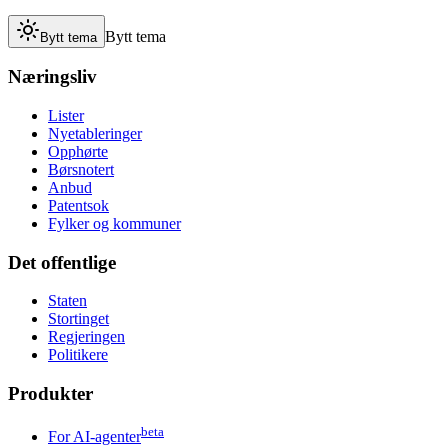
Bytt tema
Bytt tema
Næringsliv
Lister
Nyetableringer
Opphørte
Børsnotert
Anbud
Patentsok
Fylker og kommuner
Det offentlige
Staten
Stortinget
Regjeringen
Politikere
Produkter
beta
For AI-agenter