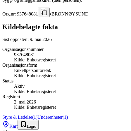
bygg- og anleggsmaskiner (uten personell).
Org.nr:
937648081
•
BRØNNØYSUND
Kildebelagte fakta
Sist oppdatert:
9. mai 2026
Organisasjonsnummer
937648081
Kilde:
Enhetsregisteret
Organisasjonsform
Enkeltpersonforetak
Kilde:
Enhetsregisteret
Status
Aktiv
Kilde:
Enhetsregisteret
Registrert
2. mai 2026
Kilde:
Enhetsregisteret
Styre & Ledelse
(
1
)
Underenheter
(
1
)
Kart
Lagre