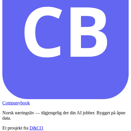
CB
Companybook
Norsk næringsliv — tilgjengelig der din AI jobber. Bygget på åpne
data.
Et prosjekt fra
D&CO