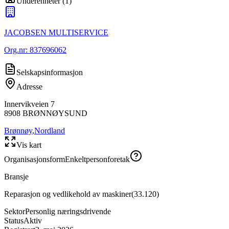
Underenheter
(
1
)
JACOBSEN MULTISERVICE
Org.nr:
837696062
Selskapsinformasjon
Adresse
Innervikveien 7
8908
BRØNNØYSUND
Brønnøy
,
Nordland
Vis kart
Organisasjonsform
Enkeltpersonforetak
Bransje
Reparasjon og vedlikehold av maskiner
(
33.120
)
Sektor
Personlig næringsdrivende
Status
Aktiv