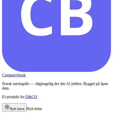
CB
Companybook
Norsk næringsliv — tilgjengelig der din AI jobber. Bygget på åpne
data.
Et prosjekt fra
D&CO
Bytt tema
Bytt tema