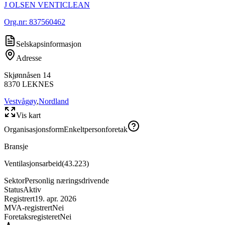
J OLSEN VENTICLEAN
Org.nr:
837560462
Selskapsinformasjon
Adresse
Skjønnåsen 14
8370
LEKNES
Vestvågøy
,
Nordland
Vis kart
Organisasjonsform
Enkeltpersonforetak
Bransje
Ventilasjonsarbeid
(
43.223
)
Sektor
Personlig næringsdrivende
Status
Aktiv
Registrert
19. apr. 2026
MVA-registrert
Nei
Foretaksregisteret
Nei