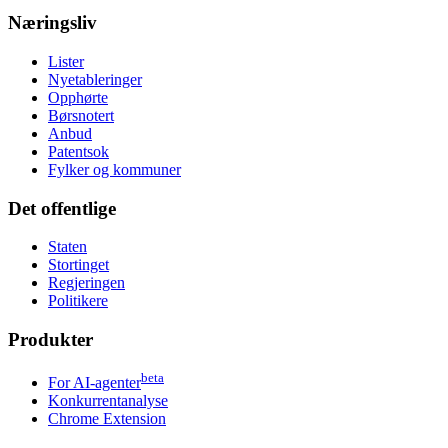
Næringsliv
Lister
Nyetableringer
Opphørte
Børsnotert
Anbud
Patentsok
Fylker og kommuner
Det offentlige
Staten
Stortinget
Regjeringen
Politikere
Produkter
beta
For AI-agenter
Konkurrentanalyse
Chrome Extension