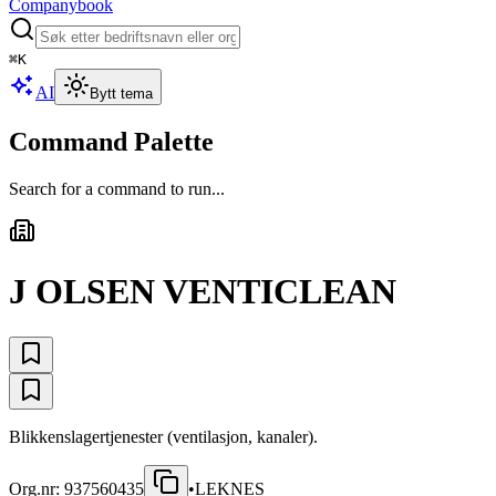
Companybook
⌘
K
AI
Bytt tema
Command Palette
Search for a command to run...
J OLSEN VENTICLEAN
Blikkenslagertjenester (ventilasjon, kanaler).
Org.nr:
937560435
•
LEKNES