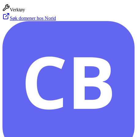
Verktøy
Søk domener hos Norid
CB