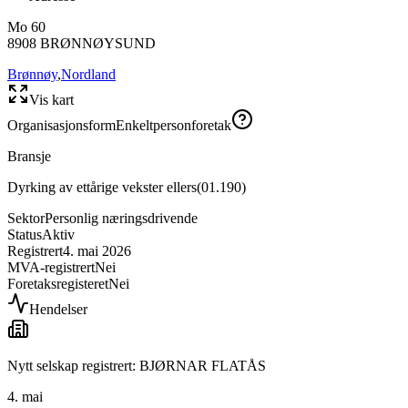
Mo 60
8908
BRØNNØYSUND
Brønnøy
,
Nordland
Vis kart
Organisasjonsform
Enkeltpersonforetak
Bransje
Dyrking av ettårige vekster ellers
(
01.190
)
Sektor
Personlig næringsdrivende
Status
Aktiv
Registrert
4. mai 2026
MVA-registrert
Nei
Foretaksregisteret
Nei
Hendelser
Nytt selskap registrert: BJØRNAR FLATÅS
4. mai