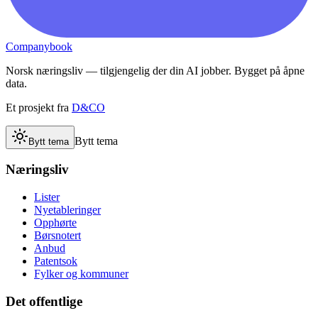
Companybook
Norsk næringsliv — tilgjengelig der din AI jobber. Bygget på åpne
data.
Et prosjekt fra
D&CO
Bytt tema
Bytt tema
Næringsliv
Lister
Nyetableringer
Opphørte
Børsnotert
Anbud
Patentsok
Fylker og kommuner
Det offentlige