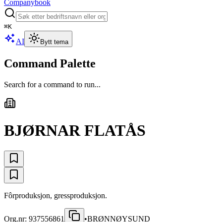
Companybook
⌘
K
AI
Bytt tema
Command Palette
Search for a command to run...
BJØRNAR FLATÅS
Fôrproduksjon, gressproduksjon.
Org.nr:
937556861
•
BRØNNØYSUND