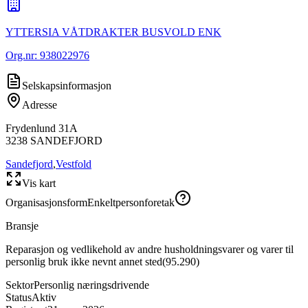
YTTERSIA VÅTDRAKTER BUSVOLD ENK
Org.nr:
938022976
Selskapsinformasjon
Adresse
Frydenlund 31A
3238
SANDEFJORD
Sandefjord
,
Vestfold
Vis kart
Organisasjonsform
Enkeltpersonforetak
Bransje
Reparasjon og vedlikehold av andre husholdningsvarer og varer til
personlig bruk ikke nevnt annet sted
(
95.290
)
Sektor
Personlig næringsdrivende
Status
Aktiv