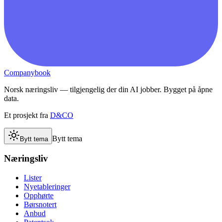
Companybook
Norsk næringsliv — tilgjengelig der din AI jobber. Bygget på åpne
data.
Et prosjekt fra
D&CO
Bytt tema
Bytt tema
Næringsliv
Lister
Nyetableringer
Opphørte
Børsnotert
Anbud