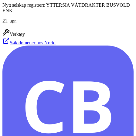
Nytt selskap registrert: YTTERSIA VÅTDRAKTER BUSVOLD
ENK
21. apr.
Verktøy
Søk domener hos Norid
CB