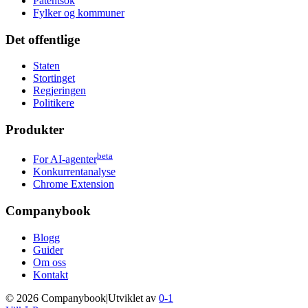
Patentsok
Fylker og kommuner
Det offentlige
Staten
Stortinget
Regjeringen
Politikere
Produkter
beta
For AI-agenter
Konkurrentanalyse
Chrome Extension
Companybook
Blogg
Guider
Om oss
Kontakt
©
2026
Companybook
|
Utviklet av
0-1