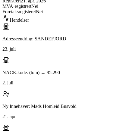
Registrert
21. apr. 2026
MVA-registrert
Nei
Foretaksregisteret
Nei
Hendelser
Adresseendring: SANDEFJORD
23. juli
NACE-kode: (tom) → 95.290
2. juli
Ny Innehaver: Mads Homleid Busvold
21. apr.