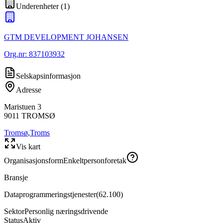
Underenheter
(
1
)
GTM DEVELOPMENT JOHANSEN
Org.nr:
837103932
Selskapsinformasjon
Adresse
Maristuen 3
9011
TROMSØ
Tromsø
,
Troms
Vis kart
Organisasjonsform
Enkeltpersonforetak
Bransje
Dataprogrammeringstjenester
(
62.100
)
Sektor
Personlig næringsdrivende
Status
Aktiv