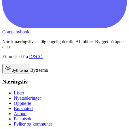
Companybook
Norsk næringsliv — tilgjengelig der din AI jobber. Bygget på åpne
data.
Et prosjekt fra
D&CO
Bytt tema
Bytt tema
Næringsliv
Lister
Nyetableringer
Opphørte
Børsnotert
Anbud
Patentsok
Fylker og kommuner