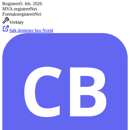
Registrert
5. feb. 2026
MVA-registrert
Nei
Foretaksregisteret
Nei
Verktøy
Søk domener hos Norid
CB