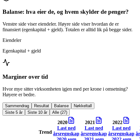
Balanse: hva eier de, og hvem skylder de penger?
Venstre side viser eiendeler. Høyre side viser hvordan de er
finansiert (egenkapital + gjeld). Totalen er alltid lik på begge sider.
Eiendeler
Egenkapital + gjeld
Marginer over tid
Hvor mye sitter virksomheten igjen med per krone i omsetning?
Høyere er bedre.
Sammendrag
Resultat
Balanse
Nøkkeltall
Siste 5 år
Siste 10 år
Alle (27)
2020
2021
2022
Last ned
Last ned
Last ned
Trend
årsregnskap
årsregnskap
årsregnskap
å
2020
som
2021
som
2022
som