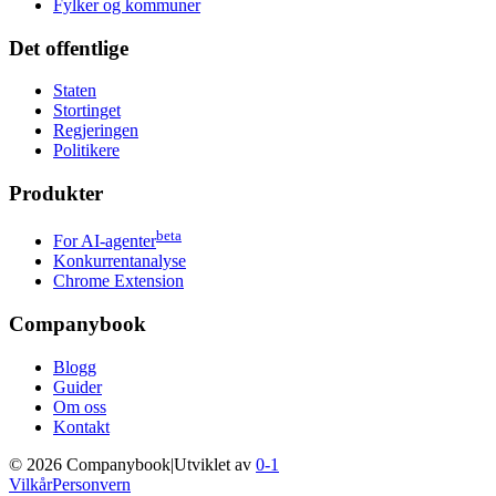
Fylker og kommuner
Det offentlige
Staten
Stortinget
Regjeringen
Politikere
Produkter
beta
For AI-agenter
Konkurrentanalyse
Chrome Extension
Companybook
Blogg
Guider
Om oss
Kontakt
©
2026
Companybook
|
Utviklet av
0-1
Vilkår
Personvern