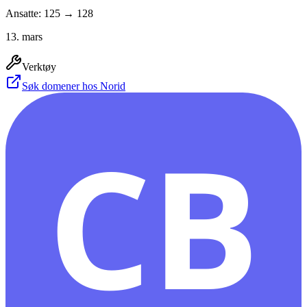
Ansatte: 125 → 128
13. mars
Verktøy
Søk domener hos Norid
CB