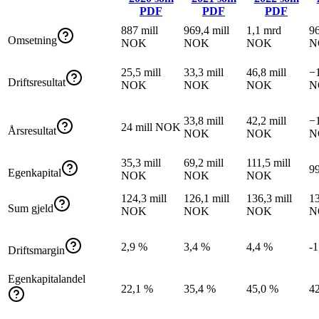
PDF
PDF
PDF
887 mill
969,4 mill
1,1 mrd
96
Omsetning
NOK
NOK
NOK
N
25,5 mill
33,3 mill
46,8 mill
−1
Driftsresultat
NOK
NOK
NOK
N
33,8 mill
42,2 mill
−1
24 mill NOK
Årsresultat
NOK
NOK
N
35,3 mill
69,2 mill
111,5 mill
9
Egenkapital
NOK
NOK
NOK
124,3 mill
126,1 mill
136,3 mill
13
Sum gjeld
NOK
NOK
NOK
N
2,9 %
3,4 %
4,4 %
-1
Driftsmargin
Egenkapitalandel
22,1 %
35,4 %
45,0 %
4