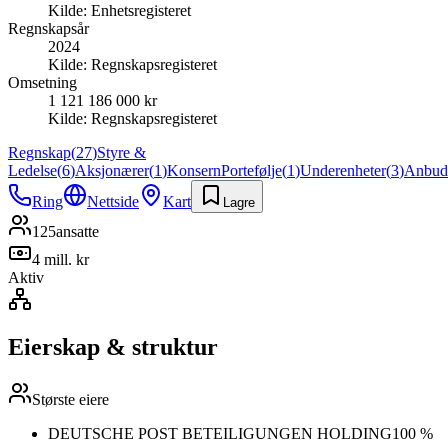
Kilde:
Enhetsregisteret
Regnskapsår
2024
Kilde:
Regnskapsregisteret
Omsetning
1 121 186 000 kr
Kilde:
Regnskapsregisteret
Regnskap
(
27
)
Styre &
Ledelse
(
6
)
Aksjonærer
(
1
)
Konsern
Portefølje
(
1
)
Underenheter
(
3
)
Anbud
Ring
Nettside
Kart
Lagre
125
ansatte
4 mill. kr
Aktiv
Eierskap & struktur
Største eiere
DEUTSCHE POST BETEILIGUNGEN HOLDING
100 %