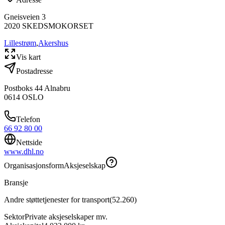
Gneisveien 3
2020
SKEDSMOKORSET
Lillestrøm
,
Akershus
Vis kart
Postadresse
Postboks 44 Alnabru
0614
OSLO
Telefon
66 92 80 00
Nettside
www.dhl.no
Organisasjonsform
Aksjeselskap
Bransje
Andre støttetjenester for transport
(
52.260
)
Sektor
Private aksjeselskaper mv.