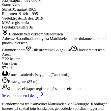
Aksjekapital
4 032 000 kr
Status
Aktiv
Stiftet
10. august 1965
Registrert
19. feb. 1995
Vedtektsdato
13. des. 2019
MVA-registrert
Ja
Foretaksregisteret
Ja
Eiendom ved virksomhetsadressen
Adresse-/koordinatkobling fra Matrikkelen; dette dokumenterer ikke
juridisk eierskap.
Grunneiendom
Lillestrøm
Uavklart eierskap
3205-57/11-0
Areal
7.22 hektar
Gnr / Bnr
57
/
11
Annen samferdselsbygning
(
Tatt i bruk
)
Beste gjette (83 m)
2
andre selskap
er
registrert på samme eiendom
Se eiendommen i detalj
Eiendomsdata fra Kartverket Matrikkelen via Geonorge. Koblingen
baseres på spatial join (selskapets geocodede koordinat ligger inni