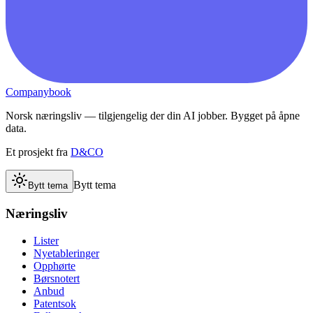
Companybook
Norsk næringsliv — tilgjengelig der din AI jobber. Bygget på åpne
data.
Et prosjekt fra
D&CO
Bytt tema
Bytt tema
Næringsliv
Lister
Nyetableringer
Opphørte
Børsnotert
Anbud
Patentsok