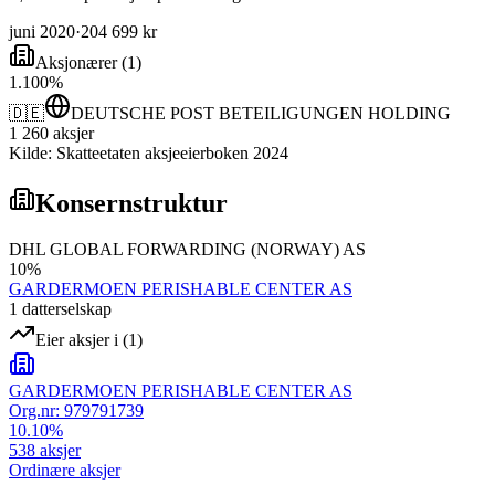
juni 2020
·
204 699 kr
Aksjonærer
(
1
)
1
.
100
%
🇩🇪
DEUTSCHE POST BETEILIGUNGEN HOLDING
1 260
aksjer
Kilde: Skatteetaten aksjeeierboken 2024
Konsernstruktur
DHL GLOBAL FORWARDING (NORWAY) AS
10
%
GARDERMOEN PERISHABLE CENTER AS
1
datterselskap
Eier aksjer i
(
1
)
GARDERMOEN PERISHABLE CENTER AS
Org.nr:
979791739
10.10
%
538
aksjer
Ordinære aksjer