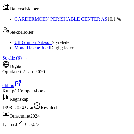
Datterselskaper
GARDERMOEN PERISHABLE CENTER AS
10.1 %
Nøkkelroller
Ulf Gunnar Nilsson
Styreleder
Mona Helene Juell
Daglig leder
Se alle (6)
→
Digitalt
Oppdatert
2. jan. 2026
dhl.no
Kun på Companybook
Regnskap
1998–2024
27
år
Revidert
Omsetning
2024
1,1 mrd
+15,6 %