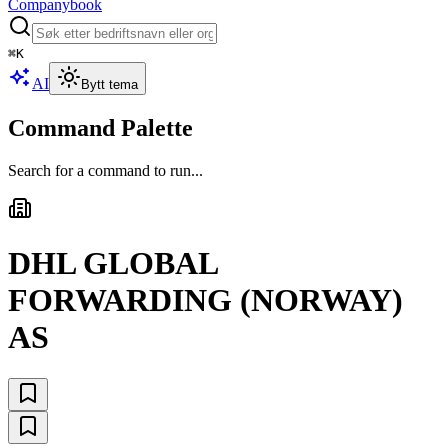
Companybook
⌘
K
AI
Bytt tema
Command Palette
Search for a command to run...
DHL GLOBAL
FORWARDING (NORWAY)
AS