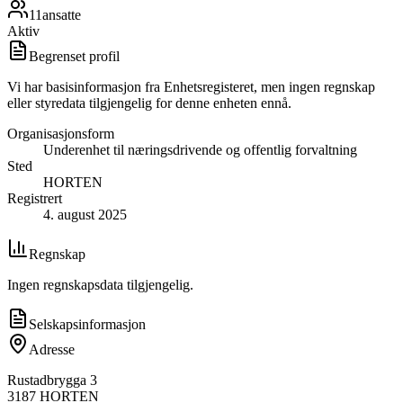
11
ansatte
Aktiv
Begrenset profil
Vi har basisinformasjon fra Enhetsregisteret, men ingen regnskap
eller styredata tilgjengelig for denne enheten ennå.
Organisasjonsform
Underenhet til næringsdrivende og offentlig forvaltning
Sted
HORTEN
Registrert
4. august 2025
Regnskap
Ingen regnskapsdata tilgjengelig.
Selskapsinformasjon
Adresse
Rustadbrygga 3
3187
HORTEN