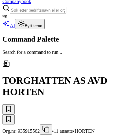
Companybook
⌘
K
AI
Bytt tema
Command Palette
Search for a command to run...
TORGHATTEN AS AVD
HORTEN
Org.nr:
935915562
•
11
ansatte
•
HORTEN