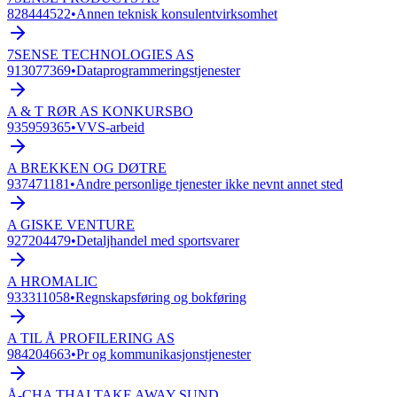
828444522
•
Annen teknisk konsulentvirksomhet
7SENSE TECHNOLOGIES AS
913077369
•
Dataprogrammeringstjenester
A & T RØR AS KONKURSBO
935959365
•
VVS-arbeid
A BREKKEN OG DØTRE
937471181
•
Andre personlige tjenester ikke nevnt annet sted
A GISKE VENTURE
927204479
•
Detaljhandel med sportsvarer
A HROMALIC
933311058
•
Regnskapsføring og bokføring
A TIL Å PROFILERING AS
984204663
•
Pr og kommunikasjonstjenester
Å-CHA THAI TAKE AWAY SUND