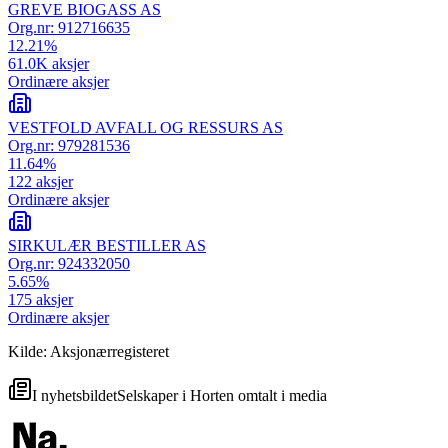
GREVE BIOGASS AS
Org.nr:
912716635
12.21
%
61.0K
aksjer
Ordinære aksjer
VESTFOLD AVFALL OG RESSURS AS
Org.nr:
979281536
11.64
%
122
aksjer
Ordinære aksjer
SIRKULÆR BESTILLER AS
Org.nr:
924332050
5.65
%
175
aksjer
Ordinære aksjer
Kilde: Aksjonærregisteret
I nyhetsbildet
Selskaper i
Horten
omtalt i media