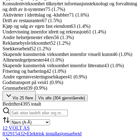
Konsulentvirksomhet tilknyttet informasjonsteknologi og forvaltning
og drift av it-systemer
75
(
1.7
%)
Aktiviteter i idrettslag og -klubber
71
(
1.6
%)
Drift av restauranter
67
(
1.5
%)
Kjøp og salg av egen fast eiendom
63
(
1.4
%)
Undervisning innenfor idrett og rekreasjon
61
(
1.4
%)
Andre helsetjenester ellers
56
(
1.3
%)
Reklamebyråvirksomhet
52
(
1.2
%)
Snekkerarbeid
52
(
1.2
%)
Skapende kunstnerisk virksomhet innenfor visuell kunst
46
(
1.0
%)
Allmennlegetjenester
44
(
1.0
%)
Skapende kunstnerisk virksomhet innenfor litteratur
43
(
1.0
%)
Frisering og barbering
42
(
1.0
%)
Andre egeninvesteringsselskaper
41
(
0.9
%)
Godstransport på vei
41
(
0.9
%)
Grunnarbeid
39
(
0.9
%)
Vis
25
flere
Vis alle (
304
gjenstående)
Bedrifter
4395
totalt
12 VOLT AS
832915432
•
Elektrisk installasjonsarbeid