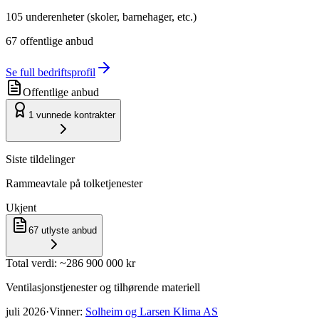
105
underenheter (skoler, barnehager, etc.)
67
offentlige anbud
Se full bedriftsprofil
Offentlige anbud
1
vunnede kontrakter
Siste tildelinger
Rammeavtale på tolketjenester
Ukjent
67
utlyste anbud
Total verdi
: ~
286 900 000 kr
Ventilasjonstjenester og tilhørende materiell
juli 2026
·
Vinner
:
Solheim og Larsen Klima AS