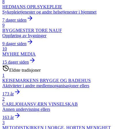
8
HEDMANS OPR.SYKEPLEIE
Sykepleietjenester og andre helsetjenester i hjemmet
7 dager siden
9
BYGGMESTER TORE NAUF
Oppføring av bygninger
9 dager siden
10
MYHRE MEDIA
15 dager siden
Eldste tradisjoner
1
KEISEMARKENS BRYGGE OG BADEHUS
Aktiviteter i andre medlemsorganisasjoner ellers
173 år
2
CARLJOHANSVÆRN VINSELSKAB
Annen undervisning ellers
163 år
3
METODISTKIRKEN I NORGE, HORTEN MENIGHET