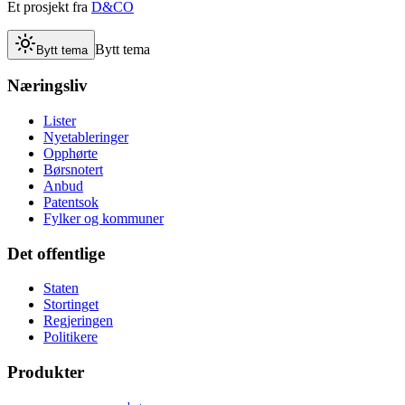
Et prosjekt fra
D&CO
Bytt tema
Bytt tema
Næringsliv
Lister
Nyetableringer
Opphørte
Børsnotert
Anbud
Patentsok
Fylker og kommuner
Det offentlige
Staten
Stortinget
Regjeringen
Politikere
Produkter