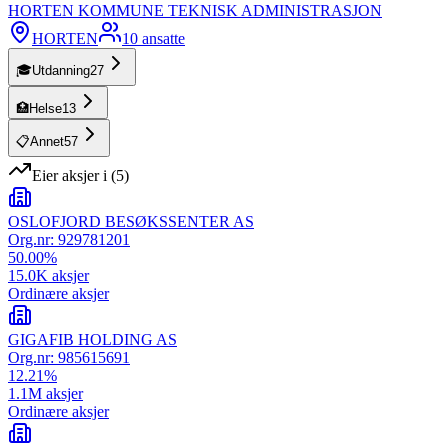
HORTEN KOMMUNE TEKNISK ADMINISTRASJON
HORTEN
10
ansatte
🎓
Utdanning
27
🏥
Helse
13
📋
Annet
57
Eier aksjer i
(
5
)
OSLOFJORD BESØKSSENTER AS
Org.nr:
929781201
50.00
%
15.0K
aksjer
Ordinære aksjer
GIGAFIB HOLDING AS
Org.nr:
985615691
12.21
%
1.1M
aksjer
Ordinære aksjer