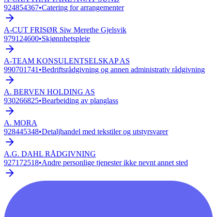
924854367
•
Catering for arrangementer
A-CUT FRISØR Siw Merethe Gjelsvik
979124600
•
Skjønnhetspleie
A-TEAM KONSULENTSELSKAP AS
990701741
•
Bedriftsrådgivning og annen administrativ rådgivning
A. BERVEN HOLDING AS
930266825
•
Bearbeiding av planglass
A. MORA
928445348
•
Detaljhandel med tekstiler og utstyrsvarer
A.G. DAHL RÅDGIVNING
927172518
•
Andre personlige tjenester ikke nevnt annet sted