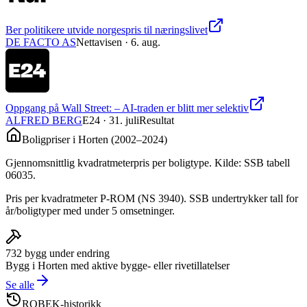
Ber politikere utvide norgespris til næringslivet
DE FACTO AS
Nettavisen
· 6. aug.
Oppgang på Wall Street: – AI-traden er blitt mer selektiv
ALFRED BERG
E24
· 31. juli
Resultat
Boligpriser i
Horten
(
2002
–
2024
)
Gjennomsnittlig kvadratmeterpris per boligtype. Kilde: SSB tabell
06035.
Pris per kvadratmeter P-ROM (NS 3940). SSB undertrykker tall for
år/boligtyper med under 5 omsetninger.
732
bygg under endring
Bygg i
Horten
med aktive bygge- eller rivetillatelser
Se alle
ROBEK-historikk