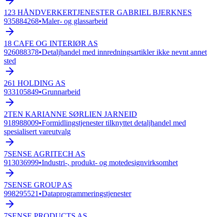
123 HÅNDVERKERTJENESTER GABRIEL BJERKNES
935884268
•
Maler- og glassarbeid
18 CAFE OG INTERIØR AS
926088378
•
Detaljhandel med innredningsartikler ikke nevnt annet
sted
261 HOLDING AS
933105849
•
Grunnarbeid
2TEN KARIANNE SØRLIEN JARNEID
918988009
•
Formidlingstjenester tilknyttet detaljhandel med
spesialisert vareutvalg
7SENSE AGRITECH AS
913036999
•
Industri-, produkt- og motedesignvirksomhet
7SENSE GROUP AS
998295521
•
Dataprogrammeringstjenester
7SENSE PRODUCTS AS