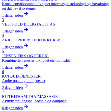
Konsulentvirksomhet tilknyttet informasjonsteknologi og forvaltning
og drift av it-systemer
1 dager siden
3
VESTFOLD BOLIGTAKST AS
1 dager siden
4
ARILD ANDERSEN KONKURSBO
1 dager siden
5
JENSEN FIKS OG FERDIG
Kombinerte tjenester tilknyttet eiendomsdrift
1 dager siden
6
ION BUDTJENESTER
Andre post- og budtjenester
2 dager siden
7
RITTHITHAM THAIMASSASJE
Aktiviteter i dagspa, badstue og dampbad
6 dager siden