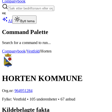
Companybook
⌘
K
AI
Bytt tema
Command Palette
Search for a command to run...
Companybook
/
Vestfold
/
Horten
HORTEN KOMMUNE
Org.nr:
964951284
Fylke
:
Vestfold
• 105 underenheter
• 67 anbud
Kildebelagte fakta