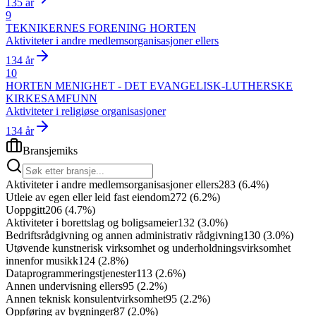
135 år
9
TEKNIKERNES FORENING HORTEN
Aktiviteter i andre medlemsorganisasjoner ellers
134 år
10
HORTEN MENIGHET - DET EVANGELISK-LUTHERSKE
KIRKESAMFUNN
Aktiviteter i religiøse organisasjoner
134 år
Bransjemiks
Aktiviteter i andre medlemsorganisasjoner ellers
283
(
6.4
%)
Utleie av egen eller leid fast eiendom
272
(
6.2
%)
Uoppgitt
206
(
4.7
%)
Aktiviteter i borettslag og boligsameier
132
(
3.0
%)
Bedriftsrådgivning og annen administrativ rådgivning
130
(
3.0
%)
Utøvende kunstnerisk virksomhet og underholdningsvirksomhet
innenfor musikk
124
(
2.8
%)
Dataprogrammeringstjenester
113
(
2.6
%)
Annen undervisning ellers
95
(
2.2
%)
Annen teknisk konsulentvirksomhet
95
(
2.2
%)
Oppføring av bygninger
87
(
2.0
%)