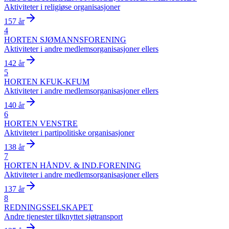
Aktiviteter i religiøse organisasjoner
157 år
4
HORTEN SJØMANNSFORENING
Aktiviteter i andre medlemsorganisasjoner ellers
142 år
5
HORTEN KFUK-KFUM
Aktiviteter i andre medlemsorganisasjoner ellers
140 år
6
HORTEN VENSTRE
Aktiviteter i partipolitiske organisasjoner
138 år
7
HORTEN HÅNDV. & IND.FORENING
Aktiviteter i andre medlemsorganisasjoner ellers
137 år
8
REDNINGSSELSKAPET
Andre tjenester tilknyttet sjøtransport