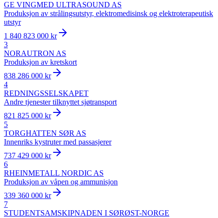
GE VINGMED ULTRASOUND AS
Produksjon av strålingsutstyr, elektromedisinsk og elektroterapeutisk
utstyr
1 840 823 000 kr
3
NORAUTRON AS
Produksjon av kretskort
838 286 000 kr
4
REDNINGSSELSKAPET
Andre tjenester tilknyttet sjøtransport
821 825 000 kr
5
TORGHATTEN SØR AS
Innenriks kystruter med passasjerer
737 429 000 kr
6
RHEINMETALL NORDIC AS
Produksjon av våpen og ammunisjon
339 360 000 kr
7
STUDENTSAMSKIPNADEN I SØRØST-NORGE