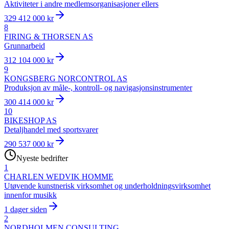
Aktiviteter i andre medlemsorganisasjoner ellers
329 412 000 kr
8
FIRING & THORSEN AS
Grunnarbeid
312 104 000 kr
9
KONGSBERG NORCONTROL AS
Produksjon av måle-, kontroll- og navigasjonsinstrumenter
300 414 000 kr
10
BIKESHOP AS
Detaljhandel med sportsvarer
290 537 000 kr
Nyeste bedrifter
1
CHARLEN WEDVIK HOMME
Utøvende kunstnerisk virksomhet og underholdningsvirksomhet
innenfor musikk
1 dager siden
2
NORDHOLMEN CONSULTING