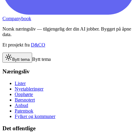
Companybook
Norsk næringsliv — tilgjengelig der din AI jobber. Bygget på åpne
data.
Et prosjekt fra
D&CO
Bytt tema
Bytt tema
Næringsliv
Lister
Nyetableringer
Opphørte
Børsnotert
Anbud
Patentsok
Fylker og kommuner
Det offentlige