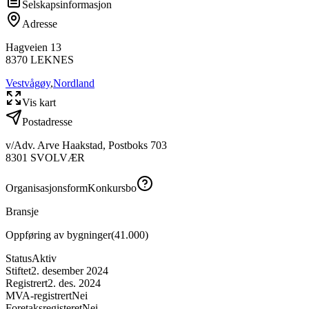
Selskapsinformasjon
Adresse
Hagveien 13
8370
LEKNES
Vestvågøy
,
Nordland
Vis kart
Postadresse
v/Adv. Arve Haakstad, Postboks 703
8301
SVOLVÆR
Organisasjonsform
Konkursbo
Bransje
Oppføring av bygninger
(
41.000
)
Status
Aktiv
Stiftet
2. desember 2024
Registrert
2. des. 2024
MVA-registrert
Nei
Foretaksregisteret
Nei