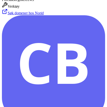
Verktøy
Søk domener hos Norid
CB