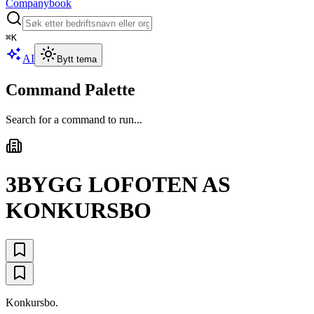
Companybook
⌘
K
AI
Bytt tema
Command Palette
Search for a command to run...
3BYGG LOFOTEN AS
KONKURSBO
Konkursbo.