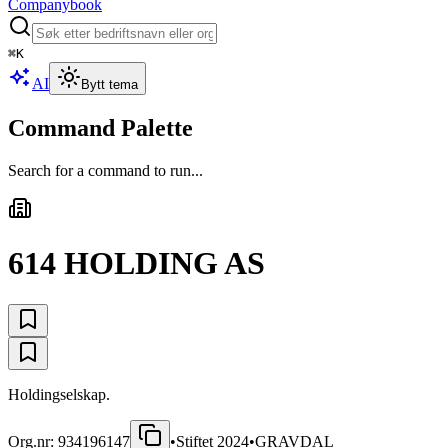
Companybook
⌘
K
AI
Bytt tema
Command Palette
Search for a command to run...
614 HOLDING AS
Holdingselskap.
Org.nr:
934196147
•
Stiftet
2024
•
GRAVDAL