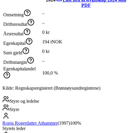
PDF
–
Omsetning
–
Driftsresultat
0 kr
Årsresultat
194 tNOK
Egenkapital
0 kr
Sum gjeld
–
Driftsmargin
Egenkapitalandel
100,0 %
Kilde: Regnskapsregisteret (Brønnøysundregistrene)
Styre og ledelse
Styre
Ronja Rogerdatter Athammer
(
1997
)
100%
Styrets leder