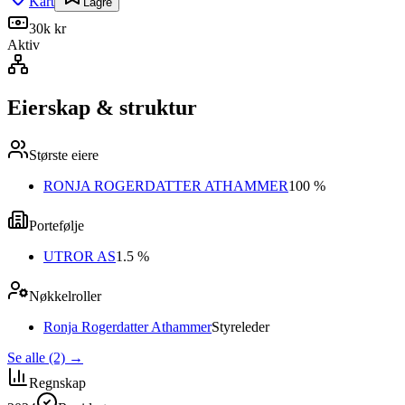
Kart
Lagre
30k kr
Aktiv
Eierskap & struktur
Største eiere
RONJA ROGERDATTER ATHAMMER
100 %
Portefølje
UTROR AS
1.5 %
Nøkkelroller
Ronja Rogerdatter Athammer
Styreleder
Se alle (2)
→
Regnskap