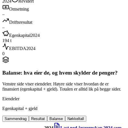
2024
Revidert
Omsetning
–
Driftsresultat
–
Egenkapital
2024
194 t
EBITDA
2024
0
Balanse: hva eier de, og hvem skylder de penger?
Venstre side viser eiendeler. Høyre side viser hvordan de er
finansiert (egenkapital + gjeld). Totalen er alltid lik på begge sider.
Eiendeler
Egenkapital + gjeld
Sammendrag
Resultat
Balanse
Nøkkeltall
2024
Last ned årsregnskap
2024
som