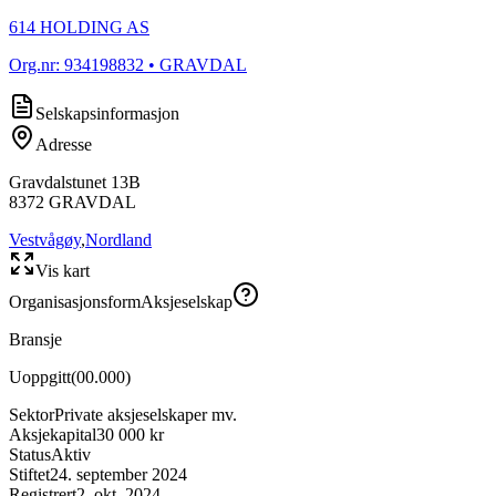
614 HOLDING AS
Org.nr:
934198832
• GRAVDAL
Selskapsinformasjon
Adresse
Gravdalstunet 13B
8372
GRAVDAL
Vestvågøy
,
Nordland
Vis kart
Organisasjonsform
Aksjeselskap
Bransje
Uoppgitt
(
00.000
)
Sektor
Private aksjeselskaper mv.
Aksjekapital
30 000 kr
Status
Aktiv
Stiftet
24. september 2024
Registrert
2. okt. 2024