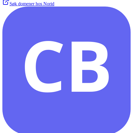
Søk domener hos Norid
CB