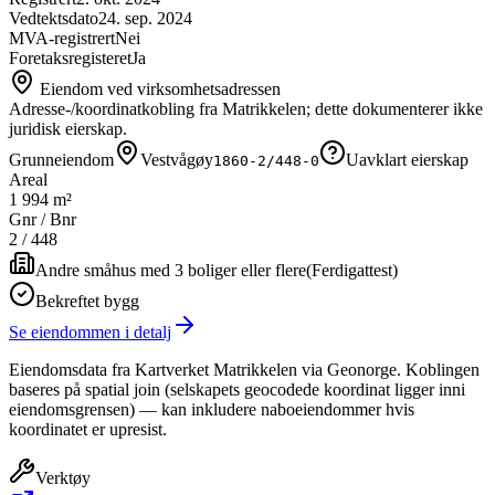
Vedtektsdato
24. sep. 2024
MVA-registrert
Nei
Foretaksregisteret
Ja
Eiendom ved virksomhetsadressen
Adresse-/koordinatkobling fra Matrikkelen; dette dokumenterer ikke
juridisk eierskap.
Grunneiendom
Vestvågøy
Uavklart eierskap
1860-2/448-0
Areal
1 994 m²
Gnr / Bnr
2
/
448
Andre småhus med 3 boliger eller flere
(
Ferdigattest
)
Bekreftet bygg
Se eiendommen i detalj
Eiendomsdata fra Kartverket Matrikkelen via Geonorge. Koblingen
baseres på spatial join (selskapets geocodede koordinat ligger inni
eiendomsgrensen) — kan inkludere naboeiendommer hvis
koordinatet er upresist.
Verktøy