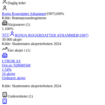
Daglig leder
Ronja Rogerdatter Athammer
(
1997
)
100%
Kilde: Brønnøysundregistrene
Aksjonærer
(
1
)
1
.
100
%
🇳🇴
RONJA ROGERDATTER ATHAMMER
(
1997
)
30 000
aksjer
Kilde: Skatteetaten aksjeeierboken 2024
Eier aksjer i
(
1
)
UTROR AS
Org.nr:
928680568
1.54
%
16
aksjer
Ordinære aksjer
Kilde: Skatteetaten aksjeeierboken 2024
Underenheter
(
1
)