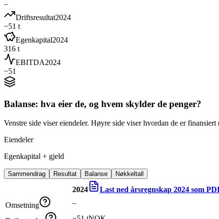
–
Driftsresultat
2024
−51 t
Egenkapital
2024
316 t
EBITDA
2024
−51
Balanse: hva eier de, og hvem skylder de penger?
Venstre side viser eiendeler. Høyre side viser hvordan de er finansiert (
Eiendeler
Egenkapital + gjeld
Sammendrag
Resultat
Balanse
Nøkkeltall
2024
Last ned årsregnskap
2024
som PD
–
Omsetning
−51 tNOK