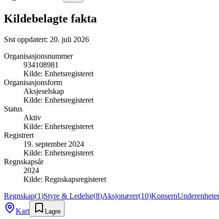
Kildebelagte fakta
Sist oppdatert:
20. juli 2026
Organisasjonsnummer
934108981
Kilde:
Enhetsregisteret
Organisasjonsform
Aksjeselskap
Kilde:
Enhetsregisteret
Status
Aktiv
Kilde:
Enhetsregisteret
Registrert
19. september 2024
Kilde:
Enhetsregisteret
Regnskapsår
2024
Kilde:
Regnskapsregisteret
Regnskap
(
1
)
Styre & Ledelse
(
8
)
Aksjonærer
(
10
)
Konsern
Underenhete
Kart
Lagre