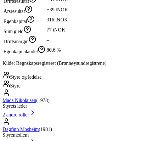
Driftsresultat
−39 tNOK
Årsresultat
316 tNOK
Egenkapital
77 tNOK
Sum gjeld
–
Driftsmargin
80,6 %
Egenkapitalandel
Kilde: Regnskapsregisteret (Brønnøysundregistrene)
Styre og ledelse
Styre
Mads Nikolaisen
(
1978
)
Styrets leder
2
andre roller
Dagfinn Mosheim
(
1981
)
Styremedlem