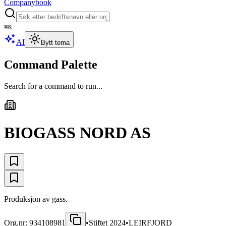
Companybook
⌘
K
AI
Bytt tema
Command Palette
Search for a command to run...
BIOGASS NORD AS
Produksjon av gass.
Org.nr:
934108981
•
Stiftet
2024
•
LEIRFJORD