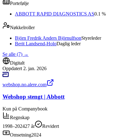
Portefølje
ABBOTT RAPID DIAGNOSTICS AS
0.1 %
Nøkkelroller
Björn Fredrik Anders Björnulfson
Styreleder
Berit Landsend-Holo
Daglig leder
Se alle (7)
→
Digitalt
Oppdatert
2. jan. 2026
webshop.no.alere.com
Webshop stengt | Abbott
Kun på Companybook
Regnskap
1998–2024
27
år
Revidert
Omsetning
2024