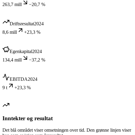
263,7 mill
−20,7 %
Driftsresultat
2024
8,6 mill
+23,3 %
Egenkapital
2024
134,4 mill
−37,2 %
EBITDA
2024
9 t
+23,3 %
Inntekter og resultat
Det blå området viser omsetningen over tid. Den grønne linjen viser