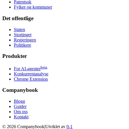
Patentsok
Fylker og kommuner
Det offentlige
Staten
Stortinget
Regjeringen
Politikere
Produkter
beta
For AI-agenter
Konkurrentanalyse
Chrome Extension
Companybook
Blogg
Guider
Om oss
Kontakt
©
2026
Companybook
|
Utviklet av
0-1