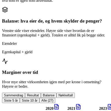
hva som er igjen som årsresultat.
Balanse: hva eier de, og hvem skylder de penger?
Venstre side viser eiendeler. Høyre side viser hvordan de er
finansiert (egenkapital + gjeld). Totalen er alltid lik på begge sider.
Eiendeler
Egenkapital + gjeld
Marginer over tid
Hvor mye sitter virksomheten igjen med per krone i omsetning?
Høyere er bedre.
Sammendrag
Resultat
Balanse
Nøkkeltall
Siste 5 år
Siste 10 år
Alle (27)
2020
2021
2023