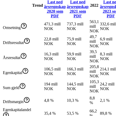
Last ned
Last ned
Last n
Trend
2022
årsregnskap
årsregnskap
årsregns
2020
som
2021
som
2023
s
PDF
PDF
PDF
563,1
471,3 mill
737,3 mill
332,6 mil
mill
Omsetning
NOK
NOK
NOK
NOK
49,7
22,8 mill
75,9 mill
6,9 mill
mill
Driftsresultat
NOK
NOK
NOK
NOK
39,5
16,3 mill
59,9 mill
8,3 mill
mill
Årsresultat
NOK
NOK
NOK
NOK
205,8
106,5 mill
166,3 mill
214,1 mil
mill
Egenkapital
NOK
NOK
NOK
NOK
105,3
194 mill
144,5 mill
24,2 mill
mill
Sum gjeld
NOK
NOK
NOK
NOK
8,8
4,8 %
10,3 %
2,1 %
Driftsmargin
%
Egenkapitalandel
66,2
35,4 %
53,5 %
89,8 %
%