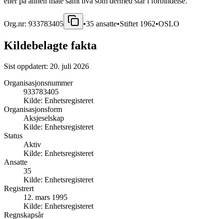
eller på annen måte samt hva som dermed står i forbindelse.
Org.nr:
933783405
•
35
ansatte
•
Stiftet
1962
•
OSLO
Kildebelagte fakta
Sist oppdatert:
20. juli 2026
Organisasjonsnummer
933783405
Kilde:
Enhetsregisteret
Organisasjonsform
Aksjeselskap
Kilde:
Enhetsregisteret
Status
Aktiv
Kilde:
Enhetsregisteret
Ansatte
35
Kilde:
Enhetsregisteret
Registrert
12. mars 1995
Kilde:
Enhetsregisteret
Regnskapsår