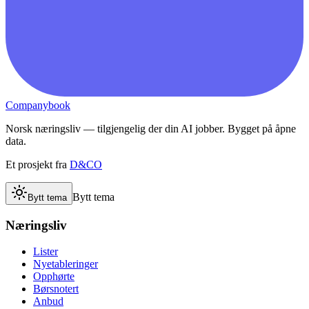
Companybook
Norsk næringsliv — tilgjengelig der din AI jobber. Bygget på åpne
data.
Et prosjekt fra
D&CO
Bytt tema
Bytt tema
Næringsliv
Lister
Nyetableringer
Opphørte
Børsnotert
Anbud