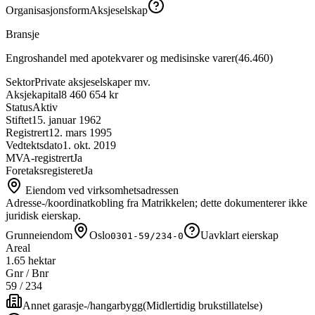
Organisasjonsform
Aksjeselskap
Bransje
Engroshandel med apotekvarer og medisinske varer
(
46.460
)
Sektor
Private aksjeselskaper mv.
Aksjekapital
8 460 654 kr
Status
Aktiv
Stiftet
15. januar 1962
Registrert
12. mars 1995
Vedtektsdato
1. okt. 2019
MVA-registrert
Ja
Foretaksregisteret
Ja
Eiendom ved virksomhetsadressen
Adresse-/koordinatkobling fra Matrikkelen; dette dokumenterer ikke
juridisk eierskap.
Grunneiendom
Oslo
Uavklart eierskap
0301-59/234-0
Areal
1.65 hektar
Gnr / Bnr
59
/
234
Annet garasje-/hangarbygg
(
Midlertidig brukstillatelse
)