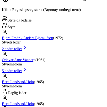
Kilde: Regnskapsregisteret (Brønnøysundregistrene)
Styre og ledelse
Styre
Björn Fredrik Anders Björnulfson
(
1972
)
Styrets leder
2
andre roller
Oddvar Arne Vanberg
(
1961
)
Styremedlem
5
andre roller
Berit Landsend-Holo
(
1965
)
Styremedlem
Daglig leder
Berit Landsend-Holo
(
1965
)