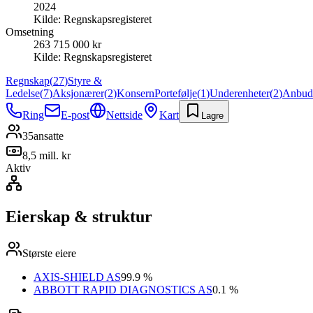
2024
Kilde:
Regnskapsregisteret
Omsetning
263 715 000 kr
Kilde:
Regnskapsregisteret
Regnskap
(
27
)
Styre &
Ledelse
(
7
)
Aksjonærer
(
2
)
Konsern
Portefølje
(
1
)
Underenheter
(
2
)
Anbud
Ring
E-post
Nettside
Kart
Lagre
35
ansatte
8,5 mill. kr
Aktiv
Eierskap & struktur
Største eiere
AXIS-SHIELD AS
99.9 %
ABBOTT RAPID DIAGNOSTICS AS
0.1 %