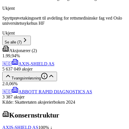
Ukjent
Spyttprøvetakingssett til avdeling for rettsmedisinske fag ved Oslo
universitetssykehus HF
Ukjent
Se alle
(
7
)
Aksjonærer
(
2
)
1
.
99,94
%
🇳🇴
AXIS-SHIELD AS
5 637 049
aksjer
Tvangsinnløsning
2
.
0,06
%
🇳🇴
ABBOTT RAPID DIAGNOSTICS AS
3 387
aksjer
Kilde: Skatteetaten aksjeeierboken 2024
Konsernstruktur
AXIS-SHIELD AS
100
% ↓