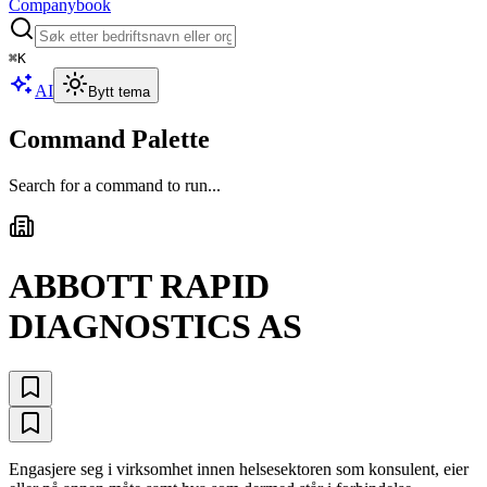
Companybook
⌘
K
AI
Bytt tema
Command Palette
Search for a command to run...
ABBOTT RAPID
DIAGNOSTICS AS
Engasjere seg i virksomhet innen helsesektoren som konsulent, eier