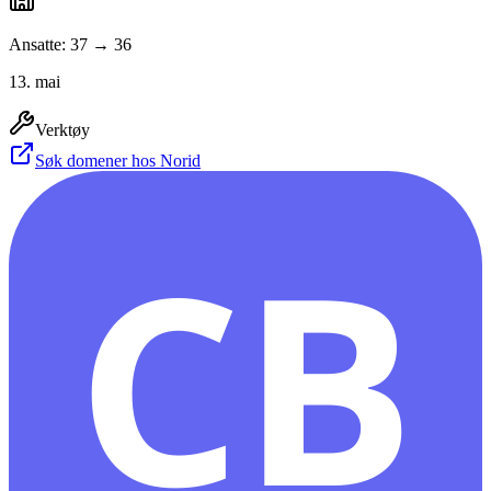
Ansatte: 37 → 36
13. mai
Verktøy
Søk domener hos Norid
CB