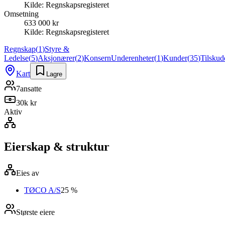
Kilde:
Regnskapsregisteret
Omsetning
633 000 kr
Kilde:
Regnskapsregisteret
Regnskap
(
1
)
Styre &
Ledelse
(
5
)
Aksjonærer
(
2
)
Konsern
Underenheter
(
1
)
Kunder
(
35
)
Tilskud
Kart
Lagre
7
ansatte
30k kr
Aktiv
Eierskap & struktur
Eies av
TØCO A/S
25 %
Største eiere