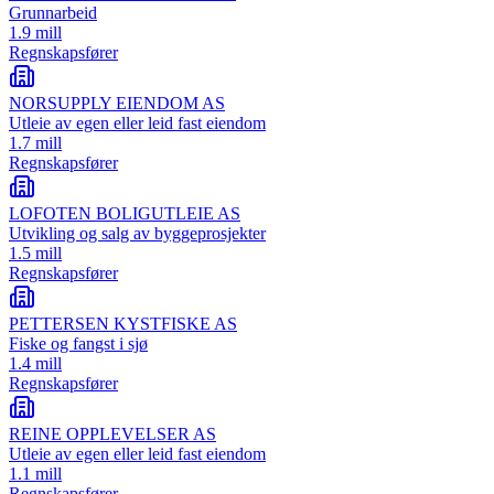
Grunnarbeid
1.9 mill
Regnskapsfører
NORSUPPLY EIENDOM AS
Utleie av egen eller leid fast eiendom
1.7 mill
Regnskapsfører
LOFOTEN BOLIGUTLEIE AS
Utvikling og salg av byggeprosjekter
1.5 mill
Regnskapsfører
PETTERSEN KYSTFISKE AS
Fiske og fangst i sjø
1.4 mill
Regnskapsfører
REINE OPPLEVELSER AS
Utleie av egen eller leid fast eiendom
1.1 mill
Regnskapsfører