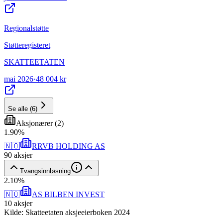
Regionalstøtte
Støtteregisteret
SKATTEETATEN
mai 2026
·
48 004 kr
Se alle
(
6
)
Aksjonærer
(
2
)
1
.
90
%
🇳🇴
RRVB HOLDING AS
90
aksjer
Tvangsinnløsning
2
.
10
%
🇳🇴
AS BILBEN INVEST
10
aksjer
Kilde: Skatteetaten aksjeeierboken 2024