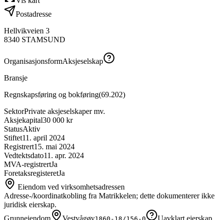
Vis kart
Postadresse
Hellvikveien 3
8340
STAMSUND
Organisasjonsform
Aksjeselskap
Bransje
Regnskapsføring og bokføring
(
69.202
)
Sektor
Private aksjeselskaper mv.
Aksjekapital
30 000 kr
Status
Aktiv
Stiftet
11. april 2024
Registrert
15. mai 2024
Vedtektsdato
11. apr. 2024
MVA-registrert
Ja
Foretaksregisteret
Ja
Eiendom ved virksomhetsadressen
Adresse-/koordinatkobling fra Matrikkelen; dette dokumenterer ikke
juridisk eierskap.
Grunneiendom
Vestvågøy
Uavklart eierskap
1860-18/156-0