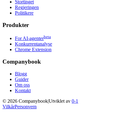
Stortinget
Regjeringen
Politikere
Produkter
beta
For AI-agenter
Konkurrentanalyse
Chrome Extension
Companybook
Blogg
Guider
Om oss
Kontakt
©
2026
Companybook
|
Utviklet av
0-1
Vilkår
Personvern