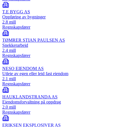
T.E BYGG AS
Oppføring av bygninger
2.8 mill
Regnskapsfører
TØMRER STIAN PAULSEN AS
Snekkerarbeid
2.4 mill
Regnskapsfører
NESO EIENDOM AS
Utleie av egen eller leid fast eiendom
2.1 mill
Regnskapsfører
HAUKLANDSTRANDA AS
Eiendomsforvaltning på oppdrag
2.0 mill
Regnskapsfører
ERIKSEN EKSPLOSIVER AS