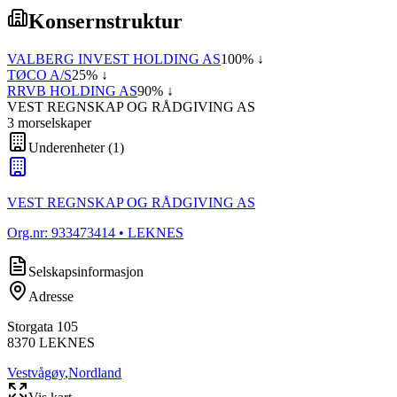
Konsernstruktur
VALBERG INVEST HOLDING AS
100
% ↓
TØCO A/S
25
% ↓
RRVB HOLDING AS
90
% ↓
VEST REGNSKAP OG RÅDGIVING AS
3
morselskap
er
Underenheter
(
1
)
VEST REGNSKAP OG RÅDGIVING AS
Org.nr:
933473414
• LEKNES
Selskapsinformasjon
Adresse
Storgata 105
8370
LEKNES
Vestvågøy
,
Nordland