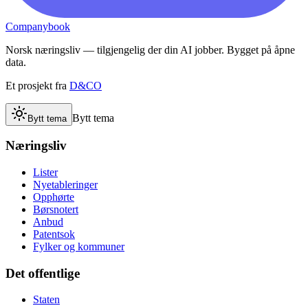
Companybook
Norsk næringsliv — tilgjengelig der din AI jobber. Bygget på åpne
data.
Et prosjekt fra
D&CO
Bytt tema
Bytt tema
Næringsliv
Lister
Nyetableringer
Opphørte
Børsnotert
Anbud
Patentsok
Fylker og kommuner
Det offentlige
Staten