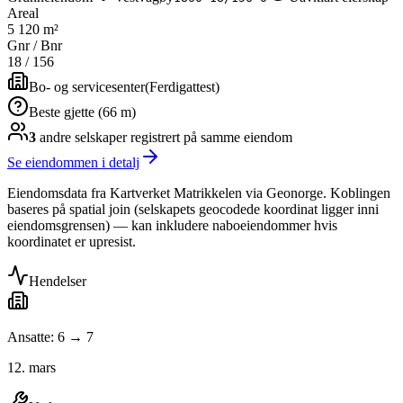
Areal
5 120 m²
Gnr / Bnr
18
/
156
Bo- og servicesenter
(
Ferdigattest
)
Beste gjette (66 m)
3
andre selskap
er
registrert på samme eiendom
Se eiendommen i detalj
Eiendomsdata fra Kartverket Matrikkelen via Geonorge. Koblingen
baseres på spatial join (selskapets geocodede koordinat ligger inni
eiendomsgrensen) — kan inkludere naboeiendommer hvis
koordinatet er upresist.
Hendelser
Ansatte: 6 → 7
12. mars