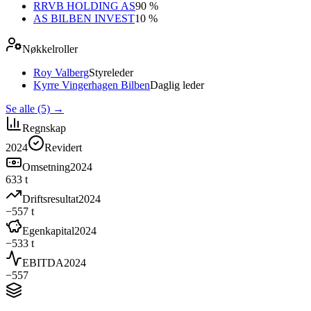
RRVB HOLDING AS
90 %
AS BILBEN INVEST
10 %
Nøkkelroller
Roy Valberg
Styreleder
Kyrre Vingerhagen Bilben
Daglig leder
Se alle (5)
→
Regnskap
2024
Revidert
Omsetning
2024
633 t
Driftsresultat
2024
−557 t
Egenkapital
2024
−533 t
EBITDA
2024
−557