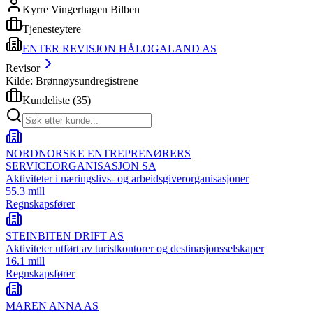
Kyrre Vingerhagen Bilben
Tjenesteytere
ENTER REVISJON HÅLOGALAND AS
Revisor
Kilde: Brønnøysundregistrene
Kundeliste
(
35
)
NORDNORSKE ENTREPRENØRERS
SERVICEORGANISASJON SA
Aktiviteter i næringslivs- og arbeidsgiverorganisasjoner
55.3 mill
Regnskapsfører
STEINBITEN DRIFT AS
Aktiviteter utført av turistkontorer og destinasjonsselskaper
16.1 mill
Regnskapsfører
MAREN ANNA AS