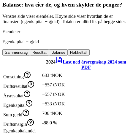
Balanse: hva eier de, og hvem skylder de penger?
Venstre side viser eiendeler. Høyre side viser hvordan de er
finansiert (egenkapital + gjeld). Totalen er alltid lik på begge sider.
Eiendeler
Egenkapital + gjeld
Sammendrag
Resultat
Balanse
Nøkkeltall
2024
Last ned årsregnskap
2024
som
PDF
633 tNOK
Omsetning
−557 tNOK
Driftsresultat
−557 tNOK
Årsresultat
−533 tNOK
Egenkapital
706 tNOK
Sum gjeld
-88,0 %
Driftsmargin
Egenkapitalandel