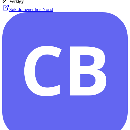
Verktøy
Søk domener hos Norid
CB