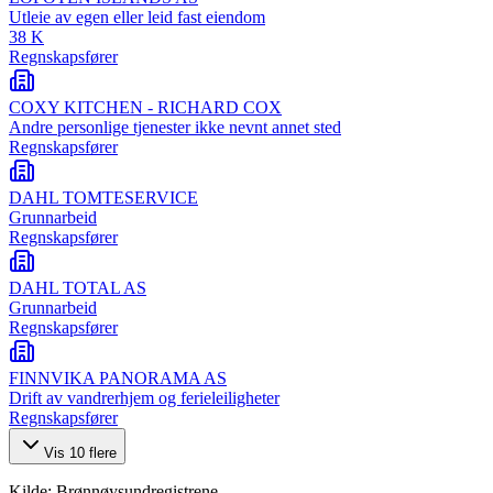
Utleie av egen eller leid fast eiendom
38 K
Regnskapsfører
COXY KITCHEN - RICHARD COX
Andre personlige tjenester ikke nevnt annet sted
Regnskapsfører
DAHL TOMTESERVICE
Grunnarbeid
Regnskapsfører
DAHL TOTAL AS
Grunnarbeid
Regnskapsfører
FINNVIKA PANORAMA AS
Drift av vandrerhjem og ferieleiligheter
Regnskapsfører
Vis
10
flere
Kilde: Brønnøysundregistrene