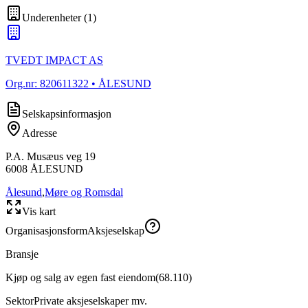
Underenheter
(
1
)
TVEDT IMPACT AS
Org.nr:
820611322
• ÅLESUND
Selskapsinformasjon
Adresse
P.A. Musæus veg 19
6008
ÅLESUND
Ålesund
,
Møre og Romsdal
Vis kart
Organisasjonsform
Aksjeselskap
Bransje
Kjøp og salg av egen fast eiendom
(
68.110
)
Sektor
Private aksjeselskaper mv.