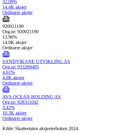
32.09
%
14.4K
aksjer
Ordinære aksjer
920021190
Org.nr:
920021190
13.96
%
14.0K
aksjer
Ordinære aksjer
SANDVIKANE UTVIKLING AS
Org.nr:
933269485
4.61
%
4.6K
aksjer
Ordinære aksjer
AVA OCEAN HOLDING AS
Org.nr:
828311042
3.42
%
10.3K
aksjer
Ordinære aksjer
Kilde: Skatteetaten aksjeeierboken 2024