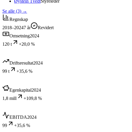
Øystein Tvedt
Styreleder
Se alle (3)
→
Regnskap
2018–2024
7
år
Revidert
Omsetning
2024
120 t
+20,0 %
Driftsresultat
2024
99 t
+35,6 %
Egenkapital
2024
1,8 mill
+109,8 %
EBITDA
2024
99
+35,6 %