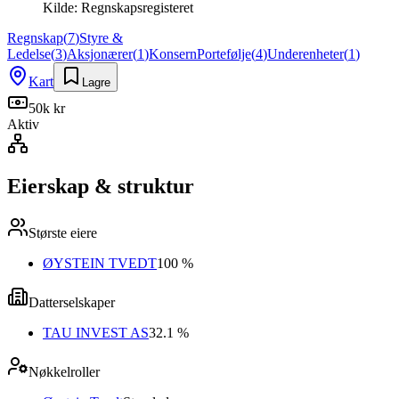
Kilde:
Regnskapsregisteret
Regnskap
(
7
)
Styre &
Ledelse
(
3
)
Aksjonærer
(
1
)
Konsern
Portefølje
(
4
)
Underenheter
(
1
)
Kart
Lagre
50k kr
Aktiv
Eierskap & struktur
Største eiere
ØYSTEIN TVEDT
100 %
Datterselskaper
TAU INVEST AS
32.1 %
Nøkkelroller