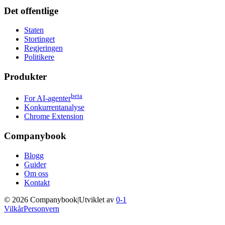
Det offentlige
Staten
Stortinget
Regjeringen
Politikere
Produkter
beta
For AI-agenter
Konkurrentanalyse
Chrome Extension
Companybook
Blogg
Guider
Om oss
Kontakt
©
2026
Companybook
|
Utviklet av
0-1
Vilkår
Personvern