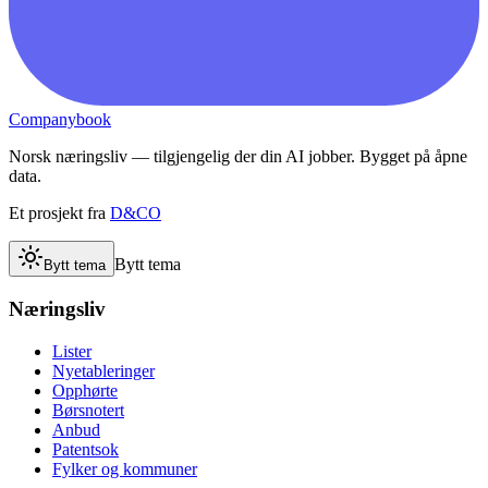
Companybook
Norsk næringsliv — tilgjengelig der din AI jobber. Bygget på åpne
data.
Et prosjekt fra
D&CO
Bytt tema
Bytt tema
Næringsliv
Lister
Nyetableringer
Opphørte
Børsnotert
Anbud
Patentsok
Fylker og kommuner