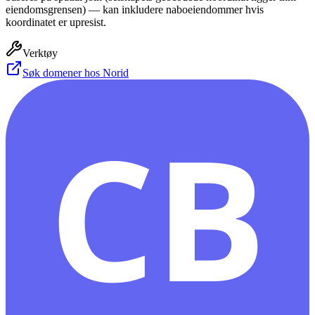
eiendomsgrensen) — kan inkludere naboeiendommer hvis
koordinatet er upresist.
Verktøy
Søk domener hos Norid
CB