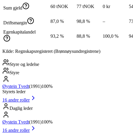
60 tNOK
77 tNOK
0 kr
5
Sum gjeld
87,0 %
98,8 %
–
7
Driftsmargin
Egenkapitalandel
93,2 %
88,8 %
100,0 %
9
Kilde: Regnskapsregisteret (Brønnøysundregistrene)
Styre og ledelse
Styre
Øystein Tvedt
(
1991
)
100%
Styrets leder
16
andre roller
Daglig leder
Øystein Tvedt
(
1991
)
100%
16
andre roller