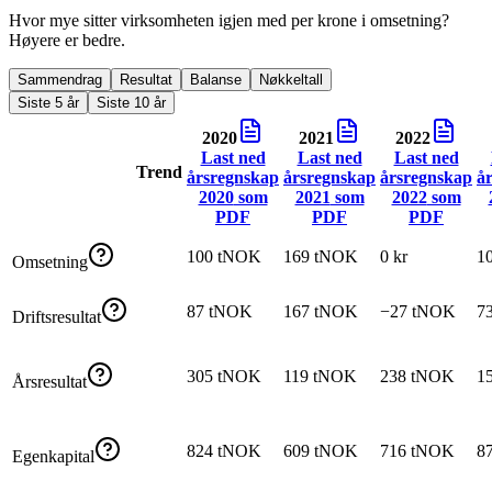
Hvor mye sitter virksomheten igjen med per krone i omsetning?
Høyere er bedre.
Sammendrag
Resultat
Balanse
Nøkkeltall
Siste 5 år
Siste 10 år
2020
2021
2022
Last ned
Last ned
Last ned
Trend
årsregnskap
årsregnskap
årsregnskap
å
2020
som
2021
som
2022
som
PDF
PDF
PDF
100 tNOK
169 tNOK
0 kr
1
Omsetning
87 tNOK
167 tNOK
−27 tNOK
7
Driftsresultat
305 tNOK
119 tNOK
238 tNOK
1
Årsresultat
824 tNOK
609 tNOK
716 tNOK
8
Egenkapital