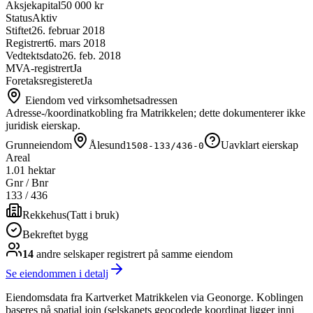
Aksjekapital
50 000 kr
Status
Aktiv
Stiftet
26. februar 2018
Registrert
6. mars 2018
Vedtektsdato
26. feb. 2018
MVA-registrert
Ja
Foretaksregisteret
Ja
Eiendom ved virksomhetsadressen
Adresse-/koordinatkobling fra Matrikkelen; dette dokumenterer ikke
juridisk eierskap.
Grunneiendom
Ålesund
Uavklart eierskap
1508-133/436-0
Areal
1.01 hektar
Gnr / Bnr
133
/
436
Rekkehus
(
Tatt i bruk
)
Bekreftet bygg
14
andre selskap
er
registrert på samme eiendom
Se eiendommen i detalj
Eiendomsdata fra Kartverket Matrikkelen via Geonorge. Koblingen
baseres på spatial join (selskapets geocodede koordinat ligger inni