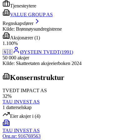
Tjenesteytere
VALUE GROUP AS
Regnskapsfører
Kilde: Brønnøysundregistrene
Aksjonærer
(
1
)
1
.
100
%
🇳🇴
ØYSTEIN TVEDT
(
1991
)
50 000
aksjer
Kilde: Skatteetaten aksjeeierboken 2024
Konsernstruktur
TVEDT IMPACT AS
32
%
TAU INVEST AS
1
datterselskap
Eier aksjer i
(
4
)
TAU INVEST AS
Org.nr:
916769563