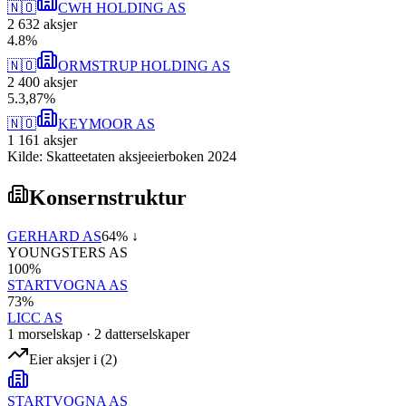
🇳🇴
CWH HOLDING AS
2 632
aksjer
4
.
8
%
🇳🇴
ORMSTRUP HOLDING AS
2 400
aksjer
5
.
3,87
%
🇳🇴
KEYMOOR AS
1 161
aksjer
Kilde: Skatteetaten aksjeeierboken 2024
Konsernstruktur
GERHARD AS
64
% ↓
YOUNGSTERS AS
100
%
STARTVOGNA AS
73
%
LICC AS
1
morselskap
·
2
datterselskap
er
Eier aksjer i
(
2
)
STARTVOGNA AS