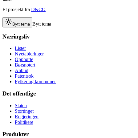
Et prosjekt fra
D&CO
Bytt tema
Bytt tema
Næringsliv
Lister
Nyetableringer
Opphørte
Børsnotert
Anbud
Patentsok
Fylker og kommuner
Det offentlige
Staten
Stortinget
Regjeringen
Politikere
Produkter