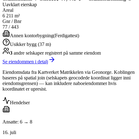
Uavklart eierskap
Areal
6 211 m²
Gnr / Bnr
77
/
443
Annen kontorbygning
(
Ferdigattest
)
Usikker bygg (37 m)
3
andre selskap
er
registrert på samme eiendom
Se eiendommen i detalj
Eiendomsdata fra Kartverket Matrikkelen via Geonorge. Koblingen
baseres på spatial join (selskapets geocodede koordinat ligger inni
eiendomsgrensen) — kan inkludere naboeiendommer hvis
koordinatet er upresist.
Hendelser
Ansatte: 6 → 8
16. juli