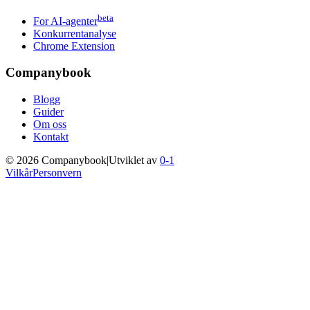
beta
For AI-agenter
Konkurrentanalyse
Chrome Extension
Companybook
Blogg
Guider
Om oss
Kontakt
©
2026
Companybook
|
Utviklet av
0-1
Vilkår
Personvern