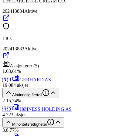
Licc LARGE ICE CREAM CO.
202413884
Aktive
LICC
202413883
Aktive
Aksjonærer
(
5
)
1
.
63,61
%
🇳🇴
GERHARD AS
19 084
aksjer
Alminnelig flertall
2
.
15,74
%
🇳🇴
HØINESS HOLDING AS
4 723
aksjer
Minoritetsrettigheter
3
.
8,77
%