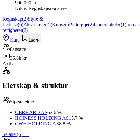
900 000 kr
Kilde:
Regnskapsregisteret
Regnskap
(
2
)
Styre &
Ledelse
(
6
)
Aksjonærer
(
5
)
Konsern
Portefølje
(
2
)
Underenheter
(
1
)
Immate
rettigheter
(
2
)
Kart
Lagre
8
ansatte
36,8k kr
Aktiv
Eierskap & struktur
Største eiere
GERHARD AS
63.6 %
HØINESS HOLDING AS
15.7 %
CWH HOLDING AS
8.8 %
Se alle (5)
→