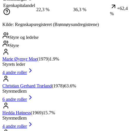
Egenkapitalandel
+62,4
22,3 %
36,3 %
%
Kilde: Regnskapsregisteret (Brønnøysundregistrene)
Styre og ledelse
Styre
Marie Øymyr Moe
(
1979
)
1.9%
Styrets leder
4
andre roller
Christian Gerhard Træland
(
1978
)
63.6%
Styremedlem
6
andre roller
Hedda Høiness
(
1969
)
15.7%
Styremedlem
4
andre roller