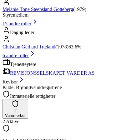
Melanie Tone Steensland Gotteberg
(
1979
)
Styremedlem
15
andre roller
Daglig leder
Christian Gerhard Træland
(
1978
)
63.6%
6
andre roller
Tjenesteytere
REVISJONSSELSKAPET VARDER AS
Revisor
Kilde: Brønnøysundregistrene
Immaterielle rettigheter
2
Varemerker
2
Aktive