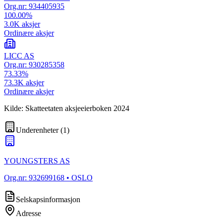
Org.nr:
934405935
100.00
%
3.0K
aksjer
Ordinære aksjer
LICC AS
Org.nr:
930285358
73.33
%
73.3K
aksjer
Ordinære aksjer
Kilde: Skatteetaten aksjeeierboken 2024
Underenheter
(
1
)
YOUNGSTERS AS
Org.nr:
932699168
• OSLO
Selskapsinformasjon
Adresse