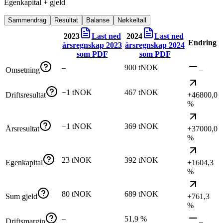
Egenkapital + gjeld
Sammendrag
Resultat
Balanse
Nøkkeltall
2023
Last ned
2024
Last ned
Endring
årsregnskap
2023
årsregnskap
2024
som PDF
som PDF
–
900 tNOK
Omsetning
–
−1 tNOK
467 tNOK
Driftsresultat
+46800,0
%
−1 tNOK
369 tNOK
Årsresultat
+37000,0
%
23 tNOK
392 tNOK
Egenkapital
+1604,3
%
80 tNOK
689 tNOK
Sum gjeld
+761,3
%
–
51,9 %
Driftsmargin
–