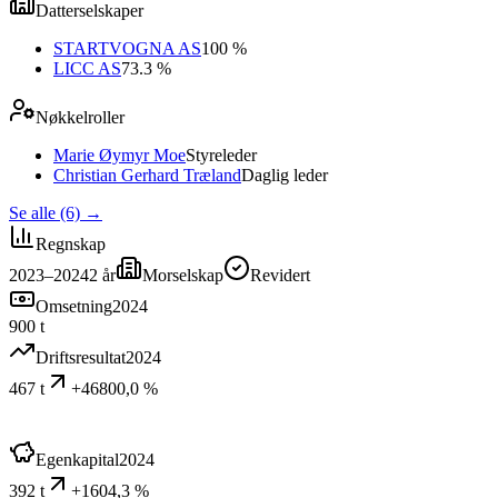
Datterselskaper
STARTVOGNA AS
100 %
LICC AS
73.3 %
Nøkkelroller
Marie Øymyr Moe
Styreleder
Christian Gerhard Træland
Daglig leder
Se alle (6)
→
Regnskap
2023–2024
2
år
Morselskap
Revidert
Omsetning
2024
900 t
Driftsresultat
2024
467 t
+46800,0 %
Egenkapital
2024
392 t
+1604,3 %