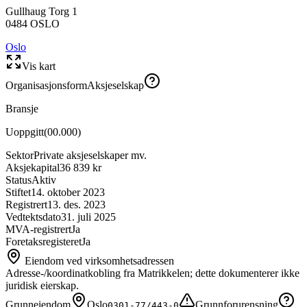
Gullhaug Torg 1
0484
OSLO
Oslo
Vis kart
Organisasjonsform
Aksjeselskap
Bransje
Uoppgitt
(
00.000
)
Sektor
Private aksjeselskaper mv.
Aksjekapital
36 839 kr
Status
Aktiv
Stiftet
14. oktober 2023
Registrert
13. des. 2023
Vedtektsdato
31. juli 2025
MVA-registrert
Ja
Foretaksregisteret
Ja
Eiendom ved virksomhetsadressen
Adresse-/koordinatkobling fra Matrikkelen; dette dokumenterer ikke
juridisk eierskap.
Grunneiendom
Oslo
Grunnforurensning
0301-77/443-0