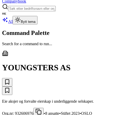
Companybook
⌘
K
AI
Bytt tema
Command Palette
Search for a command to run...
YOUNGSTERS AS
Eie aksjer og forvalte eierskap i underliggende selskaper.
Org.nr:
932606976
•
8
ansatte
•
Stiftet
2023
•
OSLO