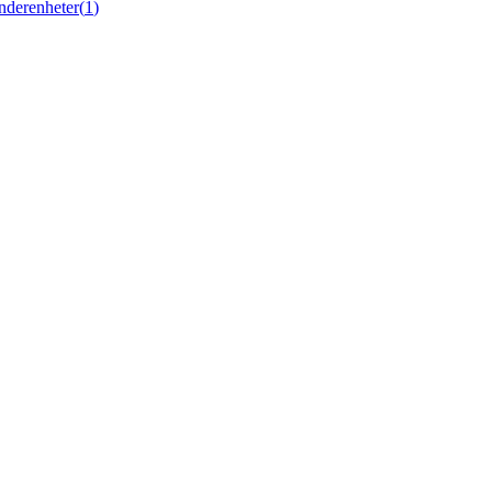
nderenheter
(
1
)