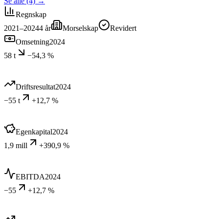
Se alle (4)
→
Regnskap
2021–2024
4
år
Morselskap
Revidert
Omsetning
2024
58 t
−54,3 %
Driftsresultat
2024
−55 t
+12,7 %
Egenkapital
2024
1,9 mill
+390,9 %
EBITDA
2024
−55
+12,7 %