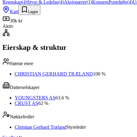
Regnskap
(
4
)
Styre & Ledelse
(
4
)
Aksjonærer
(
1
)
Konsern
Portefølje
(
4
)
U
Kart
Lagre
30k kr
Aktiv
Eierskap & struktur
Største eiere
CHRISTIAN GERHARD TRÆLAND
100 %
Datterselskaper
YOUNGSTERS AS
63.6 %
CRUST AS
62 %
Nøkkelroller
Christian Gerhard Træland
Styreleder