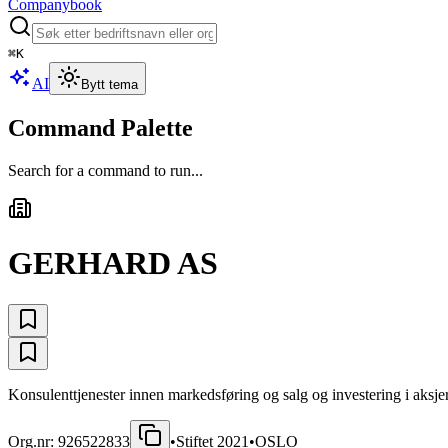
Companybook
⌘
K
AI
Bytt tema
Command Palette
Search for a command to run...
GERHARD AS
Konsulenttjenester innen markedsføring og salg og investering i aksjer
Org.nr:
926522833
•
Stiftet
2021
•
OSLO