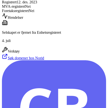
Registrert
12. des. 2023
MVA-registrert
Nei
Foretaksregisteret
Nei
Hendelser
Selskapet er fjernet fra Enhetsregisteret
4. juli
Verktøy
Søk domener hos Norid
CB