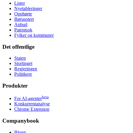
Lister
Nyetableringer
Opphørte
Børsnotert
Anbud
Patentsok
Fylker og kommuner
Det offentlige
Staten
Stortinget
Regjeringen
Politikere
Produkter
beta
For AI-agenter
Konkurrentanalyse
Chrome Extension
Companybook
Blogg