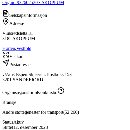
Org.nr:
932602520
• SKOPPUM
Selskapsinformasjon
Adresse
Viulsrødsletta 31
3185
SKOPPUM
Horten
,
Vestfold
Vis kart
Postadresse
v/Adv. Espen Skjerven, Postboks 158
3201
SANDEFJORD
Organisasjonsform
Konkursbo
Bransje
Andre støttetjenester for transport
(
52.260
)
Status
Aktiv
Stiftet
12. desember 2023