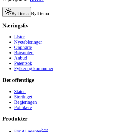
Bytt tema
Bytt tema
Næringsliv
Lister
Nyetableringer
Opphørte
Børsnotert
Anbud
Patentsok
Fylker og kommuner
Det offentlige
Staten
Stortinget
Regjeringen
Politikere
Produkter
beta
For AI-agenter