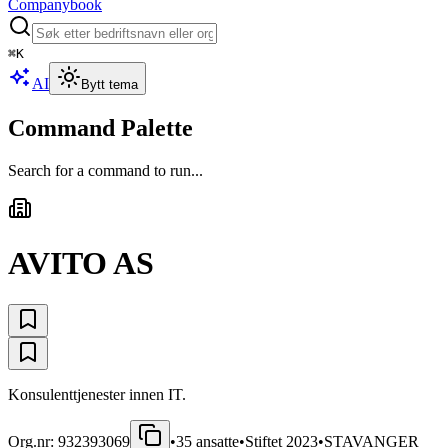
Companybook
⌘
K
AI
Bytt tema
Command Palette
Search for a command to run...
AVITO AS
Konsulenttjenester innen IT.
Org.nr:
932393069
•
35
ansatte
•
Stiftet
2023
•
STAVANGER