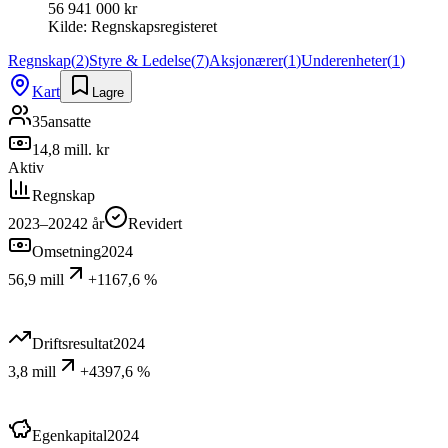
56 941 000 kr
Kilde:
Regnskapsregisteret
Regnskap
(
2
)
Styre & Ledelse
(
7
)
Aksjonærer
(
1
)
Underenheter
(
1
)
Kart
Lagre
35
ansatte
14,8 mill. kr
Aktiv
Regnskap
2023–2024
2
år
Revidert
Omsetning
2024
56,9 mill
+1167,6 %
Driftsresultat
2024
3,8 mill
+4397,6 %
Egenkapital
2024