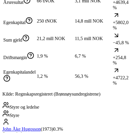
66 tNOK
3,1 mill NOK
Årsresultat
+4639,4
%
250 tNOK
14,8 mill NOK
Egenkapital
+5802,0
%
21,2 mill NOK
11,5 mill NOK
Sum gjeld
−45,8 %
1,9 %
6,7 %
Driftsmargin
+254,8
%
Egenkapitalandel
1,2 %
56,3 %
+4722,2
%
Kilde: Regnskapsregisteret (Brønnøysundregistrene)
Styre og ledelse
Styre
John Åke Hugosson
(
1973
)
0.3%