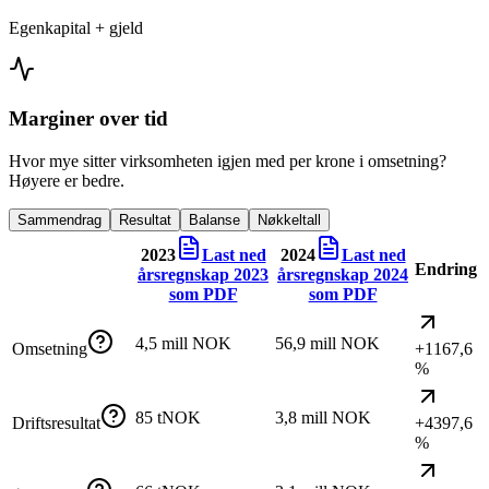
Egenkapital + gjeld
Marginer over tid
Hvor mye sitter virksomheten igjen med per krone i omsetning?
Høyere er bedre.
Sammendrag
Resultat
Balanse
Nøkkeltall
2023
Last ned
2024
Last ned
Endring
årsregnskap
2023
årsregnskap
2024
som PDF
som PDF
4,5 mill NOK
56,9 mill NOK
Omsetning
+1167,6
%
85 tNOK
3,8 mill NOK
Driftsresultat
+4397,6
%