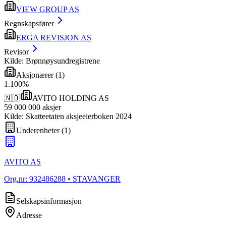
VIEW GROUP AS
Regnskapsfører
ERGA REVISJON AS
Revisor
Kilde: Brønnøysundregistrene
Aksjonærer
(
1
)
1
.
100
%
🇳🇴
AVITO HOLDING AS
59 000 000
aksjer
Kilde: Skatteetaten aksjeeierboken 2024
Underenheter
(
1
)
AVITO AS
Org.nr:
932486288
• STAVANGER
Selskapsinformasjon
Adresse