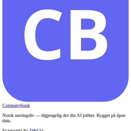
CB
Companybook
Norsk næringsliv — tilgjengelig der din AI jobber. Bygget på åpne
data.
Et prosjekt fra
D&CO