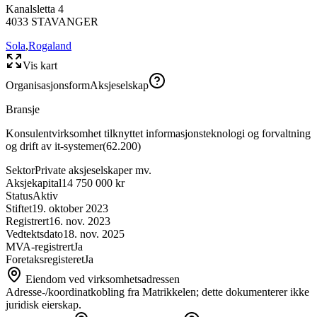
Kanalsletta 4
4033
STAVANGER
Sola
,
Rogaland
Vis kart
Organisasjonsform
Aksjeselskap
Bransje
Konsulentvirksomhet tilknyttet informasjonsteknologi og forvaltning
og drift av it-systemer
(
62.200
)
Sektor
Private aksjeselskaper mv.
Aksjekapital
14 750 000 kr
Status
Aktiv
Stiftet
19. oktober 2023
Registrert
16. nov. 2023
Vedtektsdato
18. nov. 2025
MVA-registrert
Ja
Foretaksregisteret
Ja
Eiendom ved virksomhetsadressen
Adresse-/koordinatkobling fra Matrikkelen; dette dokumenterer ikke
juridisk eierskap.