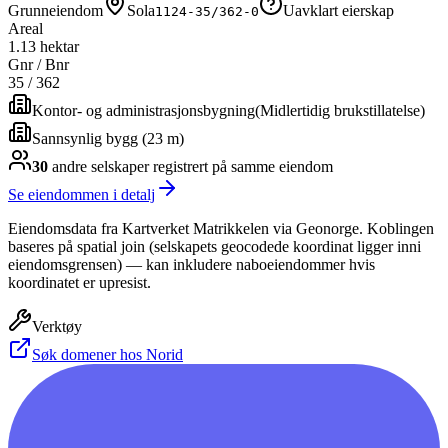
Grunneiendom
Sola
Uavklart eierskap
1124-35/362-0
Areal
1.13 hektar
Gnr / Bnr
35
/
362
Kontor- og administrasjonsbygning
(
Midlertidig brukstillatelse
)
Sannsynlig bygg (23 m)
30
andre selskap
er
registrert på samme eiendom
Se eiendommen i detalj
Eiendomsdata fra Kartverket Matrikkelen via Geonorge. Koblingen
baseres på spatial join (selskapets geocodede koordinat ligger inni
eiendomsgrensen) — kan inkludere naboeiendommer hvis
koordinatet er upresist.
Verktøy
Søk domener hos Norid