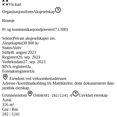
Vis kart
Organisasjonsform
Aksjeselskap
Bransje
Pr og kommunikasjonstjenester
(
73.300
)
Sektor
Private aksjeselskaper mv.
Aksjekapital
30 000 kr
Status
Aktiv
Stiftet
8. august 2023
Registrert
20. sep. 2023
Vedtektsdato
27. sep. 2023
MVA-registrert
Ja
Foretaksregisteret
Ja
Eiendom ved virksomhetsadressen
Adresse-/koordinatkobling fra Matrikkelen; dette dokumenterer ikke
juridisk eierskap.
Grunneiendom
Oslo
Uavklart eierskap
0301-182/1241-0
Areal
316 m²
Gnr / Bnr
182
/
1241