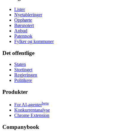
Lister
Nyetableringer
Opphørte
Børsnotert
Anbud
Patentsok
Fylker og kommuner
Det offentlige
Staten
Stortinget
Regjeringen
Politikere
Produkter
beta
For AI-agenter
Konkurrentanalyse
Chrome Extension
Companybook