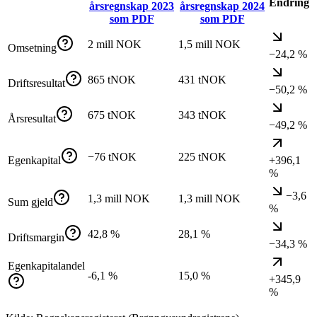
Endring
årsregnskap
2023
årsregnskap
2024
som PDF
som PDF
2 mill NOK
1,5 mill NOK
Omsetning
−24,2 %
865 tNOK
431 tNOK
Driftsresultat
−50,2 %
675 tNOK
343 tNOK
Årsresultat
−49,2 %
−76 tNOK
225 tNOK
Egenkapital
+396,1
%
−3,6
1,3 mill NOK
1,3 mill NOK
Sum gjeld
%
42,8 %
28,1 %
Driftsmargin
−34,3 %
Egenkapitalandel
-6,1 %
15,0 %
+345,9
%