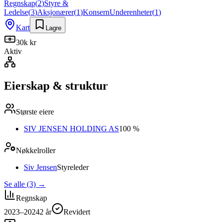
Regnskap
(
2
)
Styre &
Ledelse
(
3
)
Aksjonærer
(
1
)
Konsern
Underenheter
(
1
)
Kart
Lagre
30k kr
Aktiv
Eierskap & struktur
Største eiere
SIV JENSEN HOLDING AS
100 %
Nøkkelroller
Siv Jensen
Styreleder
Se alle (3)
→
Regnskap
2023–2024
2
år
Revidert