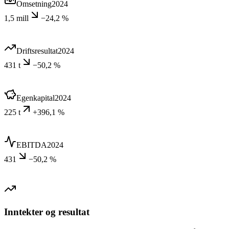
Omsetning
2024
1,5 mill
−24,2 %
Driftsresultat
2024
431 t
−50,2 %
Egenkapital
2024
225 t
+396,1 %
EBITDA
2024
431
−50,2 %
Inntekter og resultat