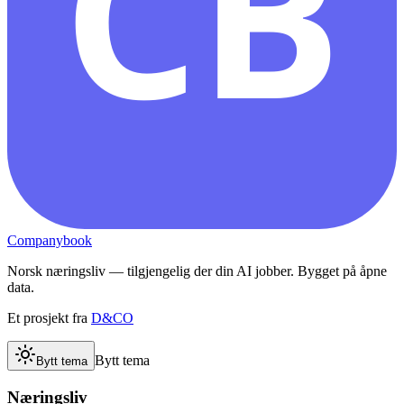
CB
Companybook
Norsk næringsliv — tilgjengelig der din AI jobber. Bygget på åpne
data.
Et prosjekt fra
D&CO
Bytt tema
Bytt tema
Næringsliv