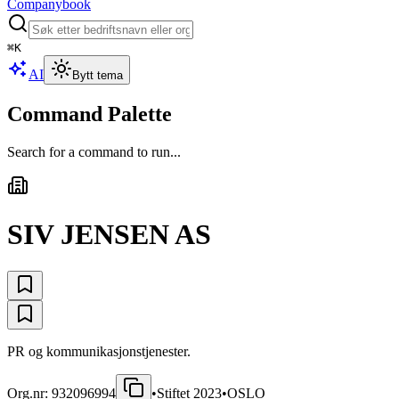
Companybook
⌘
K
AI
Bytt tema
Command Palette
Search for a command to run...
SIV JENSEN AS
PR og kommunikasjonstjenester.
Org.nr:
932096994
•
Stiftet
2023
•
OSLO