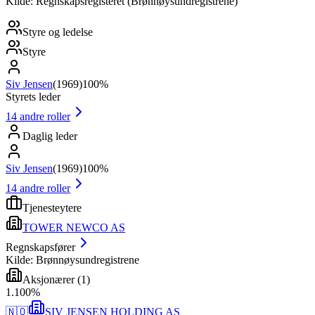
Kilde: Regnskapsregisteret (Brønnøysundregistrene)
Styre og ledelse
Styre
Siv Jensen
(
1969
)
100%
Styrets leder
14
andre roller
Daglig leder
Siv Jensen
(
1969
)
100%
14
andre roller
Tjenesteytere
TOWER NEWCO AS
Regnskapsfører
Kilde: Brønnøysundregistrene
Aksjonærer
(
1
)
1
.
100
%
🇳🇴
SIV JENSEN HOLDING AS