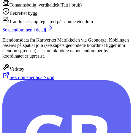
Tomannsbolig, vertikaldelt
(
Tatt i bruk
)
Bekreftet bygg
1
andre selskap
registrert på samme eiendom
Se eiendommen i detalj
Eiendomsdata fra Kartverket Matrikkelen via Geonorge. Koblingen
baseres på spatial join (selskapets geocodede koordinat ligger inni
eiendomsgrensen) — kan inkludere naboeiendommer hvis
koordinatet er upresist.
Verktøy
Søk domener hos Norid