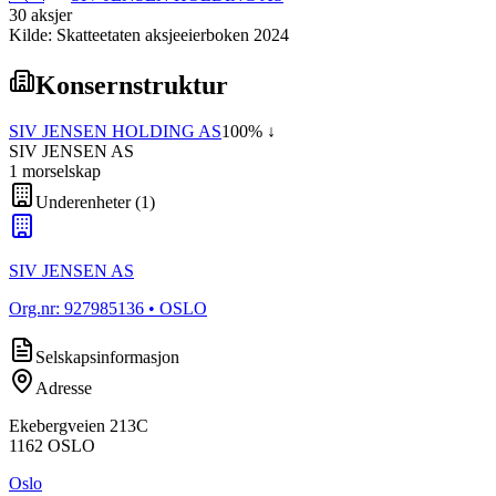
30
aksjer
Kilde: Skatteetaten aksjeeierboken 2024
Konsernstruktur
SIV JENSEN HOLDING AS
100
% ↓
SIV JENSEN AS
1
morselskap
Underenheter
(
1
)
SIV JENSEN AS
Org.nr:
927985136
• OSLO
Selskapsinformasjon
Adresse
Ekebergveien 213C
1162
OSLO
Oslo