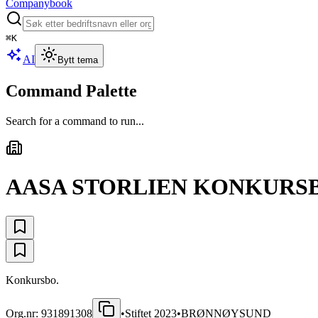
Companybook
⌘
K
AI
Bytt tema
Command Palette
Search for a command to run...
AASA STORLIEN KONKURS
Konkursbo.
Org.nr:
931891308
•
Stiftet
2023
•
BRØNNØYSUND