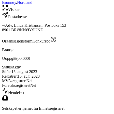
Brønnøy
,
Nordland
Vis kart
Postadresse
v/Adv. Linda Kristiansen, Postboks 153
8901
BRØNNØYSUND
Organisasjonsform
Konkursbo
Bransje
Uoppgitt
(
00.000
)
Status
Aktiv
Stiftet
15. august 2023
Registrert
15. aug. 2023
MVA-registrert
Nei
Foretaksregisteret
Nei
Hendelser
Selskapet er fjernet fra Enhetsregisteret