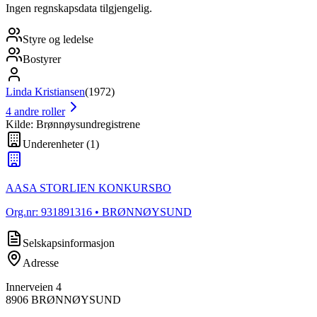
Ingen regnskapsdata tilgjengelig.
Styre og ledelse
Bostyrer
Linda Kristiansen
(
1972
)
4
andre roller
Kilde: Brønnøysundregistrene
Underenheter
(
1
)
AASA STORLIEN KONKURSBO
Org.nr:
931891316
• BRØNNØYSUND
Selskapsinformasjon
Adresse
Innerveien 4
8906
BRØNNØYSUND