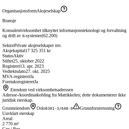
Organisasjonsform
Aksjeselskap
Bransje
Konsulentvirksomhet tilknyttet informasjonsteknologi og forvaltning
og drift av it-systemer
(
62.200
)
Sektor
Private aksjeselskaper mv.
Aksjekapital
17 325 351 kr
Status
Aktiv
Stiftet
25. oktober 2022
Registrert
13. apr. 2023
Vedtektsdato
27. okt. 2025
MVA-registrert
Ja
Foretaksregisteret
Ja
Eiendom ved virksomhetsadressen
Adresse-/koordinatkobling fra Matrikkelen; dette dokumenterer ikke
juridisk eierskap.
Grunneiendom
Oslo
Grunnforurensning
0301-3/648-0
Uavklart eierskap
Areal
2 770 m²
Gnr / Bnr