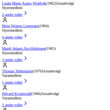
Linda Marie Aanes Woldvik
(
1962
)
Ansattvalgt
Styremedlem
2
andre roller
Maja Worren Legernæs
(
1994
)
Styremedlem
4
andre roller
Martti Juhani Ala-Härkönen
(
1965
)
Styremedlem
3
andre roller
Thomas Slettemoen
(
1970
)
Ansattvalgt
Varamedlem
1
andre roller
Håvard Kvamvold
(
1966
)
Ansattvalgt
Varamedlem
2
andre roller