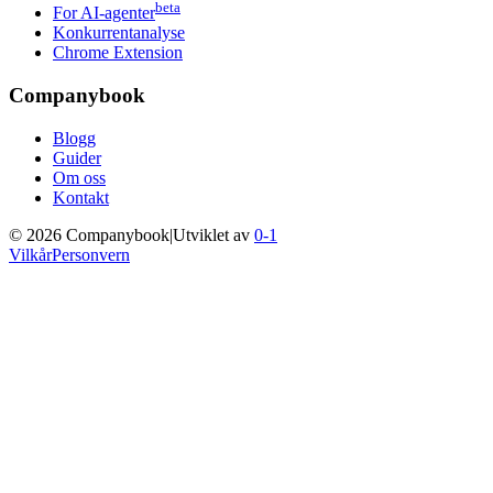
beta
For AI-agenter
Konkurrentanalyse
Chrome Extension
Companybook
Blogg
Guider
Om oss
Kontakt
©
2026
Companybook
|
Utviklet av
0-1
Vilkår
Personvern