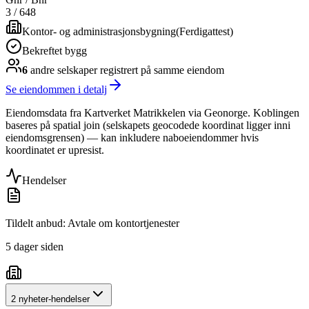
3
/
648
Kontor- og administrasjonsbygning
(
Ferdigattest
)
Bekreftet bygg
6
andre selskap
er
registrert på samme eiendom
Se eiendommen i detalj
Eiendomsdata fra Kartverket Matrikkelen via Geonorge. Koblingen
baseres på spatial join (selskapets geocodede koordinat ligger inni
eiendomsgrensen) — kan inkludere naboeiendommer hvis
koordinatet er upresist.
Hendelser
Tildelt anbud: Avtale om kontortjenester
5 dager siden
2 nyheter-hendelser