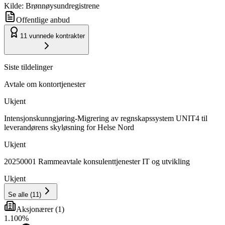
Kilde: Brønnøysundregistrene
Offentlige anbud
11
vunnede kontrakter
Siste tildelinger
Avtale om kontortjenester
Ukjent
Intensjonskunngjøring-Migrering av regnskapssystem UNIT4 til
leverandørens skyløsning for Helse Nord
Ukjent
20250001 Rammeavtale konsulenttjenester IT og utvikling
Ukjent
Se alle
(
11
)
Aksjonærer
(
1
)
1
.
100
%