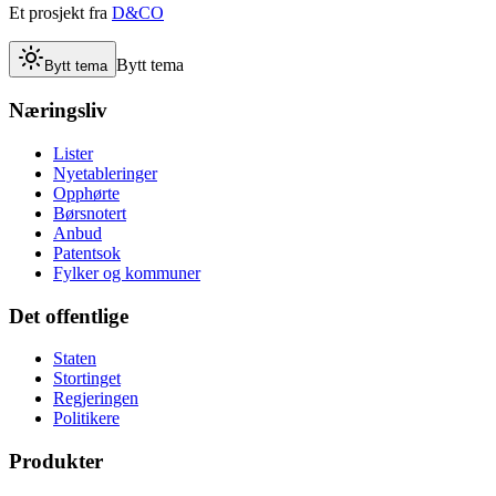
Et prosjekt fra
D&CO
Bytt tema
Bytt tema
Næringsliv
Lister
Nyetableringer
Opphørte
Børsnotert
Anbud
Patentsok
Fylker og kommuner
Det offentlige
Staten
Stortinget
Regjeringen
Politikere
Produkter