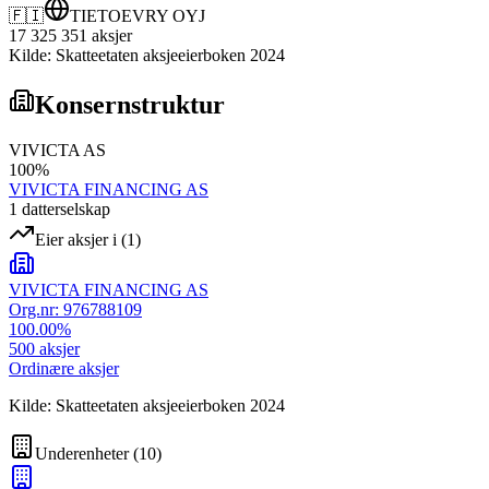
🇫🇮
TIETOEVRY OYJ
17 325 351
aksjer
Kilde: Skatteetaten aksjeeierboken 2024
Konsernstruktur
VIVICTA AS
100
%
VIVICTA FINANCING AS
1
datterselskap
Eier aksjer i
(
1
)
VIVICTA FINANCING AS
Org.nr:
976788109
100.00
%
500
aksjer
Ordinære aksjer
Kilde: Skatteetaten aksjeeierboken 2024
Underenheter
(
10
)