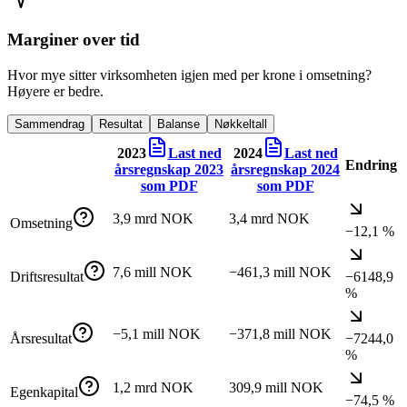
Marginer over tid
Hvor mye sitter virksomheten igjen med per krone i omsetning?
Høyere er bedre.
Sammendrag
Resultat
Balanse
Nøkkeltall
2023
Last ned
2024
Last ned
Endring
årsregnskap
2023
årsregnskap
2024
som PDF
som PDF
3,9 mrd NOK
3,4 mrd NOK
Omsetning
−12,1 %
7,6 mill NOK
−461,3 mill NOK
Driftsresultat
−6148,9
%
−5,1 mill NOK
−371,8 mill NOK
Årsresultat
−7244,0
%
1,2 mrd NOK
309,9 mill NOK
Egenkapital
−74,5 %