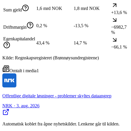
1,6 mrd NOK
1,8 mrd NOK
Sum gjeld
+13,6 %
0,2 %
-13,5 %
Driftsmargin
−6982,7
%
Egenkapitalandel
43,4 %
14,7 %
−66,1 %
Kilde: Regnskapsregisteret (Brønnøysundregistrene)
Omtalt i media
1
Offentlige digitale løsninger - problemer skyltes dataangrep
NRK
· 3. aug. 2026
Automatisk koblet fra åpne nyhetskilder. Lenkene går til kilden.