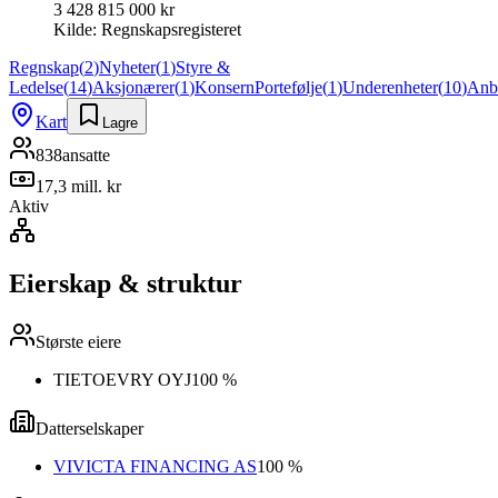
3 428 815 000 kr
Kilde:
Regnskapsregisteret
Regnskap
(
2
)
Nyheter
(
1
)
Styre &
Ledelse
(
14
)
Aksjonærer
(
1
)
Konsern
Portefølje
(
1
)
Underenheter
(
10
)
Anb
Kart
Lagre
838
ansatte
17,3 mill. kr
Aktiv
Eierskap & struktur
Største eiere
TIETOEVRY OYJ
100 %
Datterselskaper
VIVICTA FINANCING AS
100 %