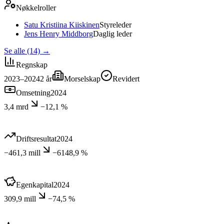
Nøkkelroller
Satu Kristiina Kiiskinen
Styreleder
Jens Henry Middborg
Daglig leder
Se alle (14)
→
Regnskap
2023–2024
2
år
Morselskap
Revidert
Omsetning
2024
3,4 mrd
−12,1 %
Driftsresultat
2024
−461,3 mill
−6148,9 %
Egenkapital
2024
309,9 mill
−74,5 %