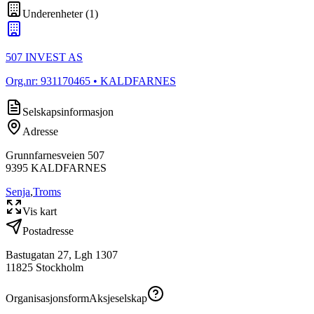
Underenheter
(
1
)
507 INVEST AS
Org.nr:
931170465
• KALDFARNES
Selskapsinformasjon
Adresse
Grunnfarnesveien 507
9395
KALDFARNES
Senja
,
Troms
Vis kart
Postadresse
Bastugatan 27, Lgh 1307
11825 Stockholm
Organisasjonsform
Aksjeselskap