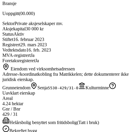
Bransje
Uoppgitt
(
00.000
)
Sektor
Private aksjeselskaper mv.
Aksjekapital
30 000 kr
Status
Aktiv
Stiftet
16. februar 2023
Registrert
29. mars 2023
Vedtektsdato
16. feb. 2023
MVA-registrert
Ja
Foretaksregisteret
Ja
Eiendom ved virksomhetsadressen
Adresse-/koordinatkobling fra Matrikkelen; dette dokumenterer ikke
juridisk eierskap.
Grunneiendom
Senja
Kulturminne
5530-429/31-0
Uavklart eierskap
Areal
4.24 hektar
Gnr / Bnr
429
/
31
Helårsbolig benyttet som fritidsbolig
(
Tatt i bruk
)
Bekreftet bygg