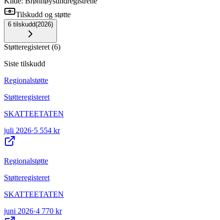
Kilde: Brønnøysundregistrene
Tilskudd og støtte
6
tilskudd
(
2026
)
Støtteregisteret
(
6
)
Siste tilskudd
Regionalstøtte
Støtteregisteret
SKATTEETATEN
juli 2026
·
5 554 kr
Regionalstøtte
Støtteregisteret
SKATTEETATEN
juni 2026
·
4 770 kr