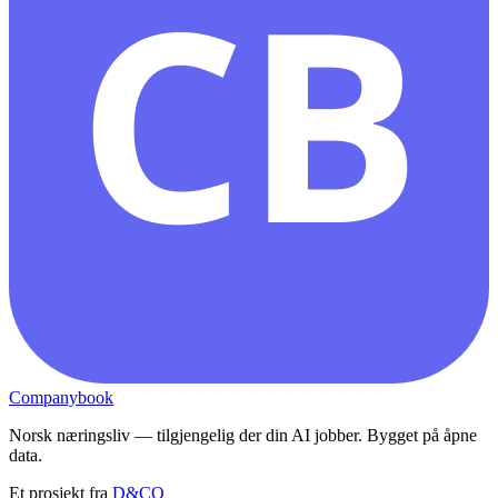
CB
Companybook
Norsk næringsliv — tilgjengelig der din AI jobber. Bygget på åpne
data.
Et prosjekt fra
D&CO