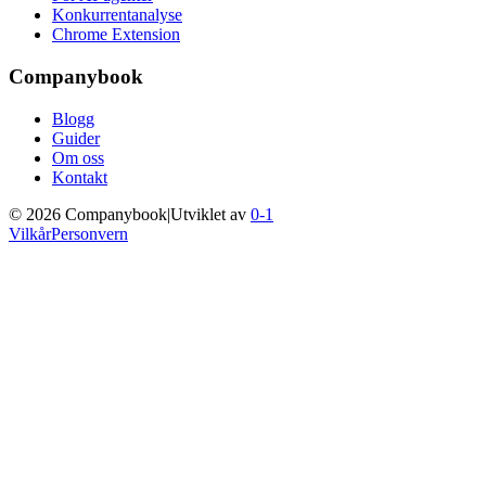
Konkurrentanalyse
Chrome Extension
Companybook
Blogg
Guider
Om oss
Kontakt
©
2026
Companybook
|
Utviklet av
0-1
Vilkår
Personvern