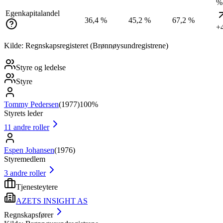
%
Egenkapitalandel
36,4 %
45,2 %
67,2 %
+
Kilde: Regnskapsregisteret (Brønnøysundregistrene)
Styre og ledelse
Styre
Tommy Pedersen
(
1977
)
100%
Styrets leder
11
andre roller
Espen Johansen
(
1976
)
Styremedlem
3
andre roller
Tjenesteytere
AZETS INSIGHT AS
Regnskapsfører