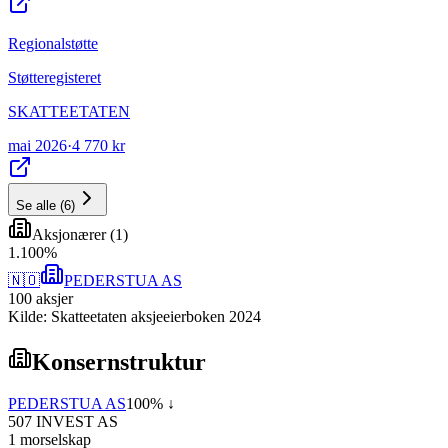
Regionalstøtte
Støtteregisteret
SKATTEETATEN
mai 2026
·
4 770 kr
Se alle
(
6
)
Aksjonærer
(
1
)
1
.
100
%
🇳🇴
PEDERSTUA AS
100
aksjer
Kilde: Skatteetaten aksjeeierboken 2024
Konsernstruktur
PEDERSTUA AS
100
% ↓
507 INVEST AS
1
morselskap