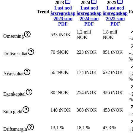
2023
2024
2025
Last ned
Last ned
Last ned
Trend
E
årsregnskap
årsregnskap
årsregnskap
2023
som
2024
som
2025
som
PDF
PDF
PDF
1,2 mill
1,8 mill
533 tNOK
Omsetning
NOK
NOK
+
70 tNOK
223 tNOK
851 tNOK
Driftsresultat
+
%
56 tNOK
174 tNOK
672 tNOK
Årsresultat
+
%
80 tNOK
254 tNOK
926 tNOK
Egenkapital
+
%
140 tNOK
308 tNOK
453 tNOK
Sum gjeld
+
13,1 %
18,1 %
47,3 %
Driftsmargin
+