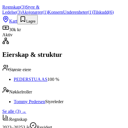
Regnskap
(
3
)
Styre &
Ledelse
(
3
)
Aksjonærer
(
1
)
Konsern
Underenheter
(
1
)
Tilskudd
(
6
)
Kart
Lagre
30k kr
Aktiv
Eierskap & struktur
Største eiere
PEDERSTUA AS
100 %
Nøkkelroller
Tommy Pedersen
Styreleder
Se alle (3)
→
Regnskap
2023–2025
3
år
Revidert