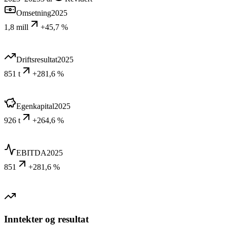
Omsetning
2025
1,8 mill
+45,7 %
Driftsresultat
2025
851 t
+281,6 %
Egenkapital
2025
926 t
+264,6 %
EBITDA
2025
851
+281,6 %
Inntekter og resultat