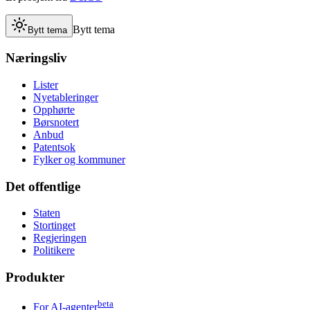
Bytt tema
Bytt tema
Næringsliv
Lister
Nyetableringer
Opphørte
Børsnotert
Anbud
Patentsok
Fylker og kommuner
Det offentlige
Staten
Stortinget
Regjeringen
Politikere
Produkter
beta
For AI-agenter