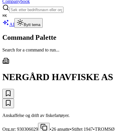
Companybook
⌘
K
AI
Bytt tema
Command Palette
Search for a command to run...
NERGÅRD HAVFISKE AS
Anskaffelse og drift av fiskefartøyer.
Org.nr:
930306029
•
26
ansatte
•
Stiftet
1947
•
TROMSØ