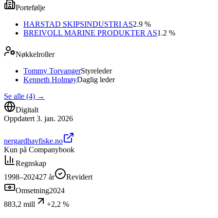
Portefølje
HARSTAD SKIPSINDUSTRI AS
2.9 %
BREIVOLL MARINE PRODUKTER AS
1.2 %
Nøkkelroller
Tommy Torvanger
Styreleder
Kenneth Holmøy
Daglig leder
Se alle (4)
→
Digitalt
Oppdatert
3. jan. 2026
nergardhavfiske.no
Kun på Companybook
Regnskap
1998–2024
27
år
Revidert
Omsetning
2024
883,2 mill
+2,2 %