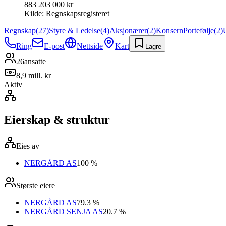
883 203 000 kr
Kilde:
Regnskapsregisteret
Regnskap
(
27
)
Styre & Ledelse
(
4
)
Aksjonærer
(
2
)
Konsern
Portefølje
(
2
)
Ring
E-post
Nettside
Kart
Lagre
26
ansatte
8,9 mill. kr
Aktiv
Eierskap & struktur
Eies av
NERGÅRD AS
100 %
Største eiere
NERGÅRD AS
79.3 %
NERGÅRD SENJA AS
20.7 %