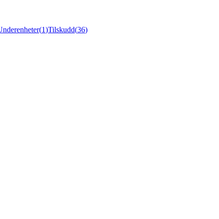
Underenheter
(
1
)
Tilskudd
(
36
)