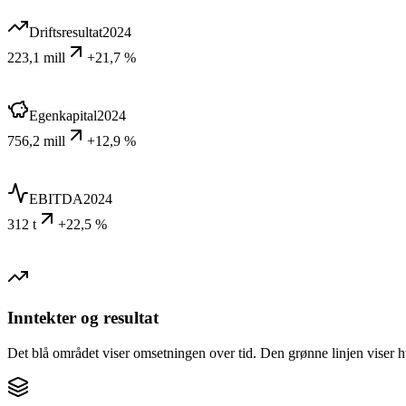
Driftsresultat
2024
223,1 mill
+21,7 %
Egenkapital
2024
756,2 mill
+12,9 %
EBITDA
2024
312 t
+22,5 %
Inntekter og resultat
Det blå området viser omsetningen over tid. Den grønne linjen viser h