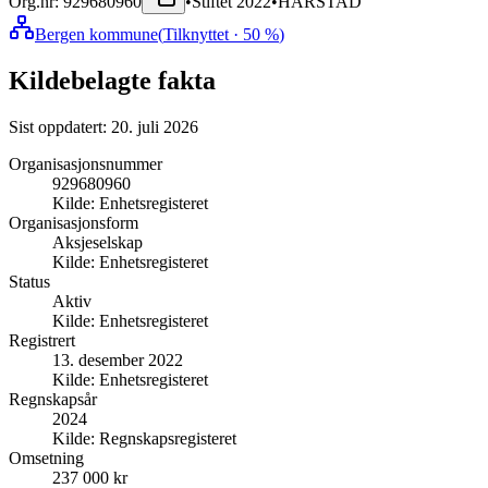
Org.nr:
929680960
•
Stiftet
2022
•
HARSTAD
Bergen kommune
(
Tilknyttet
· 50 %
)
Kildebelagte fakta
Sist oppdatert:
20. juli 2026
Organisasjonsnummer
929680960
Kilde:
Enhetsregisteret
Organisasjonsform
Aksjeselskap
Kilde:
Enhetsregisteret
Status
Aktiv
Kilde:
Enhetsregisteret
Registrert
13. desember 2022
Kilde:
Enhetsregisteret
Regnskapsår
2024
Kilde:
Regnskapsregisteret
Omsetning
237 000 kr