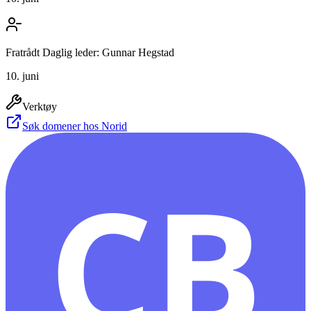
Fratrådt Daglig leder: Gunnar Hegstad
10. juni
Verktøy
Søk domener hos Norid
CB