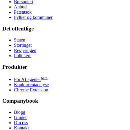
Børsnotert
Anbud
Patentsok
Fylker og kommuner
Det offentlige
Staten
Stortinget
Regjeringen
Politikere
Produkter
beta
For AI-agenter
Konkurrentanalyse
Chrome Extension
Companybook
Blogg
Guider
Om oss
Kontakt