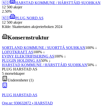
🇳🇴
HARSTAD KOMMUNE / HÁRSTTÁID SUOHKAN
12 500
aksjer
2
.
50
%
🇳🇴
PLUG NORD AS
12 500
aksjer
Kilde: Skatteetaten aksjeeierboken 2024
Konsernstruktur
SORTLAND KOMMUNE / SUORTTÁ SOUHKAN
100
% ↓
LOFOTKRAFT AS
100
% ↓
EVINY ELEKTRIFISERING AS
100
% ↓
PLUGIN HOLDING AS
50
% ↓
HARSTAD KOMMUNE / HÁRSTTÁID SUOHKAN
50
% ↓
PLUG HARSTAD AS
5
morselskap
er
Underenheter
(
1
)
PLUG HARSTAD AS
Org.nr:
930632872
• HARSTAD