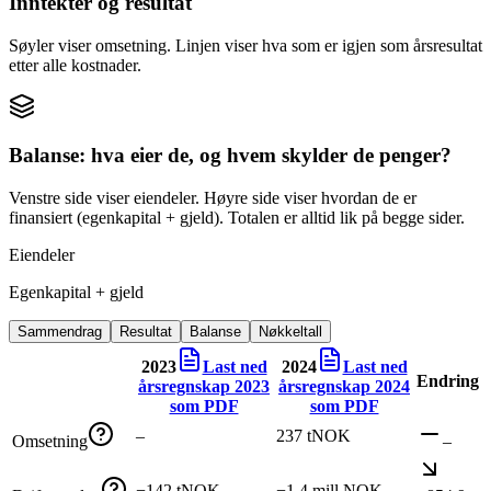
Inntekter og resultat
Søyler viser omsetning. Linjen viser hva som er igjen som årsresultat
etter alle kostnader.
Balanse: hva eier de, og hvem skylder de penger?
Venstre side viser eiendeler. Høyre side viser hvordan de er
finansiert (egenkapital + gjeld). Totalen er alltid lik på begge sider.
Eiendeler
Egenkapital + gjeld
Sammendrag
Resultat
Balanse
Nøkkeltall
2023
Last ned
2024
Last ned
Endring
årsregnskap
2023
årsregnskap
2024
som PDF
som PDF
–
237 tNOK
Omsetning
–
−142 tNOK
−1,4 mill NOK