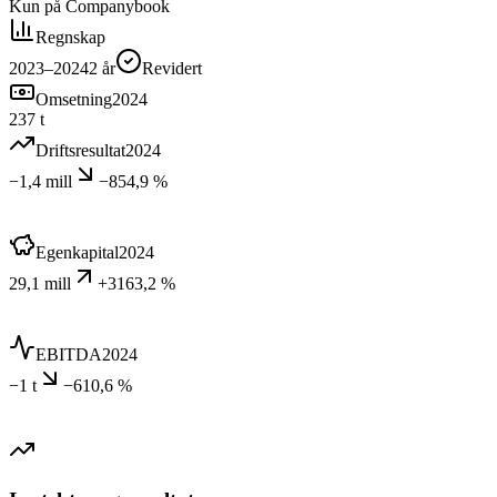
Kun på Companybook
Regnskap
2023–2024
2
år
Revidert
Omsetning
2024
237 t
Driftsresultat
2024
−1,4 mill
−854,9 %
Egenkapital
2024
29,1 mill
+3163,2 %
EBITDA
2024
−1 t
−610,6 %