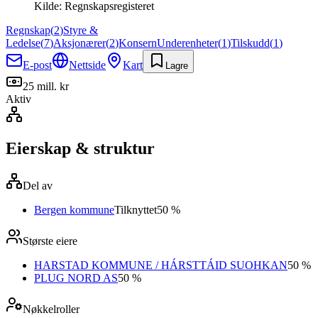
Kilde:
Regnskapsregisteret
Regnskap
(
2
)
Styre &
Ledelse
(
7
)
Aksjonærer
(
2
)
Konsern
Underenheter
(
1
)
Tilskudd
(
1
)
E-post
Nettside
Kart
Lagre
25 mill. kr
Aktiv
Eierskap & struktur
Del av
Bergen kommune
Tilknyttet
50 %
Største eiere
HARSTAD KOMMUNE / HÁRSTTÁID SUOHKAN
50 %
PLUG NORD AS
50 %
Nøkkelroller