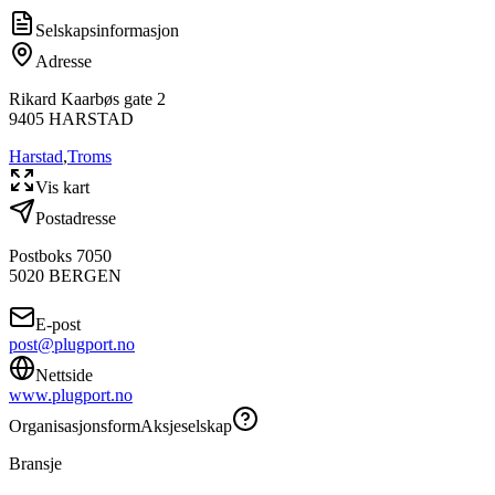
Selskapsinformasjon
Adresse
Rikard Kaarbøs gate 2
9405
HARSTAD
Harstad
,
Troms
Vis kart
Postadresse
Postboks 7050
5020
BERGEN
E-post
post@plugport.no
Nettside
www.plugport.no
Organisasjonsform
Aksjeselskap
Bransje