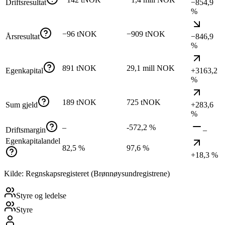
Driftsresultat
−854,9
%
−96 tNOK
−909 tNOK
Årsresultat
−846,9
%
891 tNOK
29,1 mill NOK
Egenkapital
+3163,2
%
189 tNOK
725 tNOK
Sum gjeld
+283,6
%
–
-572,2 %
Driftsmargin
–
Egenkapitalandel
82,5 %
97,6 %
+18,3 %
Kilde: Regnskapsregisteret (Brønnøysundregistrene)
Styre og ledelse
Styre