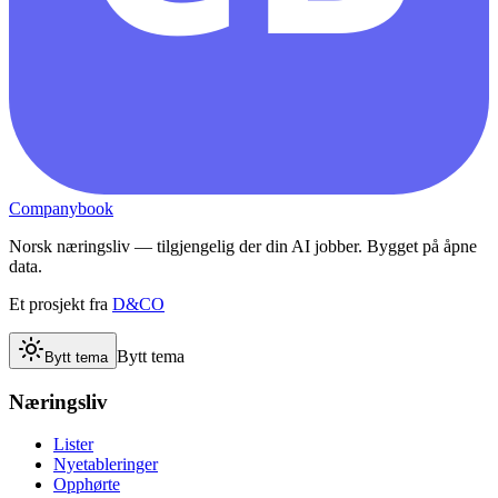
Companybook
Norsk næringsliv — tilgjengelig der din AI jobber. Bygget på åpne
data.
Et prosjekt fra
D&CO
Bytt tema
Bytt tema
Næringsliv
Lister
Nyetableringer
Opphørte