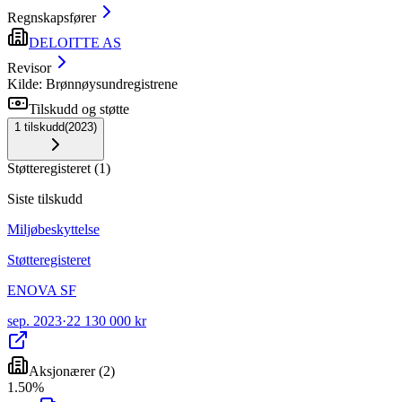
Regnskapsfører
DELOITTE AS
Revisor
Kilde: Brønnøysundregistrene
Tilskudd og støtte
1
tilskudd
(
2023
)
Støtteregisteret
(
1
)
Siste tilskudd
Miljøbeskyttelse
Støtteregisteret
ENOVA SF
sep. 2023
·
22 130 000 kr
Aksjonærer
(
2
)
1
.
50
%