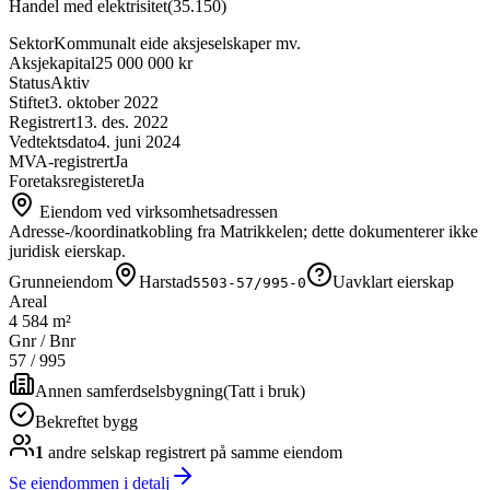
Handel med elektrisitet
(
35.150
)
Sektor
Kommunalt eide aksjeselskaper mv.
Aksjekapital
25 000 000 kr
Status
Aktiv
Stiftet
3. oktober 2022
Registrert
13. des. 2022
Vedtektsdato
4. juni 2024
MVA-registrert
Ja
Foretaksregisteret
Ja
Eiendom ved virksomhetsadressen
Adresse-/koordinatkobling fra Matrikkelen; dette dokumenterer ikke
juridisk eierskap.
Grunneiendom
Harstad
Uavklart eierskap
5503-57/995-0
Areal
4 584 m²
Gnr / Bnr
57
/
995
Annen samferdselsbygning
(
Tatt i bruk
)
Bekreftet bygg
1
andre selskap
registrert på samme eiendom
Se eiendommen i detalj