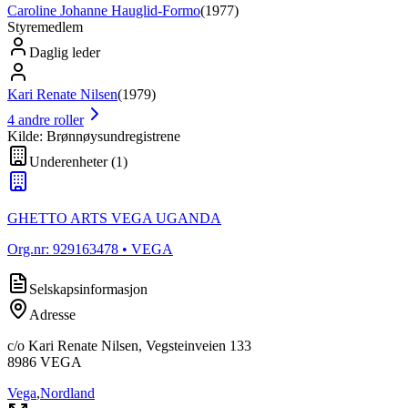
Caroline Johanne Hauglid-Formo
(
1977
)
Styremedlem
Daglig leder
Kari Renate Nilsen
(
1979
)
4
andre roller
Kilde: Brønnøysundregistrene
Underenheter
(
1
)
GHETTO ARTS VEGA UGANDA
Org.nr:
929163478
• VEGA
Selskapsinformasjon
Adresse
c/o Kari Renate Nilsen, Vegsteinveien 133
8986
VEGA
Vega
,
Nordland