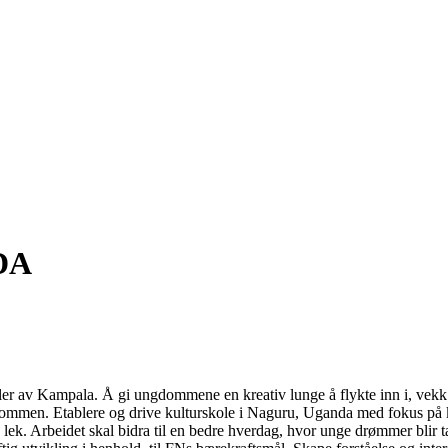
DA
eler av Kampala. Å gi ungdommene en kreativ lunge å flykte inn i, vekk 
dommen. Etablere og drive kulturskole i Naguru, Uganda med fokus på k
g lek. Arbeidet skal bidra til en bedre hverdag, hvor unge drømmer blir