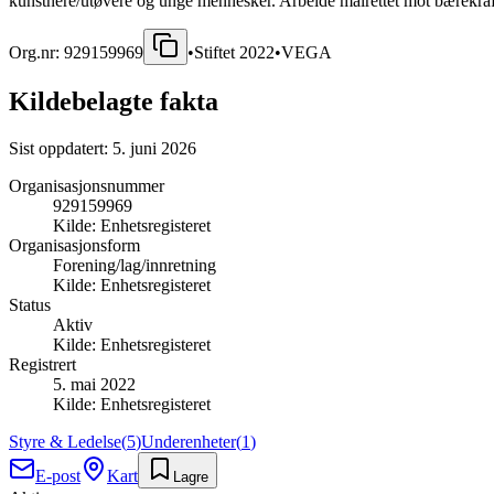
kunstnere/utøvere og unge mennesker. Arbeide målrettet mot bærekraftig
Org.nr:
929159969
•
Stiftet
2022
•
VEGA
Kildebelagte fakta
Sist oppdatert:
5. juni 2026
Organisasjonsnummer
929159969
Kilde:
Enhetsregisteret
Organisasjonsform
Forening/lag/innretning
Kilde:
Enhetsregisteret
Status
Aktiv
Kilde:
Enhetsregisteret
Registrert
5. mai 2022
Kilde:
Enhetsregisteret
Styre & Ledelse
(
5
)
Underenheter
(
1
)
E-post
Kart
Lagre