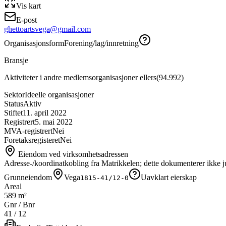
Vis kart
E-post
ghettoartsvega@gmail.com
Organisasjonsform
Forening/lag/innretning
Bransje
Aktiviteter i andre medlemsorganisasjoner ellers
(
94.992
)
Sektor
Ideelle organisasjoner
Status
Aktiv
Stiftet
11. april 2022
Registrert
5. mai 2022
MVA-registrert
Nei
Foretaksregisteret
Nei
Eiendom ved virksomhetsadressen
Adresse-/koordinatkobling fra Matrikkelen; dette dokumenterer ikke ju
Grunneiendom
Vega
Uavklart eierskap
1815-41/12-0
Areal
589 m²
Gnr / Bnr
41
/
12