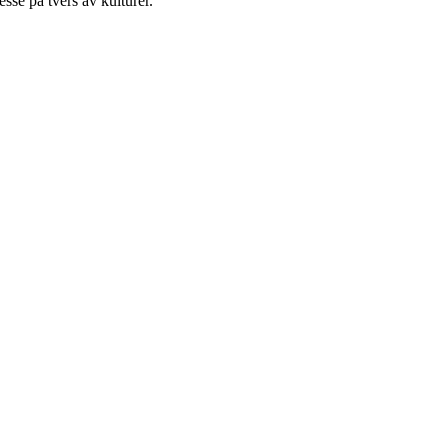
sse på tvers av kulturer.