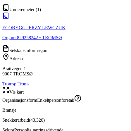
Underenheter
(
1
)
ECOBYGG JERZY LEWCZUK
Org.nr:
829258242
• TROMSØ
Selskapsinformasjon
Adresse
Brattvegen 1
9007
TROMSØ
Tromsø
,
Troms
Vis kart
Organisasjonsform
Enkeltpersonforetak
Bransje
Snekkerarbeid
(
43.320
)
Sektor
Personlig næringsdrivende