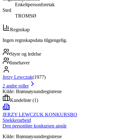
Enkeltpersonforetak
Sted
TROMSØ
Regnskap
Ingen regnskapsdata tilgjengelig.
Styre og ledelse
Innehaver
Jerzy Lewczuk
(
1977
)
2
andre roller
Kilde: Brønnøysundregistrene
Kundeliste
(
1
)
JERZY LEWCZUK KONKURSBO
Snekkerarbeid
Den personlige konkursen angår
Kilde: Brønnøysundregistrene