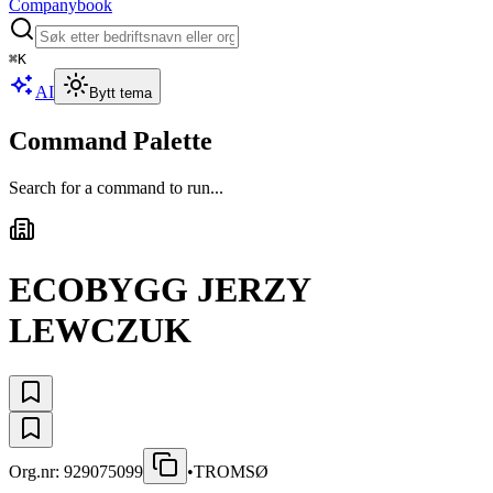
Companybook
⌘
K
AI
Bytt tema
Command Palette
Search for a command to run...
ECOBYGG JERZY
LEWCZUK
Org.nr:
929075099
•
TROMSØ