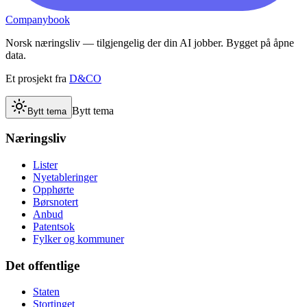
Companybook
Norsk næringsliv — tilgjengelig der din AI jobber. Bygget på åpne
data.
Et prosjekt fra
D&CO
Bytt tema
Bytt tema
Næringsliv
Lister
Nyetableringer
Opphørte
Børsnotert
Anbud
Patentsok
Fylker og kommuner
Det offentlige
Staten
Stortinget