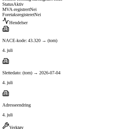
Status
Aktiv
MVA-registrert
Nei
Foretaksregisteret
Nei
Hendelser
NACE-kode: 43.320 → (tom)
4. juli
Slettedato: (tom) → 2026-07-04
4. juli
Adresseendring
4. juli
Verktøy