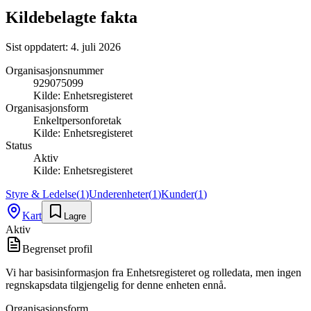
Kildebelagte fakta
Sist oppdatert:
4. juli 2026
Organisasjonsnummer
929075099
Kilde:
Enhetsregisteret
Organisasjonsform
Enkeltpersonforetak
Kilde:
Enhetsregisteret
Status
Aktiv
Kilde:
Enhetsregisteret
Styre & Ledelse
(
1
)
Underenheter
(
1
)
Kunder
(
1
)
Kart
Lagre
Aktiv
Begrenset profil
Vi har basisinformasjon fra Enhetsregisteret og rolledata, men ingen
regnskapsdata tilgjengelig for denne enheten ennå.
Organisasjonsform