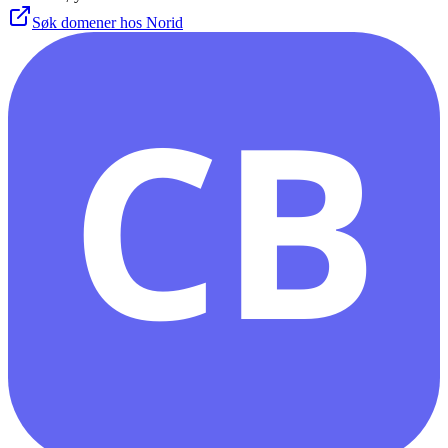
Søk domener hos Norid
CB