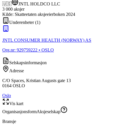
🇺🇸
JNTL HOLDCO LLC
3 000
aksjer
Kilde: Skatteetaten aksjeeierboken 2024
Underenheter
(
1
)
JNTL CONSUMER HEALTH (NORWAY) AS
Org.nr:
929759222
• OSLO
Selskapsinformasjon
Adresse
C/O Spaces, Kristian Augusts gate 13
0164
OSLO
Oslo
Vis kart
Organisasjonsform
Aksjeselskap
Bransje