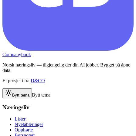
Companybook
Norsk næringsliv — tilgjengelig der din AI jobber. Bygget på åpne
data.
Et prosjekt fra
D&CO
Bytt tema
Bytt tema
Næringsliv
Lister
Nyetableringer
Opphørte
Børsnotert