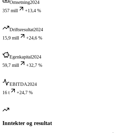
Omsetning
2024
357 mill
+13,4 %
Driftsresultat
2024
15,9 mill
+24,6 %
Egenkapital
2024
59,7 mill
+32,7 %
EBITDA
2024
16 t
+24,7 %
Inntekter og resultat