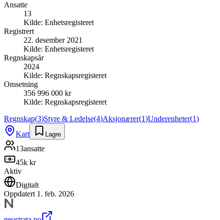
Ansatte
13
Kilde:
Enhetsregisteret
Registrert
22. desember 2021
Kilde:
Enhetsregisteret
Regnskapsår
2024
Kilde:
Regnskapsregisteret
Omsetning
356 996 000 kr
Kilde:
Regnskapsregisteret
Regnskap
(
3
)
Styre & Ledelse
(
4
)
Aksjonærer
(
1
)
Underenheter
(
1
)
Kart
Lagre
13
ansatte
45k kr
Aktiv
Digitalt
Oppdatert
1. feb. 2026
neostrata.no