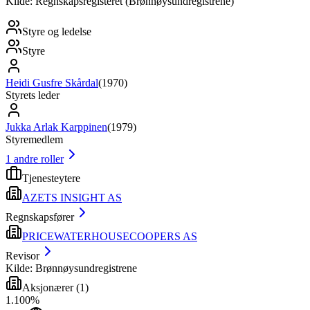
Kilde: Regnskapsregisteret (Brønnøysundregistrene)
Styre og ledelse
Styre
Heidi Gusfre Skårdal
(
1970
)
Styrets leder
Jukka Arlak Karppinen
(
1979
)
Styremedlem
1
andre roller
Tjenesteytere
AZETS INSIGHT AS
Regnskapsfører
PRICEWATERHOUSECOOPERS AS
Revisor
Kilde: Brønnøysundregistrene
Aksjonærer
(
1
)
1
.
100
%