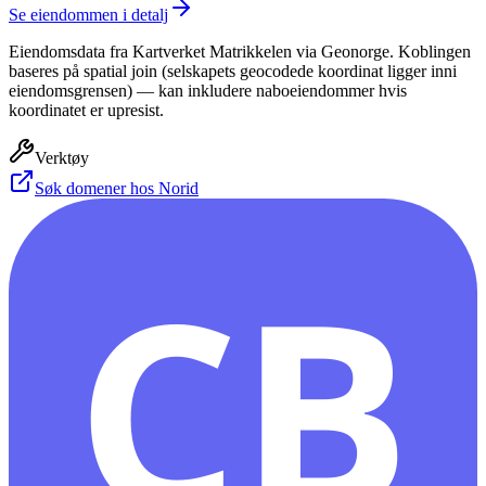
Se eiendommen i detalj
Eiendomsdata fra Kartverket Matrikkelen via Geonorge. Koblingen
baseres på spatial join (selskapets geocodede koordinat ligger inni
eiendomsgrensen) — kan inkludere naboeiendommer hvis
koordinatet er upresist.
Verktøy
Søk domener hos Norid
CB