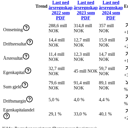
Last ned
Last ned
Last ned
Trend
E
årsregnskap
årsregnskap
årsregnskap
2022
som
2023
som
2024
som
PDF
PDF
PDF
288,6 mill
314,8 mill
357 mill
Omsetning
NOK
NOK
NOK
+
14,4 mill
12,7 mill
15,9 mill
Driftsresultat
NOK
NOK
NOK
+
11,4 mill
12,3 mill
14,7 mill
Årsresultat
NOK
NOK
NOK
+
32,7 mill
59,7 mill
45 mill NOK
Egenkapital
NOK
NOK
+
79,6 mill
91,4 mill
89,1 mill
Sum gjeld
NOK
NOK
NOK
%
5,0 %
4,0 %
4,4 %
Driftsmargin
%
Egenkapitalandel
29,1 %
33,0 %
40,1 %
+