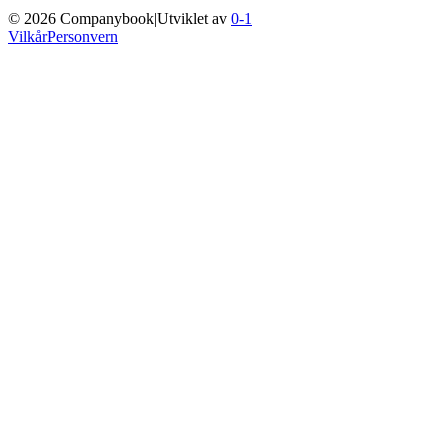
©
2026
Companybook
|
Utviklet av
0-1
Vilkår
Personvern