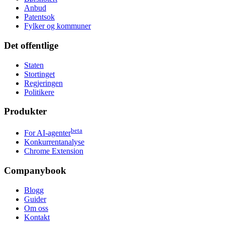
Anbud
Patentsok
Fylker og kommuner
Det offentlige
Staten
Stortinget
Regjeringen
Politikere
Produkter
beta
For AI-agenter
Konkurrentanalyse
Chrome Extension
Companybook
Blogg
Guider
Om oss
Kontakt