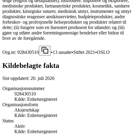
selge (engros og detaljhandel), distribuere, importere og eksportere,
medisinske produkter, farmasøytiske produkter, kosmetikk, sanitære
produkter, kirurgiske suturer, medisinsk utstyr, instrumenter og utstyr
diagnostiske reagenser ansiktsservietter, hudpleieprodukter, andre
forbruker- og profesjonelle helseprodukter og produkter relatert til
dette; (ii) fungere som en lisensiert produsent for utlandet; og (iii)
gjøre og utføre andre forretningsmessige hendelser eller bidrar til
hver av de foregående.
Org.nr:
928430510
•
13
ansatte
•
Stiftet
2021
•
OSLO
Kildebelagte fakta
Sist oppdatert:
20. juli 2026
Organisasjonsnummer
928430510
Kilde:
Enhetsregisteret
Organisasjonsform
Aksjeselskap
Kilde:
Enhetsregisteret
Status
Aktiv
Kilde:
Enhetsregisteret