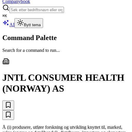
Companybook
⌘
K
AI
Bytt tema
Command Palette
Search for a command to run...
JNTL CONSUMER HEALTH
(NORWAY) AS
Å (i) produsere, utføre forskning og utvikling knyttet til, marked,