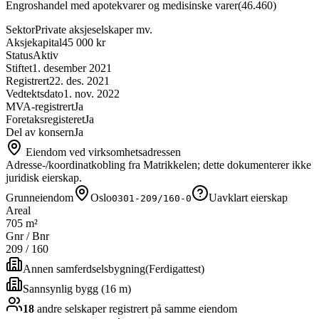
Engroshandel med apotekvarer og medisinske varer
(
46.460
)
Sektor
Private aksjeselskaper mv.
Aksjekapital
45 000 kr
Status
Aktiv
Stiftet
1. desember 2021
Registrert
22. des. 2021
Vedtektsdato
1. nov. 2022
MVA-registrert
Ja
Foretaksregisteret
Ja
Del av konsern
Ja
Eiendom ved virksomhetsadressen
Adresse-/koordinatkobling fra Matrikkelen; dette dokumenterer ikke
juridisk eierskap.
Grunneiendom
Oslo
Uavklart eierskap
0301-209/160-0
Areal
705 m²
Gnr / Bnr
209
/
160
Annen samferdselsbygning
(
Ferdigattest
)
Sannsynlig bygg (16 m)
18
andre selskap
er
registrert på samme eiendom