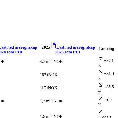
Last ned årsregnskap
2025
Last ned årsregnskap
Endring
024
som PDF
2025
som PDF
+87,1
NOK
4,7 mill NOK
%
−81,9
162 tNOK
%
−85,5
117 tNOK
%
+1,9
NOK
1,2 mill NOK
%
1,6 mill NOK
+1803,5