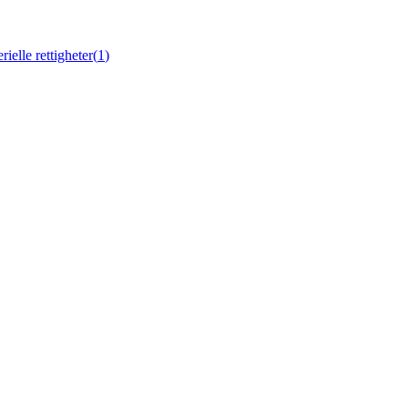
ielle rettigheter
(
1
)