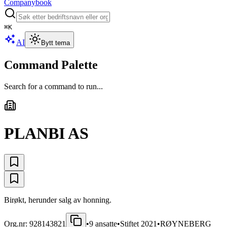
Companybook
⌘
K
AI
Bytt tema
Command Palette
Search for a command to run...
PLANBI AS
Birøkt, herunder salg av honning.
Org.nr:
928143821
•
9
ansatte
•
Stiftet
2021
•
RØYNEBERG