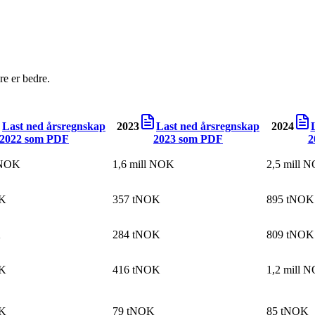
e er bedre.
Last ned årsregnskap
2023
Last ned årsregnskap
2024
2022
som PDF
2023
som PDF
2
 NOK
1,6 mill NOK
2,5 mill 
OK
357 tNOK
895 tNOK
K
284 tNOK
809 tNOK
OK
416 tNOK
1,2 mill 
OK
79 tNOK
85 tNOK