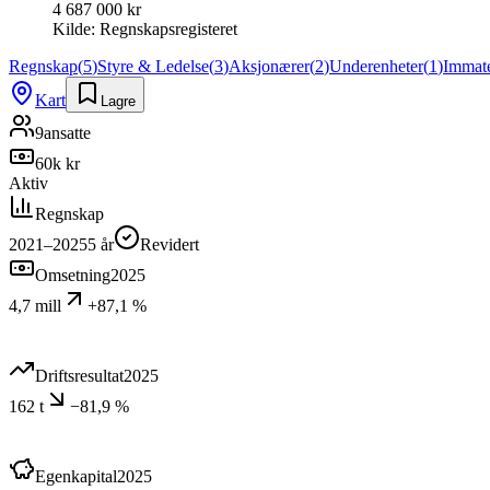
4 687 000 kr
Kilde:
Regnskapsregisteret
Regnskap
(
5
)
Styre & Ledelse
(
3
)
Aksjonærer
(
2
)
Underenheter
(
1
)
Immater
Kart
Lagre
9
ansatte
60k kr
Aktiv
Regnskap
2021–2025
5
år
Revidert
Omsetning
2025
4,7 mill
+87,1 %
Driftsresultat
2025
162 t
−81,9 %
Egenkapital
2025