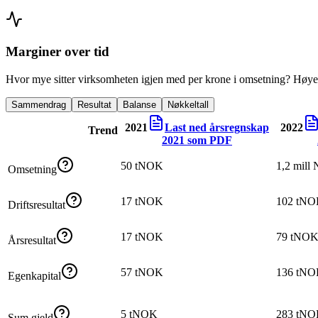
Marginer over tid
Hvor mye sitter virksomheten igjen med per krone i omsetning? Høyer
Sammendrag
Resultat
Balanse
Nøkkeltall
2021
Last ned årsregnskap
2022
Trend
2021
som PDF
50 tNOK
1,2 mill
Omsetning
17 tNOK
102 tN
Driftsresultat
17 tNOK
79 tNO
Årsresultat
57 tNOK
136 tN
Egenkapital
5 tNOK
283 tN
Sum gjeld