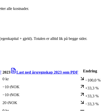
tter alle kostnader.
egenkapital + gjeld). Totalen er alltid lik på begge sider.
Endring
F
2023
Last ned årsregnskap
2023
som PDF
0 kr
−100,0 %
−10 tNOK
+33,3 %
−10 tNOK
+33,3 %
20 tNOK
−33,3 %
0 kr