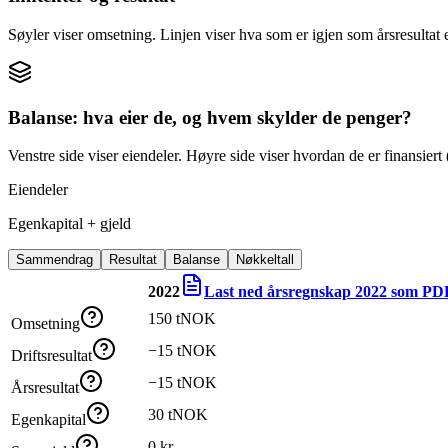
Søyler viser omsetning. Linjen viser hva som er igjen som årsresultat e
Balanse: hva eier de, og hvem skylder de penger?
Venstre side viser eiendeler. Høyre side viser hvordan de er finansiert (
Eiendeler
Egenkapital + gjeld
Sammendrag
Resultat
Balanse
Nøkkeltall
2022
Last ned årsregnskap
2022
som PD
150 tNOK
Omsetning
−15 tNOK
Driftsresultat
−15 tNOK
Årsresultat
30 tNOK
Egenkapital
0 kr