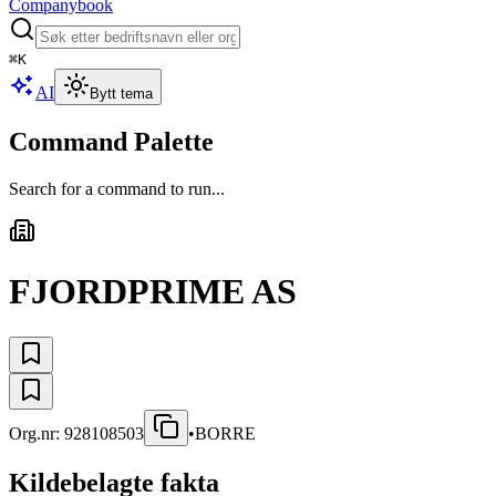
Companybook
⌘
K
AI
Bytt tema
Command Palette
Search for a command to run...
FJORDPRIME AS
Org.nr:
928108503
•
BORRE
Kildebelagte fakta