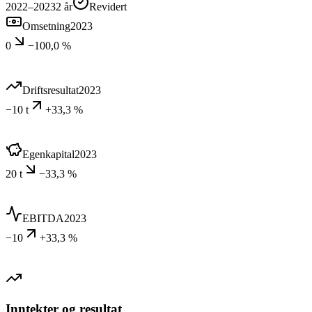
2022–2023
2
år
Revidert
Omsetning
2023
0
−100,0 %
Driftsresultat
2023
−10 t
+33,3 %
Egenkapital
2023
20 t
−33,3 %
EBITDA
2023
−10
+33,3 %
Inntekter og resultat