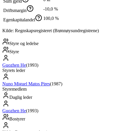
Sum gjeld
-10,0 %
Driftsmargin
100,0 %
Egenkapitalandel
Kilde: Regnskapsregisteret (Brønnøysundregistrene)
Styre og ledelse
Styre
Guozhen He
(
1993
)
Styrets leder
Nuno Miguel Matos Pires
(
1987
)
Styremedlem
Daglig leder
Guozhen He
(
1993
)
Bostyrer