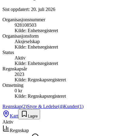
Sist oppdatert:
20. juli 2026
Organisasjonsnummer
928108503
Kilde:
Enhetsregisteret
Organisasjonsform
Aksjeselskap
Kilde:
Enhetsregisteret
Status
Aktiv
Kilde:
Enhetsregisteret
Regnskapsår
2023
Kilde:
Regnskapsregisteret
Omsetning
0 kr
Kilde:
Regnskapsregisteret
Regnskap
(
2
)
Styre & Ledelse
(
4
)
Kunder
(
1
)
Kart
Lagre
Aktiv
Regnskap