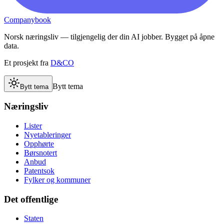
Companybook
Norsk næringsliv — tilgjengelig der din AI jobber. Bygget på åpne
data.
Et prosjekt fra
D&CO
Bytt tema
Bytt tema
Næringsliv
Lister
Nyetableringer
Opphørte
Børsnotert
Anbud
Patentsok
Fylker og kommuner
Det offentlige
Staten