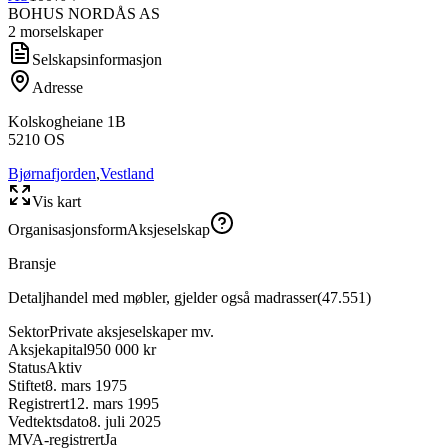
BOHUS NORDÅS AS
2
morselskap
er
Selskapsinformasjon
Adresse
Kolskogheiane 1B
5210
OS
Bjørnafjorden
,
Vestland
Vis kart
Organisasjonsform
Aksjeselskap
Bransje
Detaljhandel med møbler, gjelder også madrasser
(
47.551
)
Sektor
Private aksjeselskaper mv.
Aksjekapital
950 000 kr
Status
Aktiv
Stiftet
8. mars 1975
Registrert
12. mars 1995
Vedtektsdato
8. juli 2025
MVA-registrert
Ja