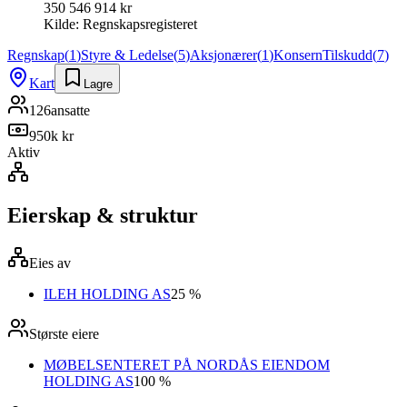
350 546 914 kr
Kilde:
Regnskapsregisteret
Regnskap
(
1
)
Styre & Ledelse
(
5
)
Aksjonærer
(
1
)
Konsern
Tilskudd
(
7
)
Kart
Lagre
126
ansatte
950k kr
Aktiv
Eierskap & struktur
Eies av
ILEH HOLDING AS
25 %
Største eiere
MØBELSENTERET PÅ NORDÅS EIENDOM
HOLDING AS
100 %