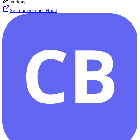
Verktøy
Søk domener hos Norid
CB