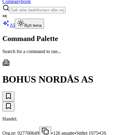
Companybook
⌘
K
AI
Bytt tema
Command Palette
Search for a command to run...
BOHUS NORDÅS AS
Handel.
Org.nr:
927760649
•
126
ansatte
•
Stiftet
1975
•
OS