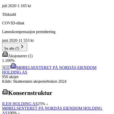
juli 2020
·
1 165 kr
Tilskudd
COVID-tiltak
Lønnskompensasjon permittering
juni 2020
·
11 553 kr
Se alle
(
7
)
Aksjonærer
(
1
)
1
.
100
%
🇳🇴
MØBELSENTERET PÅ NORDÅS EIENDOM
HOLDING AS
950
aksjer
Kilde: Skatteetaten aksjeeierboken 2024
Konsernstruktur
ILEH HOLDING AS
25
% ↓
MØBELSENTERET PÅ NORDÅS EIENDOM HOLDING
AS
100
% ↓