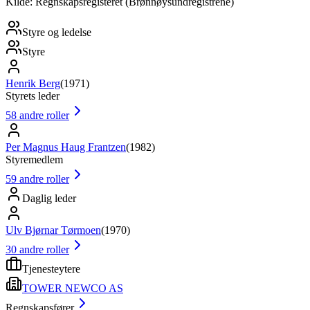
Kilde: Regnskapsregisteret (Brønnøysundregistrene)
Styre og ledelse
Styre
Henrik Berg
(
1971
)
Styrets leder
58
andre roller
Per Magnus Haug Frantzen
(
1982
)
Styremedlem
59
andre roller
Daglig leder
Ulv Bjørnar Tørmoen
(
1970
)
30
andre roller
Tjenesteytere
TOWER NEWCO AS
Regnskapsfører