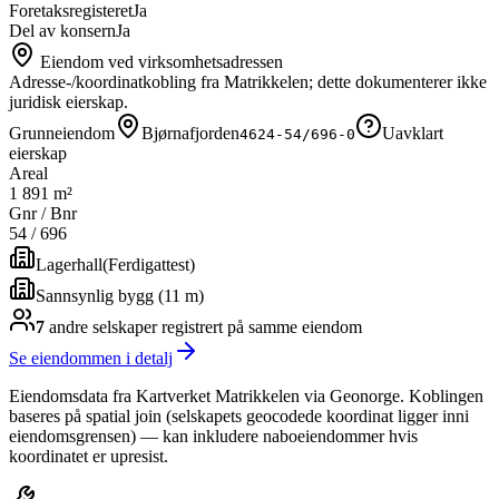
Foretaksregisteret
Ja
Del av konsern
Ja
Eiendom ved virksomhetsadressen
Adresse-/koordinatkobling fra Matrikkelen; dette dokumenterer ikke
juridisk eierskap.
Grunneiendom
Bjørnafjorden
Uavklart
4624-54/696-0
eierskap
Areal
1 891 m²
Gnr / Bnr
54
/
696
Lagerhall
(
Ferdigattest
)
Sannsynlig bygg (11 m)
7
andre selskap
er
registrert på samme eiendom
Se eiendommen i detalj
Eiendomsdata fra Kartverket Matrikkelen via Geonorge. Koblingen
baseres på spatial join (selskapets geocodede koordinat ligger inni
eiendomsgrensen) — kan inkludere naboeiendommer hvis
koordinatet er upresist.