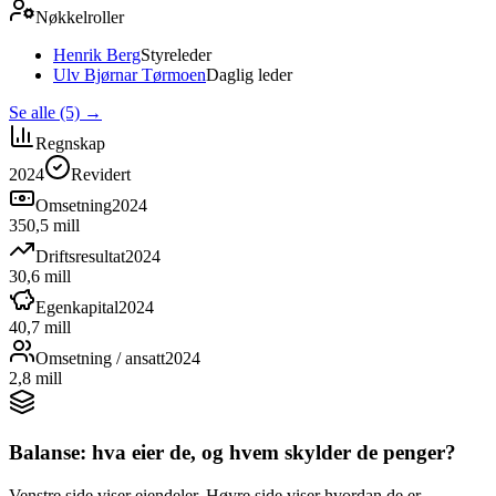
Nøkkelroller
Henrik Berg
Styreleder
Ulv Bjørnar Tørmoen
Daglig leder
Se alle (5)
→
Regnskap
2024
Revidert
Omsetning
2024
350,5 mill
Driftsresultat
2024
30,6 mill
Egenkapital
2024
40,7 mill
Omsetning / ansatt
2024
2,8 mill
Balanse: hva eier de, og hvem skylder de penger?
Venstre side viser eiendeler. Høyre side viser hvordan de er