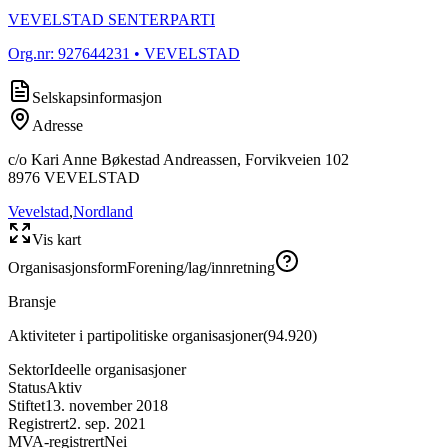
VEVELSTAD SENTERPARTI
Org.nr:
927644231
• VEVELSTAD
Selskapsinformasjon
Adresse
c/o Kari Anne Bøkestad Andreassen, Forvikveien 102
8976
VEVELSTAD
Vevelstad
,
Nordland
Vis kart
Organisasjonsform
Forening/lag/innretning
Bransje
Aktiviteter i partipolitiske organisasjoner
(
94.920
)
Sektor
Ideelle organisasjoner
Status
Aktiv
Stiftet
13. november 2018
Registrert
2. sep. 2021
MVA-registrert
Nei