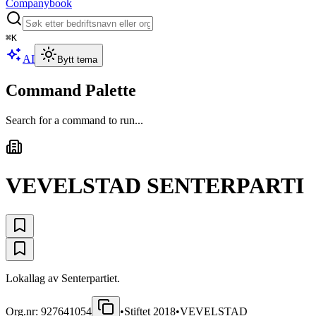
Companybook
⌘
K
AI
Bytt tema
Command Palette
Search for a command to run...
VEVELSTAD SENTERPARTI
Lokallag av Senterpartiet.
Org.nr:
927641054
•
Stiftet
2018
•
VEVELSTAD