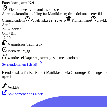
Foretaksregisteret
Nei
Eiendom ved virksomhetsadressen
Adresse-/koordinatkobling fra Matrikkelen; dette dokumenterer ikke ju
Grunneiendom
Vevelstad
Kulturminne
Uavkla
1816-12/6-0
Areal
24.57 hektar
Gnr / Bnr
12
/
6
Våningshus
(
Tatt i bruk
)
Bekreftet bygg
4
andre selskap
er
registrert på samme eiendom
Se eiendommen i detalj
Eiendomsdata fra Kartverket Matrikkelen via Geonorge. Koblingen bas
upresist.
Verktøy
Søk domener hos Norid