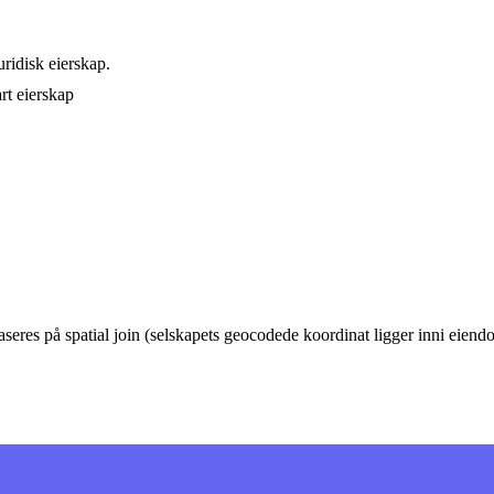
ridisk eierskap.
rt eierskap
eres på spatial join (selskapets geocodede koordinat ligger inni eie