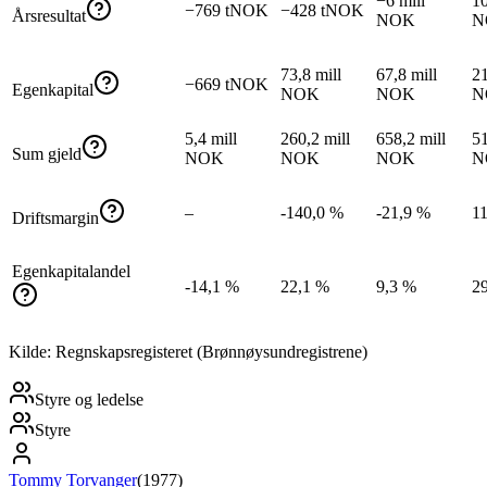
−6 mill
10
−769 tNOK
−428 tNOK
Årsresultat
NOK
N
73,8 mill
67,8 mill
21
−669 tNOK
Egenkapital
NOK
NOK
N
5,4 mill
260,2 mill
658,2 mill
51
Sum gjeld
NOK
NOK
NOK
N
–
-140,0 %
-21,9 %
1
Driftsmargin
Egenkapitalandel
-14,1 %
22,1 %
9,3 %
2
Kilde: Regnskapsregisteret (Brønnøysundregistrene)
Styre og ledelse
Styre
Tommy Torvanger
(
1977
)