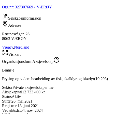
Org.nr:
927307669
• VÆRØY
Selskapsinformasjon
Adresse
Røstnesvågen 26
8063
VÆRØY
Værøy
,
Nordland
Vis kart
Organisasjonsform
Aksjeselskap
Bransje
Frysing og videre bearbeiding av fisk, skalldyr og bløtdyr
(
10.203
)
Sektor
Private aksjeselskaper mv.
Aksjekapital
12 733 400 kr
Status
Aktiv
Stiftet
26. mai 2021
Registrert
18. juni 2021
Vedtektsdato
4. nov. 2024