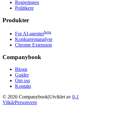
Regjeringen
Politikere
Produkter
beta
For AI-agenter
Konkurrentanalyse
Chrome Extension
Companybook
Blogg
Guider
Om oss
Kontakt
©
2026
Companybook
|
Utviklet av
0-1
Vilkår
Personvern