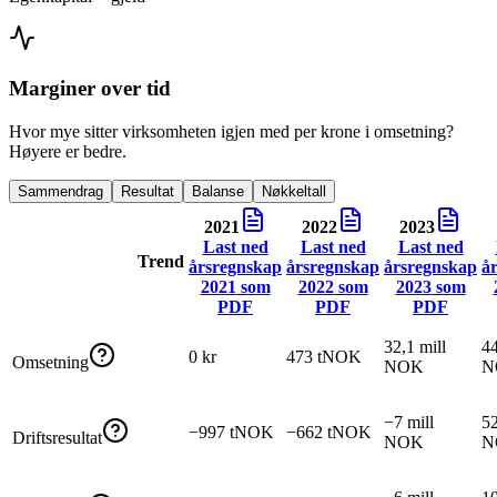
Marginer over tid
Hvor mye sitter virksomheten igjen med per krone i omsetning?
Høyere er bedre.
Sammendrag
Resultat
Balanse
Nøkkeltall
2021
2022
2023
Last ned
Last ned
Last ned
Trend
årsregnskap
årsregnskap
årsregnskap
å
2021
som
2022
som
2023
som
PDF
PDF
PDF
32,1 mill
44
0 kr
473 tNOK
Omsetning
NOK
N
−7 mill
52
−997 tNOK
−662 tNOK
Driftsresultat
NOK
N