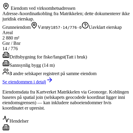
Eiendom ved virksomhetsadressen
Adresse-/koordinatkobling fra Matrikkelen; dette dokumenterer ikke
juridisk eierskap.
Grunneiendom
Værøy
Uavklart eierskap
1857-14/776-0
Areal
2 880 m²
Gnr / Bnr
14
/
776
Driftsbygning for fiske/fangst
(
Tatt i bruk
)
Sannsynlig bygg (14 m)
3
andre selskap
er
registrert på samme eiendom
Se eiendommen i detalj
Eiendomsdata fra Kartverket Matrikkelen via Geonorge. Koblingen
baseres på spatial join (selskapets geocodede koordinat ligger inni
eiendomsgrensen) — kan inkludere naboeiendommer hvis
koordinatet er upresist.
Hendelser