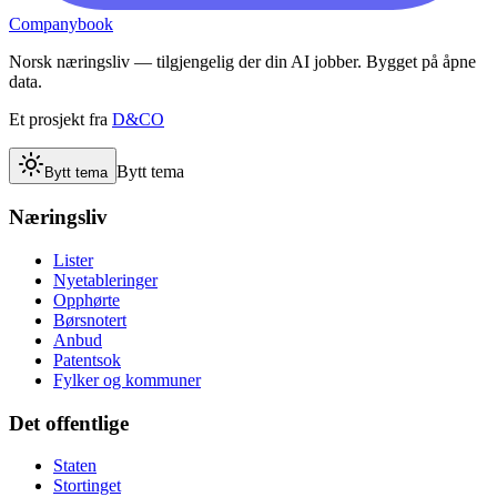
Companybook
Norsk næringsliv — tilgjengelig der din AI jobber. Bygget på åpne
data.
Et prosjekt fra
D&CO
Bytt tema
Bytt tema
Næringsliv
Lister
Nyetableringer
Opphørte
Børsnotert
Anbud
Patentsok
Fylker og kommuner
Det offentlige
Staten
Stortinget