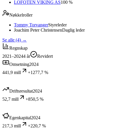
LOFOTEN VIKING AS
100 %
Nøkkelroller
Tommy Torvanger
Styreleder
Joachim Peter Christensen
Daglig leder
Se alle (4)
→
Regnskap
2021–2024
4
år
Revidert
Omsetning
2024
441,9 mill
+1277,7 %
Driftsresultat
2024
52,7 mill
+850,5 %
Egenkapital
2024
217,3 mill
+220,7 %