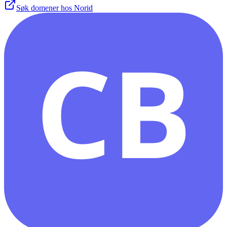
Søk domener hos Norid
CB