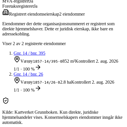
MVA-registrert
Ja
Foretaksregisteret
Ja
Registrert eiendomseierskap
2
eiendom
mer
Eiendommer der dette organisasjonsnummeret er registrert som
direkte hjemmelshaver. Dette er juridisk eierskap, ikke bare en
adressekobling.
Viser
2
av
2
registrerte eiendommer
Gnr.
14
/ bnr.
395
Værøy
852 m²
Kontrollert
2. aug. 2026
1857-14/395-0
1/1 · 100 %
Gnr.
14
/ bnr.
26
Værøy
2.8 ha
Kontrollert
2. aug. 2026
1857-14/26-0
1/1 · 100 %
Kilde: Kartverket Grunnboken. Kun direkte, juridiske
hjemmelsandeler vises. Konsernselskapers eiendommer inngår ikke
automatisk.