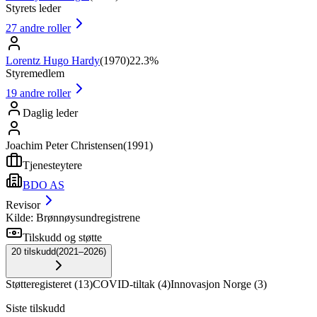
Styrets leder
27
andre roller
Lorentz Hugo Hardy
(
1970
)
22.3%
Styremedlem
19
andre roller
Daglig leder
Joachim Peter Christensen
(
1991
)
Tjenesteytere
BDO AS
Revisor
Kilde: Brønnøysundregistrene
Tilskudd og støtte
20
tilskudd
(
2021–2026
)
Støtteregisteret
(
13
)
COVID-tiltak
(
4
)
Innovasjon Norge
(
3
)
Siste tilskudd