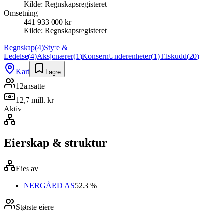
Kilde:
Regnskapsregisteret
Omsetning
441 933 000 kr
Kilde:
Regnskapsregisteret
Regnskap
(
4
)
Styre &
Ledelse
(
4
)
Aksjonærer
(
1
)
Konsern
Underenheter
(
1
)
Tilskudd
(
20
)
Kart
Lagre
12
ansatte
12,7 mill. kr
Aktiv
Eierskap & struktur
Eies av
NERGÅRD AS
52.3 %
Største eiere