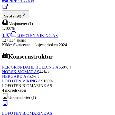
mai 2026
·
91 774 kr
Se alle
(
20
)
Aksjonærer
(
1
)
1
.
100
%
🇳🇴
LOFOTEN VIKING AS
127 334
aksjer
Kilde: Skatteetaten aksjeeierboken 2024
Konsernstruktur
PER GRØNDAHL HOLDING AS
50
% ↓
NORSK SJØMAT AS
44
% ↓
NERGÅRD AS
52
% ↓
LOFOTEN VIKING AS
100
% ↓
LOFOTEN BIOMARINE AS
4
morselskap
er
Underenheter
(
1
)
LOFOTEN BIOMARINE AS