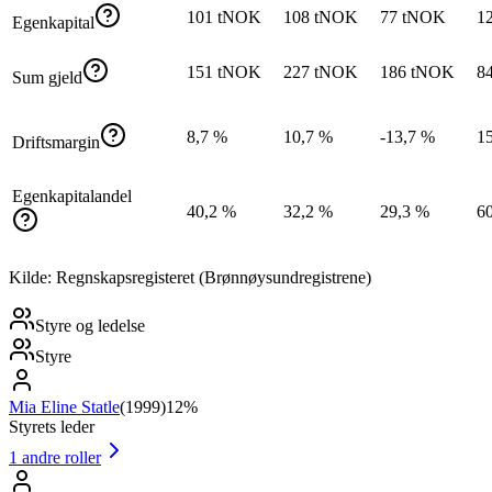
101 tNOK
108 tNOK
77 tNOK
1
Egenkapital
151 tNOK
227 tNOK
186 tNOK
8
Sum gjeld
8,7 %
10,7 %
-13,7 %
1
Driftsmargin
Egenkapitalandel
40,2 %
32,2 %
29,3 %
6
Kilde: Regnskapsregisteret (Brønnøysundregistrene)
Styre og ledelse
Styre
Mia Eline Statle
(
1999
)
12%
Styrets leder
1
andre roller