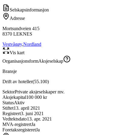
Selskapsinformasjon
Adresse
Mortsundveien 415
8370
LEKNES
Vestvågøy
,
Nordland
Vis kart
Organisasjonsform
Aksjeselskap
Bransje
Drift av hoteller
(
55.100
)
Sektor
Private aksjeselskaper mv.
Aksjekapital
100 000 kr
Status
Aktiv
Stiftet
13. april 2021
Registrert
3. juni 2021
Vedtektsdato
13. apr. 2021
MVA-registrert
Ja
Foretaksregisteret
Ja