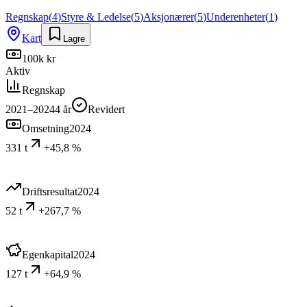
Regnskap
(
4
)
Styre & Ledelse
(
5
)
Aksjonærer
(
5
)
Underenheter
(
1
)
Kart
Lagre
100k kr
Aktiv
Regnskap
2021–2024
4
år
Revidert
Omsetning
2024
331 t
+45,8 %
Driftsresultat
2024
52 t
+267,7 %
Egenkapital
2024
127 t
+64,9 %