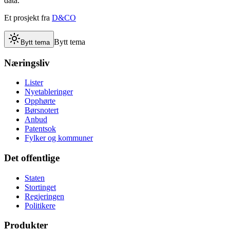
data.
Et prosjekt fra
D&CO
Bytt tema
Bytt tema
Næringsliv
Lister
Nyetableringer
Opphørte
Børsnotert
Anbud
Patentsok
Fylker og kommuner
Det offentlige
Staten
Stortinget
Regjeringen
Politikere
Produkter