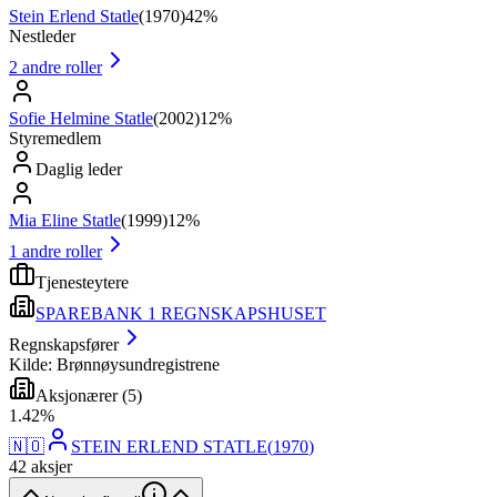
Stein Erlend Statle
(
1970
)
42%
Nestleder
2
andre roller
Sofie Helmine Statle
(
2002
)
12%
Styremedlem
Daglig leder
Mia Eline Statle
(
1999
)
12%
1
andre roller
Tjenesteytere
SPAREBANK 1 REGNSKAPSHUSET
Regnskapsfører
Kilde: Brønnøysundregistrene
Aksjonærer
(
5
)
1
.
42
%
🇳🇴
STEIN ERLEND STATLE
(
1970
)
42
aksjer