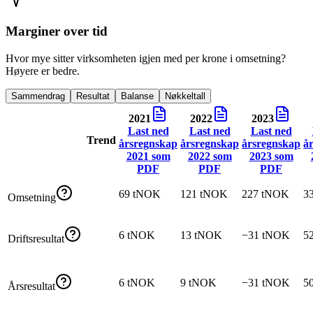
Marginer over tid
Hvor mye sitter virksomheten igjen med per krone i omsetning?
Høyere er bedre.
Sammendrag
Resultat
Balanse
Nøkkeltall
2021
2022
2023
Last ned
Last ned
Last ned
Trend
årsregnskap
årsregnskap
årsregnskap
å
2021
som
2022
som
2023
som
PDF
PDF
PDF
69 tNOK
121 tNOK
227 tNOK
3
Omsetning
6 tNOK
13 tNOK
−31 tNOK
5
Driftsresultat
6 tNOK
9 tNOK
−31 tNOK
5
Årsresultat