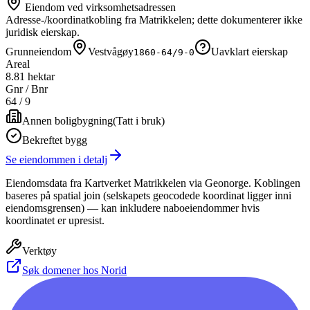
Eiendom ved virksomhetsadressen
Adresse-/koordinatkobling fra Matrikkelen; dette dokumenterer ikke
juridisk eierskap.
Grunneiendom
Vestvågøy
Uavklart eierskap
1860-64/9-0
Areal
8.81 hektar
Gnr / Bnr
64
/
9
Annen boligbygning
(
Tatt i bruk
)
Bekreftet bygg
Se eiendommen i detalj
Eiendomsdata fra Kartverket Matrikkelen via Geonorge. Koblingen
baseres på spatial join (selskapets geocodede koordinat ligger inni
eiendomsgrensen) — kan inkludere naboeiendommer hvis
koordinatet er upresist.
Verktøy
Søk domener hos Norid