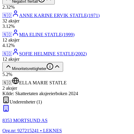
Negativt flertall
2
.
32
%
🇳🇴
ANNE KARINE ERVIK STATLE
(
1971
)
32
aksjer
3
.
12
%
🇳🇴
MIA ELINE STATLE
(
1999
)
12
aksjer
4
.
12
%
🇳🇴
SOFIE HELMINE STATLE
(
2002
)
12
aksjer
Minoritetsrettigheter
5
.
2
%
🇳🇴
ELLA MARIE STATLE
2
aksjer
Kilde: Skatteetaten aksjeeierboken 2024
Underenheter
(
1
)
8353 MORTSUND AS
Org.nr:
927215241
• LEKNES