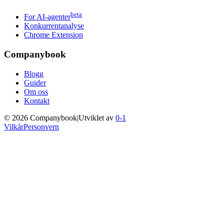
beta
For AI-agenter
Konkurrentanalyse
Chrome Extension
Companybook
Blogg
Guider
Om oss
Kontakt
©
2026
Companybook
|
Utviklet av
0-1
Vilkår
Personvern