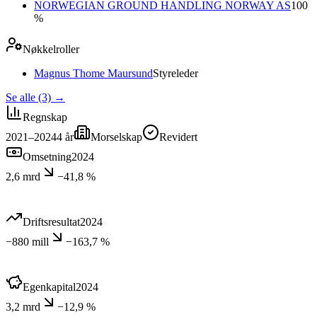
NORWEGIAN GROUND HANDLING NORWAY AS
100
%
Nøkkelroller
Magnus Thome Maursund
Styreleder
Se alle (3)
→
Regnskap
2021–2024
4
år
Morselskap
Revidert
Omsetning
2024
2,6 mrd
−41,8 %
Driftsresultat
2024
−880 mill
−163,7 %
Egenkapital
2024
3,2 mrd
−12,9 %