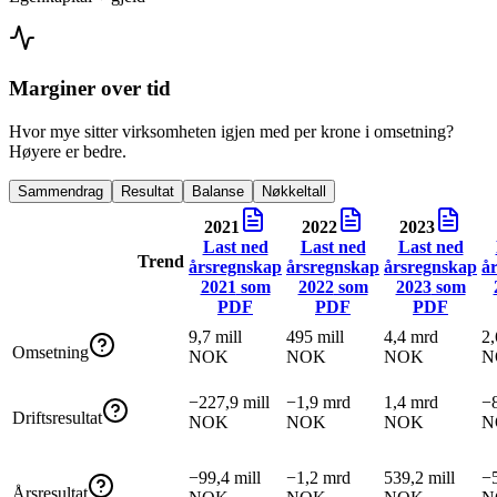
Marginer over tid
Hvor mye sitter virksomheten igjen med per krone i omsetning?
Høyere er bedre.
Sammendrag
Resultat
Balanse
Nøkkeltall
2021
2022
2023
Last ned
Last ned
Last ned
Trend
årsregnskap
årsregnskap
årsregnskap
å
2021
som
2022
som
2023
som
PDF
PDF
PDF
9,7 mill
495 mill
4,4 mrd
2,
Omsetning
NOK
NOK
NOK
N
−227,9 mill
−1,9 mrd
1,4 mrd
−8
Driftsresultat
NOK
NOK
NOK
N
−99,4 mill
−1,2 mrd
539,2 mill
−5
Årsresultat