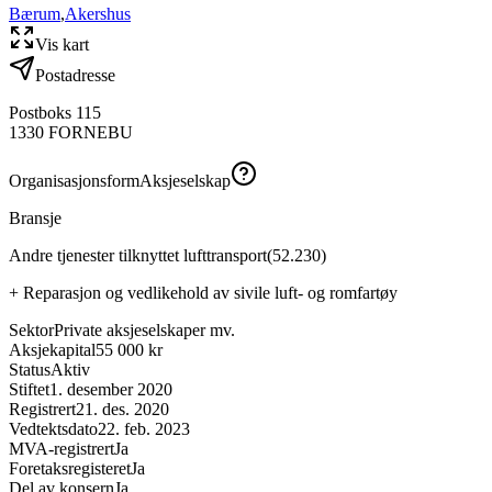
Bærum
,
Akershus
Vis kart
Postadresse
Postboks 115
1330
FORNEBU
Organisasjonsform
Aksjeselskap
Bransje
Andre tjenester tilknyttet lufttransport
(
52.230
)
+
Reparasjon og vedlikehold av sivile luft- og romfartøy
Sektor
Private aksjeselskaper mv.
Aksjekapital
55 000 kr
Status
Aktiv
Stiftet
1. desember 2020
Registrert
21. des. 2020
Vedtektsdato
22. feb. 2023
MVA-registrert
Ja
Foretaksregisteret
Ja
Del av konsern
Ja