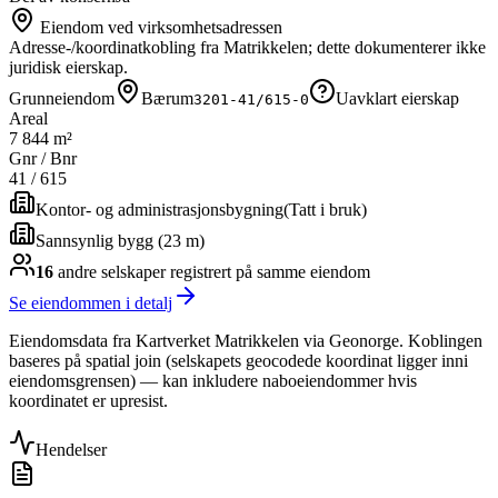
Eiendom ved virksomhetsadressen
Adresse-/koordinatkobling fra Matrikkelen; dette dokumenterer ikke
juridisk eierskap.
Grunneiendom
Bærum
Uavklart eierskap
3201-41/615-0
Areal
7 844 m²
Gnr / Bnr
41
/
615
Kontor- og administrasjonsbygning
(
Tatt i bruk
)
Sannsynlig bygg (23 m)
16
andre selskap
er
registrert på samme eiendom
Se eiendommen i detalj
Eiendomsdata fra Kartverket Matrikkelen via Geonorge. Koblingen
baseres på spatial join (selskapets geocodede koordinat ligger inni
eiendomsgrensen) — kan inkludere naboeiendommer hvis
koordinatet er upresist.
Hendelser