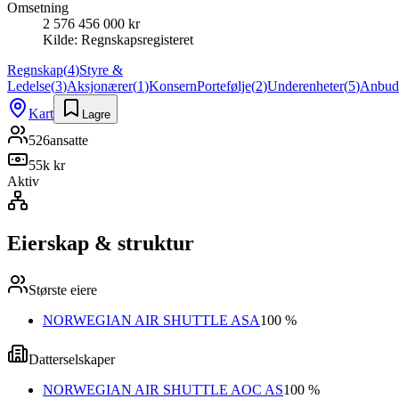
Omsetning
2 576 456 000 kr
Kilde:
Regnskapsregisteret
Regnskap
(
4
)
Styre &
Ledelse
(
3
)
Aksjonærer
(
1
)
Konsern
Portefølje
(
2
)
Underenheter
(
5
)
Anbud
Kart
Lagre
526
ansatte
55k kr
Aktiv
Eierskap & struktur
Største eiere
NORWEGIAN AIR SHUTTLE ASA
100 %
Datterselskaper
NORWEGIAN AIR SHUTTLE AOC AS
100 %