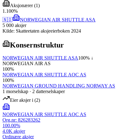
Aksjonærer
(
1
)
1
.
100
%
🇳🇴
NORWEGIAN AIR SHUTTLE ASA
5 000
aksjer
Kilde: Skatteetaten aksjeeierboken 2024
Konsernstruktur
NORWEGIAN AIR SHUTTLE ASA
100
% ↓
NORWEGIAN AIR AS
100
%
NORWEGIAN AIR SHUTTLE AOC AS
100
%
NORWEGIAN GROUND HANDLING NORWAY AS
1
morselskap
·
2
datterselskap
er
Eier aksjer i
(
2
)
NORWEGIAN AIR SHUTTLE AOC AS
Org.nr:
826283262
100.00
%
4.0K
aksjer
Ordinære aksjer