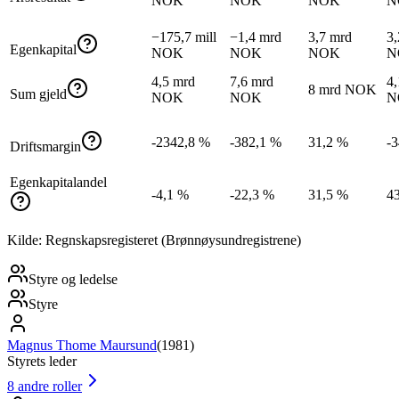
NOK
NOK
NOK
N
−175,7 mill
−1,4 mrd
3,7 mrd
3,
Egenkapital
NOK
NOK
NOK
N
4,5 mrd
7,6 mrd
4,
8 mrd NOK
Sum gjeld
NOK
NOK
N
-2342,8 %
-382,1 %
31,2 %
-
Driftsmargin
Egenkapitalandel
-4,1 %
-22,3 %
31,5 %
4
Kilde: Regnskapsregisteret (Brønnøysundregistrene)
Styre og ledelse
Styre
Magnus Thome Maursund
(
1981
)
Styrets leder
8
andre roller