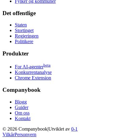
Fylker og kommuner
Det offentlige
Staten
Stortinget
Regjeringen
Politikere
Produkter
beta
For AI-agenter
Konkurrentanalyse
Chrome Extension
Companybook
Blogg
Guider
Om oss
Kontakt
©
2026
Companybook
|
Utviklet av
0-1
Vilkår
Personvern