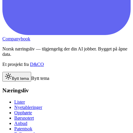
Companybook
Norsk næringsliv — tilgjengelig der din AI jobber. Bygget på åpne
data.
Et prosjekt fra
D&CO
Bytt tema
Bytt tema
Næringsliv
Lister
Nyetableringer
Opphørte
Børsnotert
Anbud
Patentsok