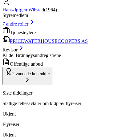
Hans-Jørgen Wibstad
(
1964
)
Styremedlem
7
andre roller
Tjenesteytere
PRICEWATERHOUSECOOPERS AS
Revisor
Kilde: Brønnøysundregistrene
Offentlige anbud
2
vunnede kontrakter
Siste tildelinger
Statlige fellesavtaler om kjøp av flyreiser
Ukjent
Flyreiser
Ukjent