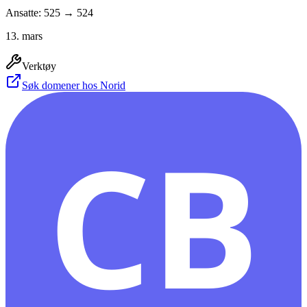
Ansatte: 525 → 524
13. mars
Verktøy
Søk domener hos Norid
CB