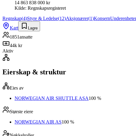
14 863 838 000 kr
Kilde:
Regnskapsregisteret
Regnskap
(
4
)
Styre & Ledelse
(
12
)
Aksjonærer
(
1
)
Konsern
Underenhete
Kart
Lagre
1851
ansatte
44k kr
Aktiv
Eierskap & struktur
Eies av
NORWEGIAN AIR SHUTTLE ASA
100 %
Største eiere
NORWEGIAN AIR AS
100 %
Nøkkelroller