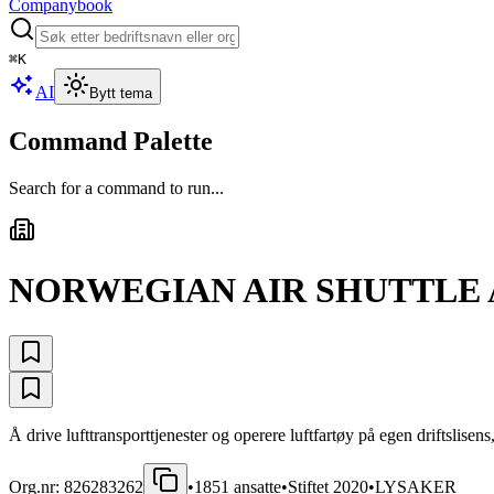
Companybook
⌘
K
AI
Bytt tema
Command Palette
Search for a command to run...
NORWEGIAN AIR SHUTTLE 
Å drive lufttransporttjenester og operere luftfartøy på egen driftslisens
Org.nr:
826283262
•
1851
ansatte
•
Stiftet
2020
•
LYSAKER