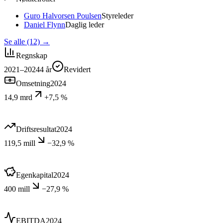
Guro Halvorsen Poulsen
Styreleder
Daniel Flynn
Daglig leder
Se alle (12)
→
Regnskap
2021–2024
4
år
Revidert
Omsetning
2024
14,9 mrd
+7,5 %
Driftsresultat
2024
119,5 mill
−32,9 %
Egenkapital
2024
400 mill
−27,9 %
EBITDA
2024