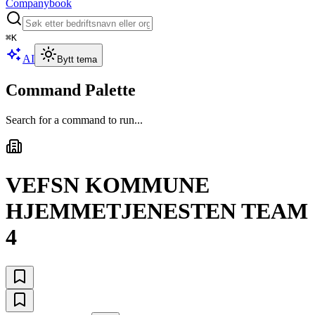
Companybook
⌘
K
AI
Bytt tema
Command Palette
Search for a command to run...
VEFSN KOMMUNE
HJEMMETJENESTEN TEAM
4