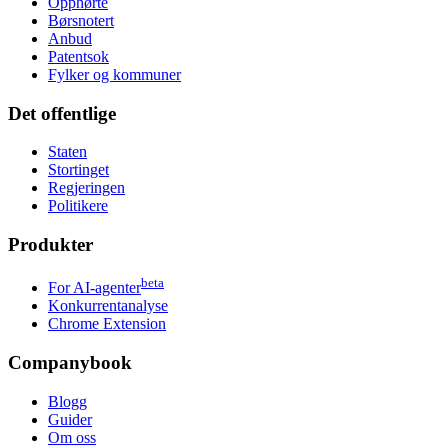
Opphørte
Børsnotert
Anbud
Patentsok
Fylker og kommuner
Det offentlige
Staten
Stortinget
Regjeringen
Politikere
Produkter
beta
For AI-agenter
Konkurrentanalyse
Chrome Extension
Companybook
Blogg
Guider
Om oss