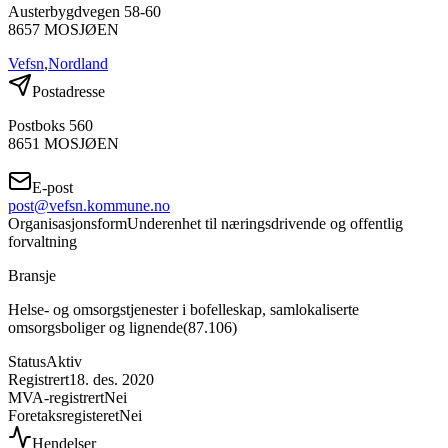
Austerbygdvegen 58-60
8657
MOSJØEN
Vefsn
,
Nordland
Postadresse
Postboks 560
8651
MOSJØEN
E-post
post@vefsn.kommune.no
Organisasjonsform
Underenhet til næringsdrivende og offentlig
forvaltning
Bransje
Helse- og omsorgstjenester i bofelleskap, samlokaliserte
omsorgsboliger og lignende
(
87.106
)
Status
Aktiv
Registrert
18. des. 2020
MVA-registrert
Nei
Foretaksregisteret
Nei
Hendelser