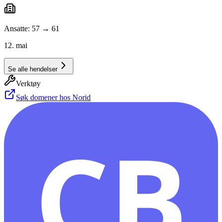
Ansatte: 57 → 61
12. mai
Se alle hendelser
Verktøy
Søk domener hos Norid
CB