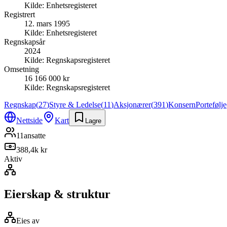
Kilde:
Enhetsregisteret
Registrert
12. mars 1995
Kilde:
Enhetsregisteret
Regnskapsår
2024
Kilde:
Regnskapsregisteret
Omsetning
16 166 000 kr
Kilde:
Regnskapsregisteret
Regnskap
(
27
)
Styre & Ledelse
(
11
)
Aksjonærer
(
391
)
Konsern
Portefølje
Nettside
Kart
Lagre
11
ansatte
388,4k kr
Aktiv
Eierskap & struktur
Eies av