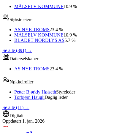
MÅLSELV KOMMUNE
10.9 %
Største eiere
AS NYE TROMS
23.4 %
MÅLSELV KOMMUNE
10.9 %
BLADET NORDLYS AS
5.7 %
Se alle (391)
→
Datterselskaper
AS NYE TROMS
23.4 %
Nøkkelroller
Petter Bjørkly Høiseth
Styreleder
Torbjørn Haugli
Daglig leder
Se alle (11)
→
Digitalt
Oppdatert
1. jan. 2026