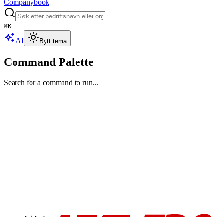
Companybook
⌘
K
AI
Bytt tema
Command Palette
Search for a command to run...