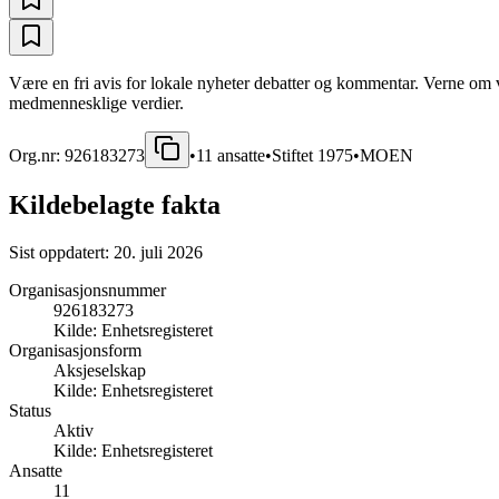
Være en fri avis for lokale nyheter debatter og kommentar. Verne om v
medmennesklige verdier.
Org.nr:
926183273
•
11
ansatte
•
Stiftet
1975
•
MOEN
Kildebelagte fakta
Sist oppdatert:
20. juli 2026
Organisasjonsnummer
926183273
Kilde:
Enhetsregisteret
Organisasjonsform
Aksjeselskap
Kilde:
Enhetsregisteret
Status
Aktiv
Kilde:
Enhetsregisteret
Ansatte
11