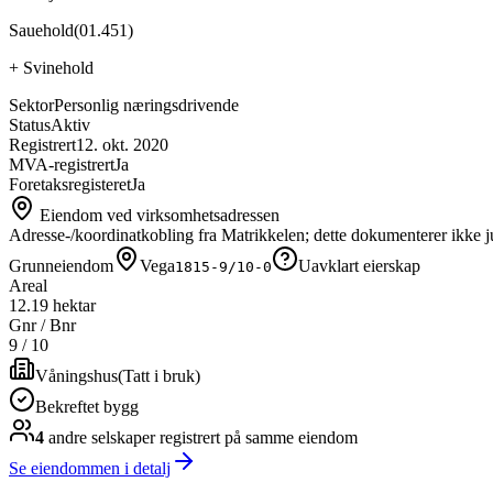
Sauehold
(
01.451
)
+
Svinehold
Sektor
Personlig næringsdrivende
Status
Aktiv
Registrert
12. okt. 2020
MVA-registrert
Ja
Foretaksregisteret
Ja
Eiendom ved virksomhetsadressen
Adresse-/koordinatkobling fra Matrikkelen; dette dokumenterer ikke ju
Grunneiendom
Vega
Uavklart eierskap
1815-9/10-0
Areal
12.19 hektar
Gnr / Bnr
9
/
10
Våningshus
(
Tatt i bruk
)
Bekreftet bygg
4
andre selskap
er
registrert på samme eiendom
Se eiendommen i detalj