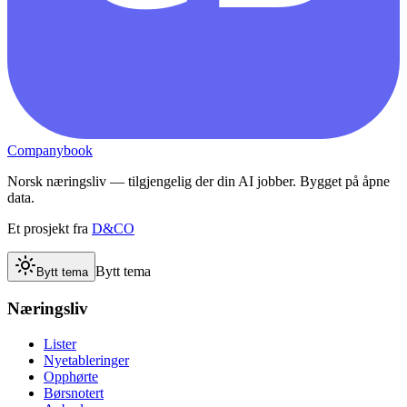
Companybook
Norsk næringsliv — tilgjengelig der din AI jobber. Bygget på åpne
data.
Et prosjekt fra
D&CO
Bytt tema
Bytt tema
Næringsliv
Lister
Nyetableringer
Opphørte
Børsnotert