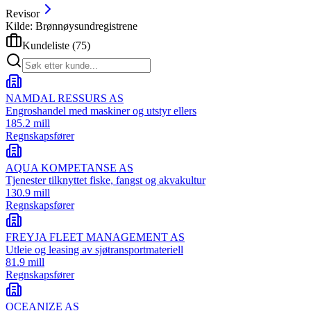
Revisor
Kilde: Brønnøysundregistrene
Kundeliste
(
75
)
NAMDAL RESSURS AS
Engroshandel med maskiner og utstyr ellers
185.2 mill
Regnskapsfører
AQUA KOMPETANSE AS
Tjenester tilknyttet fiske, fangst og akvakultur
130.9 mill
Regnskapsfører
FREYJA FLEET MANAGEMENT AS
Utleie og leasing av sjøtransportmateriell
81.9 mill
Regnskapsfører
OCEANIZE AS