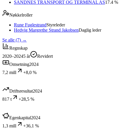
SANDNES TRANSPORT OG TERMINAL AS
17.4 %
Nøkkelroller
Rune Fuglestrand
Styreleder
Hedvig Margrethe Strand Jakobsen
Daglig leder
Se alle (7)
→
Regnskap
2020–2024
5
år
Revidert
Omsetning
2024
7,2 mill
+8,0 %
Driftsresultat
2024
817 t
+28,5 %
Egenkapital
2024
1,3 mill
+36,1 %