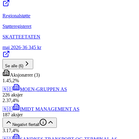
Regionalstøtte
Støtteregisteret
SKATTEETATEN
mai 2026
·
36 345 kr
Se alle
(
6
)
Aksjonærer
(
3
)
1
.
45,2
%
🇳🇴
MOEN-GRUPPEN AS
226
aksjer
2
.
37,4
%
🇳🇴
IMIDT MANAGEMENT AS
187
aksjer
Negativt flertall
3
.
17,4
%