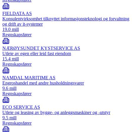
FIELDATA AS
Konsulentvirksomhet tilknyttet informasjonsteknologi og forvaltning
og drift av it-systemer
19.0 mill
Regnskapsfører
NÆRØYSUNDET KYSTSERVICE AS
Utleie av egen eller leid fast eiendom
15.4 mill
Regnskapsfører
NAMDAL MARITIME AS
Engroshandel med andre husholdningsvarer
9.6 mill
Regnskapsfører
ECO SERVICE AS
Utleie og leasing av bygge- og anleggsmaskiner og -utstyr
9.5 mill
Regnskapsfører