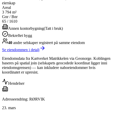
eierskap
Areal
3 794 m²
Gnr / Bnr
65
/
1610
Annen kontorbygning
(
Tatt i bruk
)
Bekreftet bygg
40
andre selskap
er
registrert på samme eiendom
Se eiendommen i detalj
Eiendomsdata fra Kartverket Matrikkelen via Geonorge. Koblingen
baseres på spatial join (selskapets geocodede koordinat ligger inni
eiendomsgrensen) — kan inkludere naboeiendommer hvis
koordinatet er upresist.
Hendelser
Adresseendring: RØRVIK
23. mars