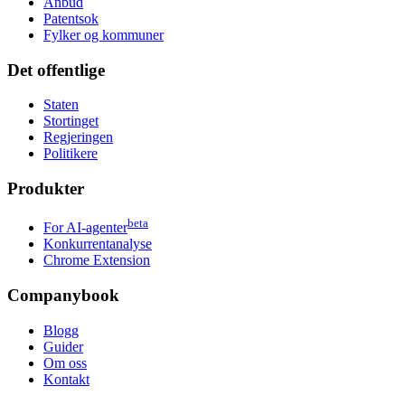
Anbud
Patentsok
Fylker og kommuner
Det offentlige
Staten
Stortinget
Regjeringen
Politikere
Produkter
beta
For AI-agenter
Konkurrentanalyse
Chrome Extension
Companybook
Blogg
Guider
Om oss
Kontakt