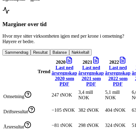
Marginer over tid
Hvor mye sitter virksomheten igjen med per krone i omsetning?
Høyere er bedre.
Sammendrag
Resultat
Balanse
Nøkkeltall
2020
2021
2022
Last ned
Last ned
Last ned
Trend
årsregnskap
årsregnskap
årsregnskap
å
2020
som
2021
som
2022
som
PDF
PDF
PDF
3,4 mill
5,1 mill
6,
247 tNOK
Omsetning
NOK
NOK
N
−105 tNOK
382 tNOK
404 tNOK
6
Driftsresultat
−81 tNOK
298 tNOK
324 tNOK
5
Årsresultat