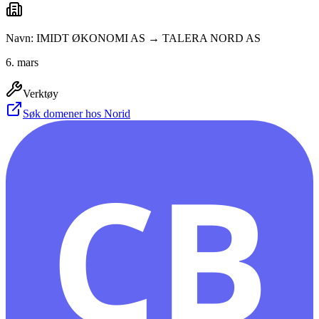
Navn: IMIDT ØKONOMI AS → TALERA NORD AS
6. mars
Verktøy
Søk domener hos Norid
CB