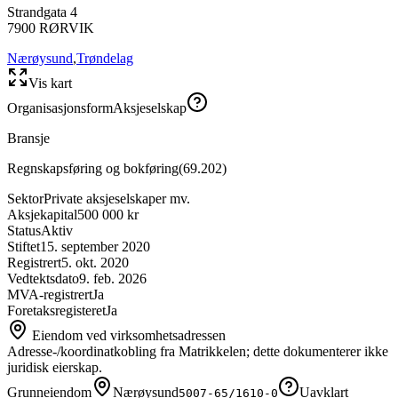
Strandgata 4
7900
RØRVIK
Nærøysund
,
Trøndelag
Vis kart
Organisasjonsform
Aksjeselskap
Bransje
Regnskapsføring og bokføring
(
69.202
)
Sektor
Private aksjeselskaper mv.
Aksjekapital
500 000 kr
Status
Aktiv
Stiftet
15. september 2020
Registrert
5. okt. 2020
Vedtektsdato
9. feb. 2026
MVA-registrert
Ja
Foretaksregisteret
Ja
Eiendom ved virksomhetsadressen
Adresse-/koordinatkobling fra Matrikkelen; dette dokumenterer ikke
juridisk eierskap.
Grunneiendom
Nærøysund
Uavklart
5007-65/1610-0