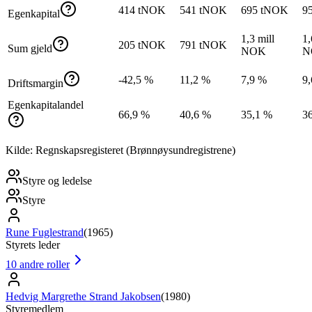
414 tNOK
541 tNOK
695 tNOK
9
Egenkapital
1,3 mill
1,
205 tNOK
791 tNOK
Sum gjeld
NOK
N
-42,5 %
11,2 %
7,9 %
9
Driftsmargin
Egenkapitalandel
66,9 %
40,6 %
35,1 %
3
Kilde: Regnskapsregisteret (Brønnøysundregistrene)
Styre og ledelse
Styre
Rune Fuglestrand
(
1965
)
Styrets leder
10
andre roller
Hedvig Margrethe Strand Jakobsen
(
1980
)
Styremedlem