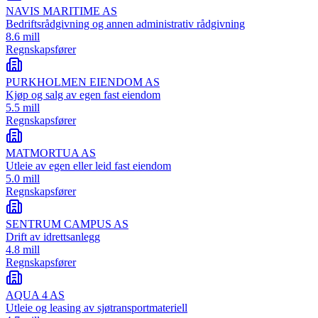
NAVIS MARITIME AS
Bedriftsrådgivning og annen administrativ rådgivning
8.6 mill
Regnskapsfører
PURKHOLMEN EIENDOM AS
Kjøp og salg av egen fast eiendom
5.5 mill
Regnskapsfører
MATMORTUA AS
Utleie av egen eller leid fast eiendom
5.0 mill
Regnskapsfører
SENTRUM CAMPUS AS
Drift av idrettsanlegg
4.8 mill
Regnskapsfører
AQUA 4 AS
Utleie og leasing av sjøtransportmateriell