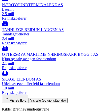
NÆRØYSUNDTERMINALENE AS
Lagring
2.5 mill
Regnskapsfører
TANNLEGE REIDUN LAUGEN AS
Tannlegetjenester
2.4 mill
Regnskapsfører
OTTERSØYA MARITIME NÆRINGSPARK BYGG 5 AS
Kjøp og salg av egen fast eiendom
2.1 mill
Regnskapsfører
SKAGE EIENDOM AS
Utleie av egen eller leid fast eiendom
1.9 mill
Regnskapsfører
Vis
25
flere
Vis alle (
50
gjenstående)
Kilde: Brønnøysundregistrene