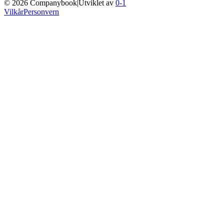
©
2026
Companybook
|
Utviklet av
0-1
Vilkår
Personvern