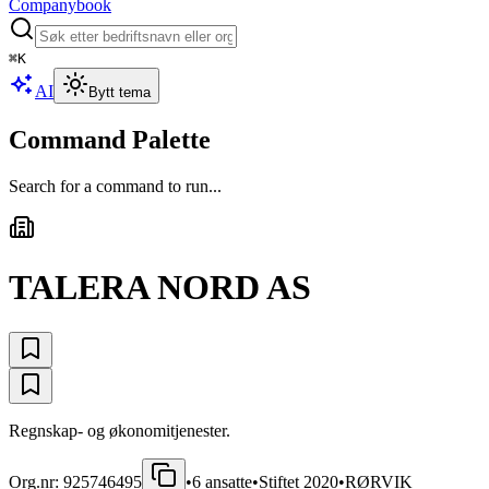
Companybook
⌘
K
AI
Bytt tema
Command Palette
Search for a command to run...
TALERA NORD AS
Regnskap- og økonomitjenester.
Org.nr:
925746495
•
6
ansatte
•
Stiftet
2020
•
RØRVIK