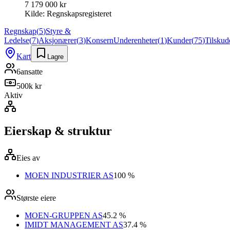
7 179 000 kr
Kilde:
Regnskapsregisteret
Regnskap
(
5
)
Styre &
Ledelse
(
7
)
Aksjonærer
(
3
)
Konsern
Underenheter
(
1
)
Kunder
(
75
)
Tilskud
Kart
Lagre
6
ansatte
500k kr
Aktiv
Eierskap & struktur
Eies av
MOEN INDUSTRIER AS
100 %
Største eiere
MOEN-GRUPPEN AS
45.2 %
IMIDT MANAGEMENT AS
37.4 %