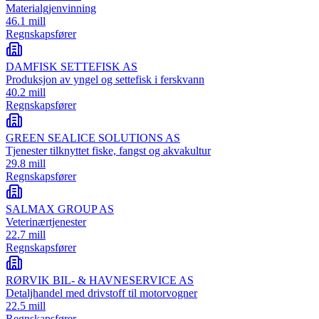
Materialgjenvinning
46.1 mill
Regnskapsfører
DAMFISK SETTEFISK AS
Produksjon av yngel og settefisk i ferskvann
40.2 mill
Regnskapsfører
GREEN SEALICE SOLUTIONS AS
Tjenester tilknyttet fiske, fangst og akvakultur
29.8 mill
Regnskapsfører
SALMAX GROUP AS
Veterinærtjenester
22.7 mill
Regnskapsfører
RØRVIK BIL- & HAVNESERVICE AS
Detaljhandel med drivstoff til motorvogner
22.5 mill
Regnskapsfører