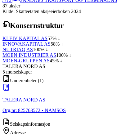
🇳🇴
SANDNES TRANSPORT OG TERMINAL AS
87
aksjer
Kilde: Skatteetaten aksjeeierboken 2024
Konsernstruktur
KLEIV KAPITAL AS
57
% ↓
INNOVAKAPITAL AS
58
% ↓
NUTRIAQ AS
100
% ↓
MOEN INDUSTRIER AS
100
% ↓
MOEN-GRUPPEN AS
45
% ↓
TALERA NORD AS
5
morselskap
er
Underenheter
(
1
)
TALERA NORD AS
Org.nr:
825768572
• NAMSOS
Selskapsinformasjon
Adresse