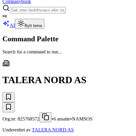
Companybook
⌘
K
AI
Bytt tema
Command Palette
Search for a command to run...
TALERA NORD AS
Org.nr:
825768572
•
6
ansatte
•
NAMSOS
Underenhet av
TALERA NORD AS