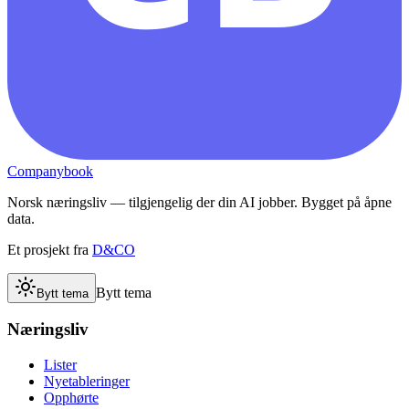
Companybook
Norsk næringsliv — tilgjengelig der din AI jobber. Bygget på åpne
data.
Et prosjekt fra
D&CO
Bytt tema
Bytt tema
Næringsliv
Lister
Nyetableringer
Opphørte