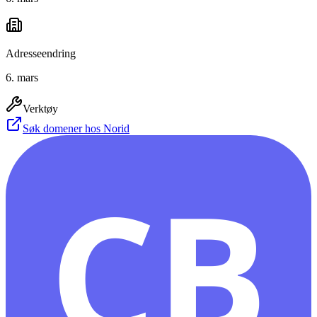
Adresseendring
6. mars
Verktøy
Søk domener hos Norid
CB