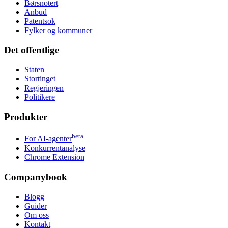
Børsnotert
Anbud
Patentsok
Fylker og kommuner
Det offentlige
Staten
Stortinget
Regjeringen
Politikere
Produkter
beta
For AI-agenter
Konkurrentanalyse
Chrome Extension
Companybook
Blogg
Guider
Om oss
Kontakt