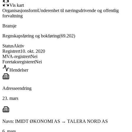
Vis kart
Organisasjonsform
Underenhet til næringsdrivende og offentlig
forvaltning
Bransje
Regnskapsføring og bokføring
(
69.202
)
Status
Aktiv
Registrert
10. okt. 2020
MVA-registrert
Nei
Foretaksregisteret
Nei
Hendelser
Adresseendring
23. mars
Navn: IMIDT ØKONOMI AS → TALERA NORD AS
6. mars