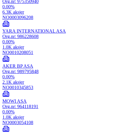
Org.nr:
975350940
0.00
%
6.3K
aksjer
NO0003096208
YARA INTERNATIONAL ASA
Org.nr:
986228608
0.00
%
1.0K
aksjer
NO0010208051
AKER BP ASA
Org.nr:
989795848
0.00
%
2.1K
aksjer
NO0010345853
MOWI ASA
Org.nr:
964118191
0.00
%
1.0K
aksjer
NO0003054108