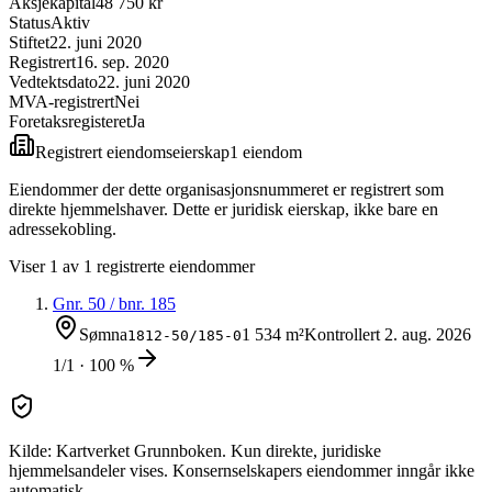
Aksjekapital
48 750 kr
Status
Aktiv
Stiftet
22. juni 2020
Registrert
16. sep. 2020
Vedtektsdato
22. juni 2020
MVA-registrert
Nei
Foretaksregisteret
Ja
Registrert eiendomseierskap
1
eiendom
Eiendommer der dette organisasjonsnummeret er registrert som
direkte hjemmelshaver. Dette er juridisk eierskap, ikke bare en
adressekobling.
Viser
1
av
1
registrerte eiendommer
Gnr.
50
/ bnr.
185
Sømna
1 534 m²
Kontrollert
2. aug. 2026
1812-50/185-0
1/1 · 100 %
Kilde: Kartverket Grunnboken. Kun direkte, juridiske
hjemmelsandeler vises. Konsernselskapers eiendommer inngår ikke
automatisk.