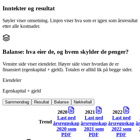
Inntekter og resultat
Søyler viser omsetning. Linjen viser hva som er igjen som årsresultat
etter alle kostnader.
Balanse: hva eier de, og hvem skylder de penger?
Venstre side viser eiendeler. Høyre side viser hvordan de er
finansiert (egenkapital + gjeld). Totalen er alltid lik på begge sider.
Eiendeler
Egenkapital + gjeld
Sammendrag
Resultat
Balanse
Nøkkeltall
2020
2021
2022
Last ned
Last ned
Last ned
Trend
årsregnskap
årsregnskap
årsregnskap
å
2020
som
2021
som
2022
som
PDF
PDF
PDF