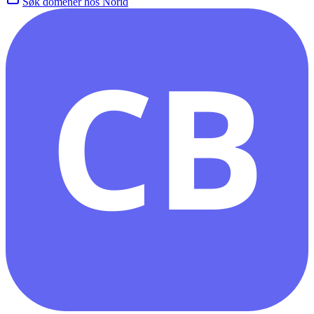
Søk domener hos Norid
CB