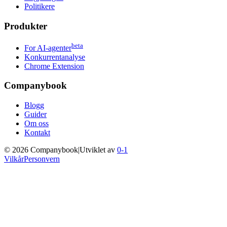
Politikere
Produkter
beta
For AI-agenter
Konkurrentanalyse
Chrome Extension
Companybook
Blogg
Guider
Om oss
Kontakt
©
2026
Companybook
|
Utviklet av
0-1
Vilkår
Personvern