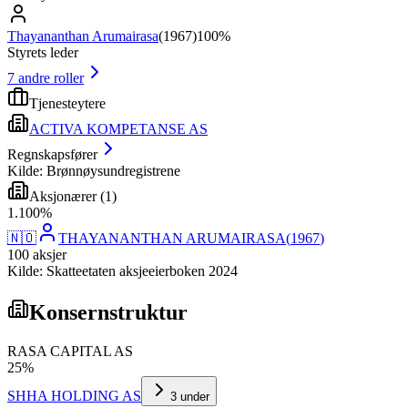
Thayananthan Arumairasa
(
1967
)
100%
Styrets leder
7
andre roller
Tjenesteytere
ACTIVA KOMPETANSE AS
Regnskapsfører
Kilde: Brønnøysundregistrene
Aksjonærer
(
1
)
1
.
100
%
🇳🇴
THAYANANTHAN ARUMAIRASA
(
1967
)
100
aksjer
Kilde: Skatteetaten aksjeeierboken 2024
Konsernstruktur
RASA CAPITAL AS
25
%
SHHA HOLDING AS
3
under