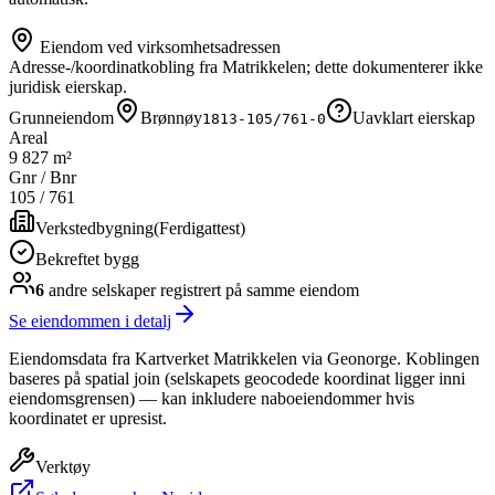
Eiendom ved virksomhetsadressen
Adresse-/koordinatkobling fra Matrikkelen; dette dokumenterer ikke
juridisk eierskap.
Grunneiendom
Brønnøy
Uavklart eierskap
1813-105/761-0
Areal
9 827 m²
Gnr / Bnr
105
/
761
Verkstedbygning
(
Ferdigattest
)
Bekreftet bygg
6
andre selskap
er
registrert på samme eiendom
Se eiendommen i detalj
Eiendomsdata fra Kartverket Matrikkelen via Geonorge. Koblingen
baseres på spatial join (selskapets geocodede koordinat ligger inni
eiendomsgrensen) — kan inkludere naboeiendommer hvis
koordinatet er upresist.
Verktøy