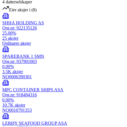
4
datterselskap
er
Eier aksjer i
(
8
)
SHHA HOLDING AS
Org.nr:
922135126
25.00
%
25
aksjer
Ordinære aksjer
SPAREBANK 1 SMN
Org.nr:
937901003
0.00
%
3.5K
aksjer
NO0006390301
MPC CONTAINER SHIPS ASA
Org.nr:
918494316
0.00
%
10.7K
aksjer
NO0010791353
LERØY SEAFOOD GROUP ASA