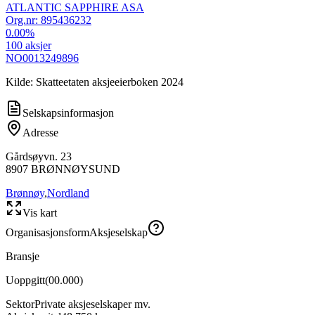
ATLANTIC SAPPHIRE ASA
Org.nr:
895436232
0.00
%
100
aksjer
NO0013249896
Kilde: Skatteetaten aksjeeierboken 2024
Selskapsinformasjon
Adresse
Gårdsøyvn. 23
8907
BRØNNØYSUND
Brønnøy
,
Nordland
Vis kart
Organisasjonsform
Aksjeselskap
Bransje
Uoppgitt
(
00.000
)
Sektor
Private aksjeselskaper mv.