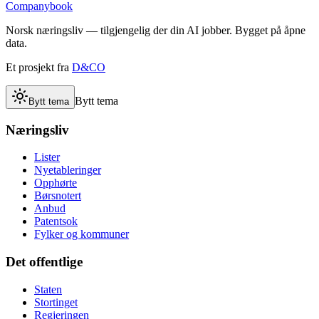
Companybook
Norsk næringsliv — tilgjengelig der din AI jobber. Bygget på åpne
data.
Et prosjekt fra
D&CO
Bytt tema
Bytt tema
Næringsliv
Lister
Nyetableringer
Opphørte
Børsnotert
Anbud
Patentsok
Fylker og kommuner
Det offentlige
Staten
Stortinget
Regjeringen