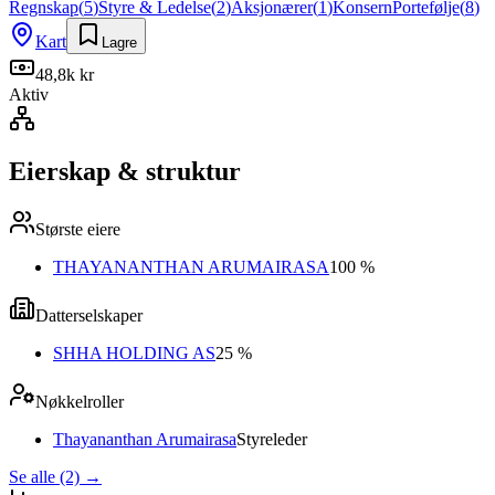
Regnskap
(
5
)
Styre & Ledelse
(
2
)
Aksjonærer
(
1
)
Konsern
Portefølje
(
8
)
Kart
Lagre
48,8k kr
Aktiv
Eierskap & struktur
Største eiere
THAYANANTHAN ARUMAIRASA
100 %
Datterselskaper
SHHA HOLDING AS
25 %
Nøkkelroller
Thayananthan Arumairasa
Styreleder
Se alle (2)
→