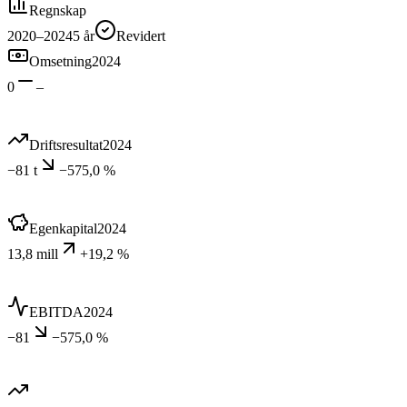
Regnskap
2020–2024
5
år
Revidert
Omsetning
2024
0
–
Driftsresultat
2024
−81 t
−575,0 %
Egenkapital
2024
13,8 mill
+19,2 %
EBITDA
2024
−81
−575,0 %