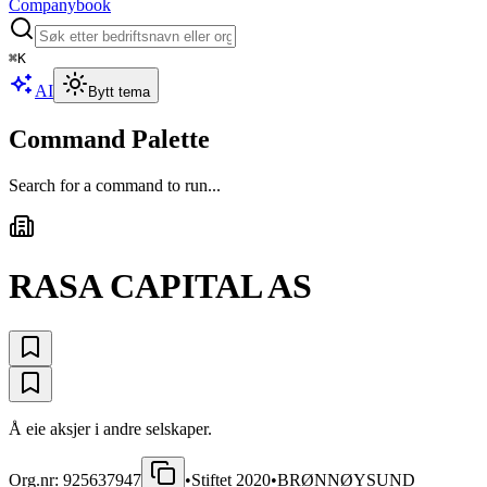
Companybook
⌘
K
AI
Bytt tema
Command Palette
Search for a command to run...
RASA CAPITAL AS
Å eie aksjer i andre selskaper.
Org.nr:
925637947
•
Stiftet
2020
•
BRØNNØYSUND