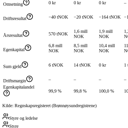
0 kr
0 kr
0 kr
–
Omsetning
−40 tNOK
−20 tNOK
−164 tNOK
−
Driftsresultat
1,6 mill
1,9 mill
1,
570 tNOK
Årsresultat
NOK
NOK
N
6,8 mill
8,5 mill
10,4 mill
11
Egenkapital
NOK
NOK
NOK
N
6 tNOK
14 tNOK
0 kr
1
Sum gjeld
–
–
–
–
Driftsmargin
Egenkapitalandel
99,9 %
99,8 %
100,0 %
1
Kilde: Regnskapsregisteret (Brønnøysundregistrene)
Styre og ledelse
Styre