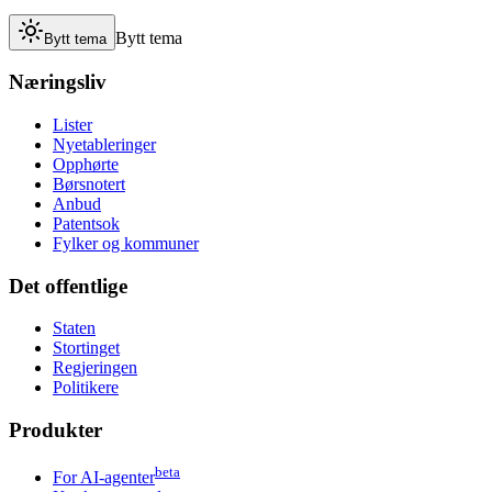
Bytt tema
Bytt tema
Næringsliv
Lister
Nyetableringer
Opphørte
Børsnotert
Anbud
Patentsok
Fylker og kommuner
Det offentlige
Staten
Stortinget
Regjeringen
Politikere
Produkter
beta
For AI-agenter