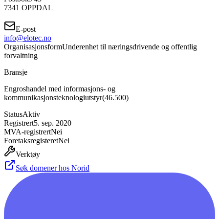
7341
OPPDAL
E-post
info@elotec.no
Organisasjonsform
Underenhet til næringsdrivende og offentlig
forvaltning
Bransje
Engroshandel med informasjons- og
kommunikasjonsteknologiutstyr
(
46.500
)
Status
Aktiv
Registrert
5. sep. 2020
MVA-registrert
Nei
Foretaksregisteret
Nei
Verktøy
Søk domener hos Norid