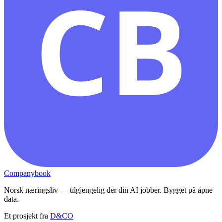
CB
Companybook
Norsk næringsliv — tilgjengelig der din AI jobber. Bygget på åpne
data.
Et prosjekt fra
D&CO