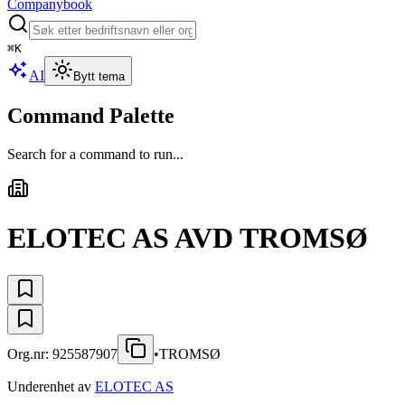
Companybook
⌘
K
AI
Bytt tema
Command Palette
Search for a command to run...
ELOTEC AS AVD TROMSØ
Org.nr:
925587907
•
TROMSØ
Underenhet av
ELOTEC AS