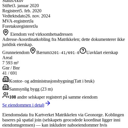
Status
Aktiv
Stiftet
3. januar 2020
Registrert
5. feb. 2020
Vedtektsdato
26. nov. 2024
MVA-registrert
Ja
Foretaksregisteret
Ja
Eiendom ved virksomhetsadressen
Adresse-/koordinatkobling fra Matrikkelen; dette dokumenterer ikke
juridisk eierskap.
Grunneiendom
Bærum
Uavklart eierskap
3201-41/691-0
Areal
7 593 m²
Gnr / Bnr
41
/
691
Kontor- og administrasjonsbygning
(
Tatt i bruk
)
Sannsynlig bygg (23 m)
108
andre selskap
er
registrert på samme eiendom
Se eiendommen i detalj
Eiendomsdata fra Kartverket Matrikkelen via Geonorge. Koblingen
baseres på spatial join (selskapets geocodede koordinat ligger inni
eiendomsgrensen) — kan inkludere naboeiendommer hvis