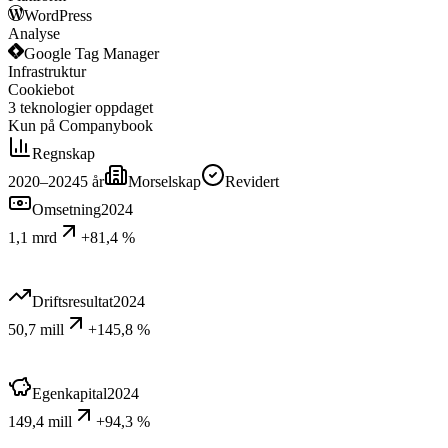
WordPress
Analyse
Google Tag Manager
Infrastruktur
Cookiebot
3
teknologier
oppdaget
Kun på Companybook
Regnskap
2020–2024
5
år
Morselskap
Revidert
Omsetning
2024
1,1 mrd
+81,4 %
Driftsresultat
2024
50,7 mill
+145,8 %
Egenkapital
2024
149,4 mill
+94,3 %