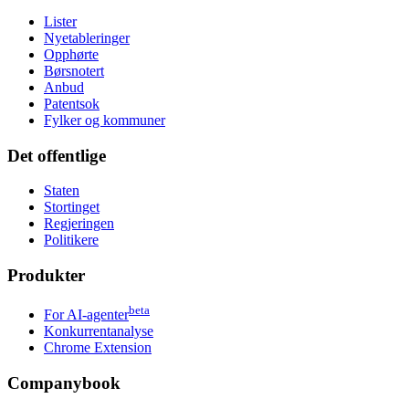
Lister
Nyetableringer
Opphørte
Børsnotert
Anbud
Patentsok
Fylker og kommuner
Det offentlige
Staten
Stortinget
Regjeringen
Politikere
Produkter
beta
For AI-agenter
Konkurrentanalyse
Chrome Extension
Companybook