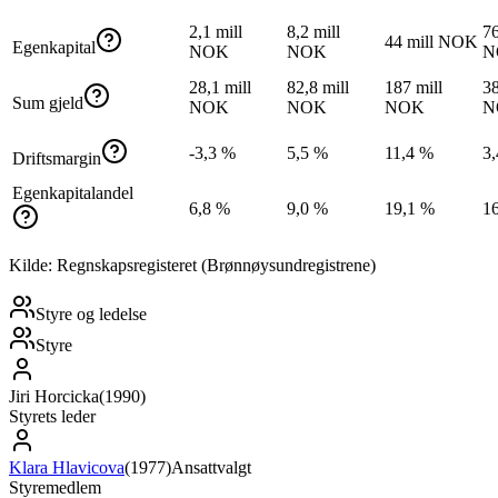
2,1 mill
8,2 mill
76
44 mill NOK
Egenkapital
NOK
NOK
N
28,1 mill
82,8 mill
187 mill
38
Sum gjeld
NOK
NOK
NOK
N
-3,3 %
5,5 %
11,4 %
3
Driftsmargin
Egenkapitalandel
6,8 %
9,0 %
19,1 %
1
Kilde: Regnskapsregisteret (Brønnøysundregistrene)
Styre og ledelse
Styre
Jiri Horcicka
(
1990
)
Styrets leder
Klara Hlavicova
(
1977
)
Ansattvalgt
Styremedlem