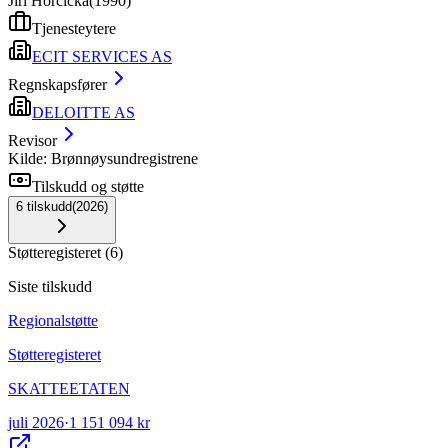
Jiri Horcicka
(
1990
)
Tjenesteytere
ECIT SERVICES AS
Regnskapsfører
DELOITTE AS
Revisor
Kilde: Brønnøysundregistrene
Tilskudd og støtte
6
tilskudd
(
2026
)
Støtteregisteret
(
6
)
Siste tilskudd
Regionalstøtte
Støtteregisteret
SKATTEETATEN
juli 2026
·
1 151 094 kr