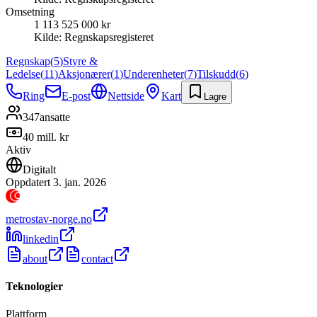
Omsetning
1 113 525 000 kr
Kilde:
Regnskapsregisteret
Regnskap
(
5
)
Styre &
Ledelse
(
11
)
Aksjonærer
(
1
)
Underenheter
(
7
)
Tilskudd
(
6
)
Ring
E-post
Nettside
Kart
Lagre
347
ansatte
40 mill. kr
Aktiv
Digitalt
Oppdatert
3. jan. 2026
metrostav-norge.no
linkedin
about
contact
Teknologier
Plattform