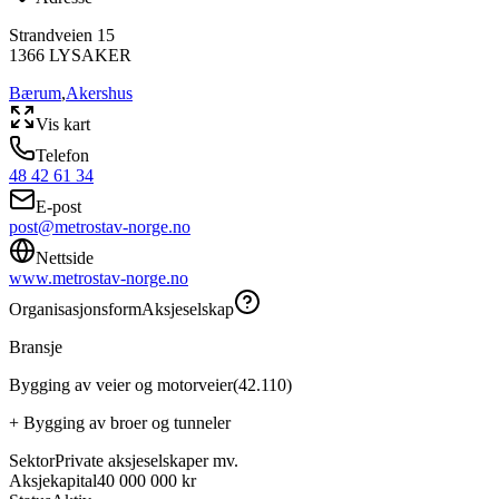
Strandveien 15
1366
LYSAKER
Bærum
,
Akershus
Vis kart
Telefon
48 42 61 34
E-post
post@metrostav-norge.no
Nettside
www.metrostav-norge.no
Organisasjonsform
Aksjeselskap
Bransje
Bygging av veier og motorveier
(
42.110
)
+
Bygging av broer og tunneler
Sektor
Private aksjeselskaper mv.
Aksjekapital
40 000 000 kr