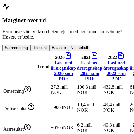
Marginer over tid
Hvor mye sitter virksomheten igjen med per krone i omsetning?
Høyere er bedre.
Sammendrag
Resultat
Balanse
Nøkkeltall
2020
2021
2022
Last ned
Last ned
Last ned
Trend
årsregnskap
årsregnskap
årsregnskap
å
2020
som
2021
som
2022
som
PDF
PDF
PDF
27,3 mill
190,3 mill
432,8 mill
61
Omsetning
NOK
NOK
NOK
N
10,4 mill
49,4 mill
20
−906 tNOK
Driftsresultat
NOK
NOK
N
6,2 mill
40,3 mill
−2
−950 tNOK
Årsresultat
NOK
NOK
N