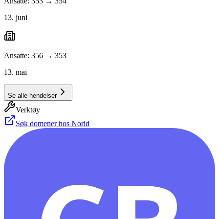
Ansatte: 353 → 354
13. juni
Ansatte: 356 → 353
13. mai
Se alle hendelser
Verktøy
Søk domener hos Norid